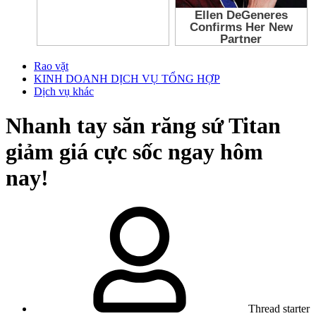
Rao vặt
KINH DOANH DỊCH VỤ TỔNG HỢP
Dịch vụ khác
Nhanh tay săn răng sứ Titan
giảm giá cực sốc ngay hôm
nay!
Thread starter