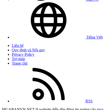
Tiếng Việt
Liên hệ
Quy định và Nội quy
Privacy Policy
Trợ giúp
Trang chủ
RSS
MUABANVN.NET là website diễn đàn đăng tin quảng cáo
mua