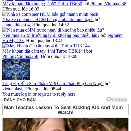
Máy khoan đất khung giá đỡ Turbo TB650
bởi
PhuongVinmax258
,
Hôm qua, lúc 16:09
Nhà xe container HCM báo giá nhanh minh bạch
bởi
contentideas04
,
Hôm qua, lúc 14:52
Nên mua eSIM trước ngày đi khoảng bao nhiêu lâu?
bởi
Nghiêm
Hà My 123
,
Hôm qua, lúc 13:41
Máy khoan đất cầm tay 4 thì Turbo TBK144
bởi
PhuongVinmax258
,
Hôm qua, lúc 10:08
Tăng Độ Bền Sản Phẩm Với Giải Pháp Phụ Gia Nhựa
bởi
vietucplast
,
Hôm qua, lúc 08:44
You must log in or register to reply here.