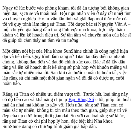
Ngay từ lúc bước vào phòng khám, tôi đã ấn tượng bởi không gian
hiện đại, sạch sẽ và thoải mái. Đội ngũ nhân viên ở đây rất nhiệt tình
và chuyên nghiệp. Họ tư vấn tận tình và giải đáp mọi thắc mắc của
tôi về quy trình làm răng sứ Titan. Tôi được bác sĩ Nguyễn Văn A –
một chuyên gia hàng đầu trong lĩnh vực nha khoa, trực tiếp thăm
khám và lên kế hoạch điều trị. Sự tận tâm và chuyên môn của bác sĩ
đã giúp tôi cảm thấy an tâm và tin tưởng.
Một điểm nổi bật của Nha khoa SunShine chính là công nghệ hiện
đại và tiên tiến. Quy trình làm răng sứ Titan tại đây diễn ra nhanh
chóng, không đau đớn và đạt độ chính xác cao. Bác sĩ đã lấy dấu
răng và lên kế hoạch thiết kế răng sứ phù hợp với khuôn miệng và
màu sắc tự nhiên của tôi. Sau khi các bước chuẩn bị hoàn tất, việc
lắp răng sứ chỉ mất một thời gian ngắn và tôi đã có được nụ cười
hoàn hảo.
Răng sứ Titan có nhiều ưu điểm vượt trội. Trước hết, loại răng này
có độ bền cao và khả năng chịu lự
Bọc Răng Sứ
c tốt, giúp tôi thoải
mái ăn nhai mà không lo gãy vỡ. Hơn nữa, răng sứ Titan còn có
màu sắc tự nhiên, không bị xỉn màu theo thời gian, giúp duy trì vẻ
đẹp của nụ cười trong thời gian dài. So với các loại răng sứ khác,
răng sứ Titan có chi phí hợp lý hơn, đặc biệt khi Nha khoa
SunShine đang có chương trình giảm giá hấp dẫn.