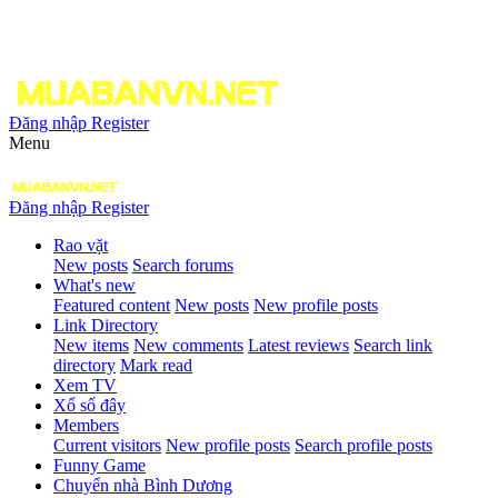
Đăng nhập
Register
Menu
Đăng nhập
Register
Rao vặt
New posts
Search forums
What's new
Featured content
New posts
New profile posts
Link Directory
New items
New comments
Latest reviews
Search link
directory
Mark read
Xem TV
Xổ số đây
Members
Current visitors
New profile posts
Search profile posts
Funny Game
Chuyển nhà Bình Dương