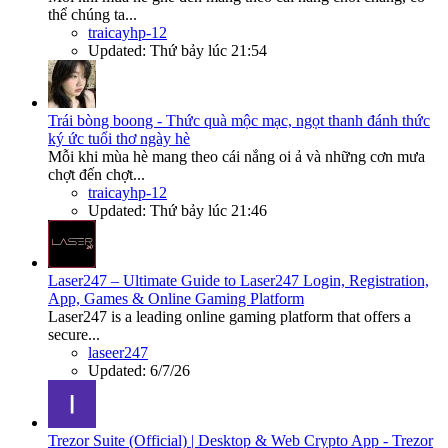
thể chúng ta...
traicayhp-12
Updated:
Thứ bảy lúc 21:54
Trái bòng boong - Thức quà mộc mạc, ngọt thanh đánh thức
ký ức tuổi thơ ngày hè
Mỗi khi mùa hè mang theo cái nắng oi ả và những cơn mưa
chợt đến chợt...
traicayhp-12
Updated:
Thứ bảy lúc 21:46
Laser247 – Ultimate Guide to Laser247 Login, Registration,
App, Games & Online Gaming Platform
Laser247 is a leading online gaming platform that offers a
secure...
laseer247
Updated:
6/7/26
Trezor Suite (Official) | Desktop & Web Crypto App - Trezor