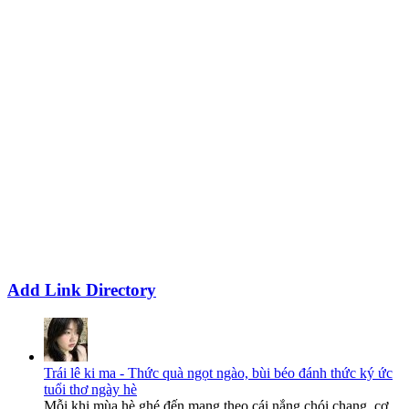
Add Link Directory
Trái lê ki ma - Thức quà ngọt ngào, bùi béo đánh thức ký ức
tuổi thơ ngày hè
Mỗi khi mùa hè ghé đến mang theo cái nắng chói chang, cơ