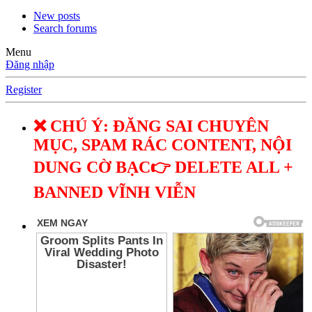
New posts
Search forums
Menu
Đăng nhập
Register
❌ CHÚ Ý: ĐĂNG SAI CHUYÊN
MỤC, SPAM RÁC CONTENT, NỘI
DUNG CỜ BẠC👉 DELETE ALL +
BANNED VĨNH VIỄN