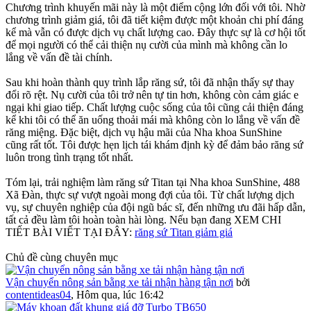
Chương trình khuyến mãi này là một điểm cộng lớn đối với tôi. Nhờ
chương trình giảm giá, tôi đã tiết kiệm được một khoản chi phí đáng
kể mà vẫn có được dịch vụ chất lượng cao. Đây thực sự là cơ hội tốt
để mọi người có thể cải thiện nụ cười của mình mà không cần lo
lắng về vấn đề tài chính.
Sau khi hoàn thành quy trình lắp răng sứ, tôi đã nhận thấy sự thay
đổi rõ rệt. Nụ cười của tôi trở nên tự tin hơn, không còn cảm giác e
ngại khi giao tiếp. Chất lượng cuộc sống của tôi cũng cải thiện đáng
kể khi tôi có thể ăn uống thoải mái mà không còn lo lắng về vấn đề
răng miệng. Đặc biệt, dịch vụ hậu mãi của Nha khoa SunShine
cũng rất tốt. Tôi được hẹn lịch tái khám định kỳ để đảm bảo răng sứ
luôn trong tình trạng tốt nhất.
Tóm lại, trải nghiệm làm răng sứ Titan tại Nha khoa SunShine, 488
Xã Đàn, thực sự vượt ngoài mong đợi của tôi. Từ chất lượng dịch
vụ, sự chuyên nghiệp của đội ngũ bác sĩ, đến những ưu đãi hấp dẫn,
tất cả đều làm tôi hoàn toàn hài lòng. Nếu bạn đang XEM CHI
TIẾT BÀI VIẾT TẠI ĐÂY:
răng sứ Titan giảm giá
Chủ đề cùng chuyên mục
Vận chuyển nông sản bằng xe tải nhận hàng tận nơi
bởi
contentideas04
,
Hôm qua, lúc 16:42