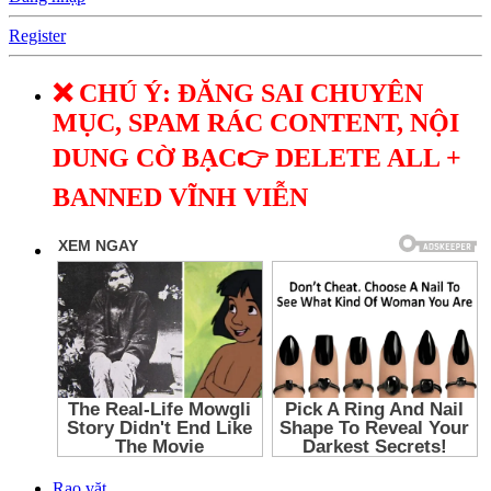
Register
❌ CHÚ Ý: ĐĂNG SAI CHUYÊN
MỤC, SPAM RÁC CONTENT, NỘI
DUNG CỜ BẠC👉 DELETE ALL +
BANNED VĨNH VIỄN
Rao vặt