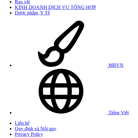
Rao vặt
KINH DOANH DỊCH VỤ TỔNG HỢP
Dược phẩm, Y Tế
MBVN
Tiếng Việt
Liên hệ
Quy định và Nội quy
Privacy Policy