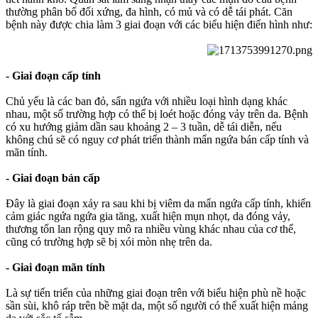
thường phân bố đối xứng, đa hình, có mủ và có dễ tái phát. Căn
bệnh này được chia làm 3 giai đoạn với các biểu hiện điển hình như:
- Giai đoạn cấp tính
Chủ yếu là các ban đỏ, sẩn ngứa với nhiều loại hình dạng khác
nhau, một số trường hợp có thể bị loét hoặc đóng vảy trên da. Bệnh
có xu hướng giảm dần sau khoảng 2 – 3 tuần, dễ tái diễn, nếu
không chú sẽ có nguy cơ phát triển thành mẩn ngứa bán cấp tính và
mãn tính.
- Giai đoạn bán cấp
Đây là giai đoạn xảy ra sau khi bị viêm da mẩn ngứa cấp tính, khiến
cảm giác ngứa ngứa gia tăng, xuất hiện mụn nhọt, da đóng vảy,
thương tổn lan rộng quy mô ra nhiều vùng khác nhau của cơ thể,
cũng có trường hợp sẽ bị xói mòn nhẹ trên da.
- Giai đoạn mãn tính
Là sự tiến triển của những giai đoạn trên với biểu hiện phù nề hoặc
sần sùi, khô ráp trên bề mặt da, một số người có thể xuất hiện mảng