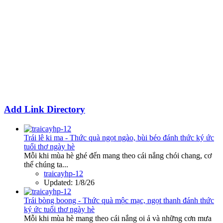
Add Link Directory
Trái lê ki ma - Thức quà ngọt ngào, bùi béo đánh thức ký ức
tuổi thơ ngày hè
Mỗi khi mùa hè ghé đến mang theo cái nắng chói chang, cơ
thể chúng ta...
traicayhp-12
Updated:
1/8/26
Trái bòng boong - Thức quà mộc mạc, ngọt thanh đánh thức
ký ức tuổi thơ ngày hè
Mỗi khi mùa hè mang theo cái nắng oi ả và những cơn mưa