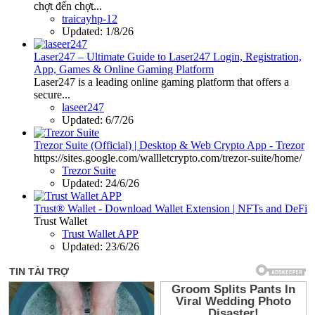
chợt đến chợt...
traicayhp-12
Updated:
1/8/26
Laser247 – Ultimate Guide to Laser247 Login, Registration,
App, Games & Online Gaming Platform
Laser247 is a leading online gaming platform that offers a
secure...
laseer247
Updated:
6/7/26
Trezor Suite (Official) | Desktop & Web Crypto App - Trezor
https://sites.google.com/wallletcrypto.com/trezor-suite/home/
Trezor Suite
Updated:
24/6/26
Trust® Wallet - Download Wallet Extension | NFTs and DeFi
Trust Wallet
Trust Wallet APP
Updated:
23/6/26