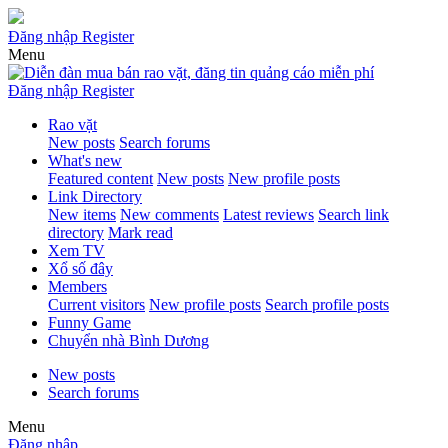
Đăng nhập
Register
Menu
Đăng nhập
Register
Rao vặt
New posts
Search forums
What's new
Featured content
New posts
New profile posts
Link Directory
New items
New comments
Latest reviews
Search link
directory
Mark read
Xem TV
Xổ số đây
Members
Current visitors
New profile posts
Search profile posts
Funny Game
Chuyển nhà Bình Dương
New posts
Search forums
Menu
Đăng nhập