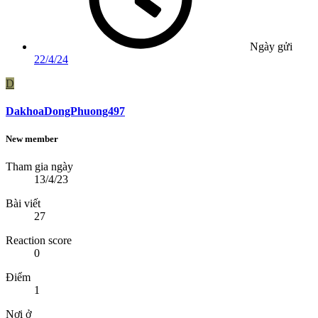
Ngày gửi
22/4/24
D
DakhoaDongPhuong497
New member
Tham gia ngày
13/4/23
Bài viết
27
Reaction score
0
Điểm
1
Nơi ở