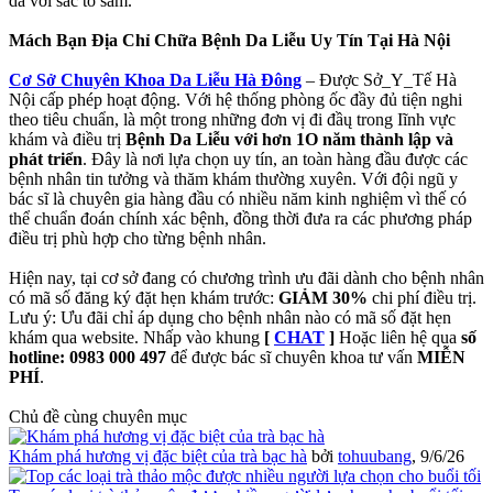
da với sắc tố sẫm.
Mách Bạn Địa Chỉ Chữa Bệnh Da Liễu Uy Tín Tại Hà Nội
Cơ Sở Chuyên Khoa Da Liễu Hà Đông
– Được Sở_Y_Tế Hà
Nội cấp phép hoạt động. Với hệ thống phòng ốc đầy đủ tiện nghi
theo tiêu chuẩn, là một trong những đơn vị đi đầų trong Iĩnh vực
khám và điều trị
Bệnh Da Liễu
với hơn 1O năm thành lập và
phát triển
. Đây là nơi lựa chọn uy tín, an toàn hàng đầu được các
bệnh nhân tin tưởng và thăm khám thường xuyên. Với đội ngũ y
bác sĩ là chuyên gia hàng đầu có nhiều năm kinh nghiệm vì thế có
thể chuẩn đoán chính xác bệnh, đồng thời đưa ra các phương pháp
điều trị phù hợp cho từng bệnh nhân.
Hiện nay, tại cơ sở đang có chương trình ưu đãi dành cho bệnh nhân
có mã số đăng ký đặt hẹn khám trước:
GIẢM 30%
chi phí điều trị.
Lưu ý: Ưu đãi chỉ áp dụng cho bệnh nhân nào có mã số đặt hẹn
khám qua website. Nhấp vào khung
[
CHAT
]
Hoặc liên hệ qua
số
hotline: 0983 000 497
để được bác sĩ chuyên khoa tư vấn
MIỄN
PHÍ
.
Chủ đề cùng chuyên mục
Khám phá hương vị đặc biệt của trà bạc hà
bởi
tohuubang
,
9/6/26