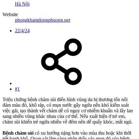
Hà Nội
Website
phongkhamdongphuong.net
22/4/24
#1
Triệu chứng bệnh chàm sùi điển hình vùng da bị thương tổn nổi
đám màu đỏ, khô ráp, có mụn nước gây ngứa nên khó kiểm soát
việc gãi, tạo thành vết chàm dễ có nguy cơ nhiễm khuẩn và lây lan
sang nhiều vùng khác nhau của cơ thể. Nếu xuất hiện ở trẻ em,
chàm sùi khiến trẻ ngứa nhiều về đêm nên dễ quấy khóc, mất ngủ.
Bệnh chàm sùi
có xu hướng nặng hơn vào mùa thu hoặc khi thời
tiết hanh khô. Quan sát lâm sàng nhận thấy các mụn đỏ của bệnh