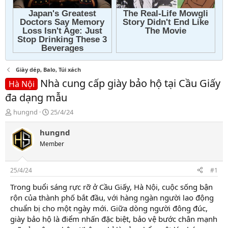
Giày dép, Balo, Túi xách
Nhà cung cấp giày bảo hộ tại Cầu Giấy
Hà Nội
đa dạng mẫu
T
N
hungnd
25/4/24
h
g
r
à
hungnd
e
y
Member
a
g
d
ử
s
i
25/4/24
#1
t
a
Trong buổi sáng rực rỡ ở Cầu Giấy, Hà Nội, cuộc sống bận
r
rộn của thành phố bắt đầu, với hàng ngàn người lao động
t
chuẩn bị cho một ngày mới. Giữa dòng người đông đúc,
e
giày bảo hộ là điểm nhấn đặc biệt, bảo vệ bước chân mạnh
r