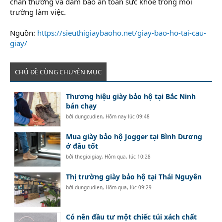
chấn thương và đảm bảo an toàn sức khỏe trong môi
trường làm việc.
Nguồn:
https://sieuthigiaybaoho.net/giay-bao-ho-tai-cau-
giay/
CHỦ ĐỀ CÙNG CHUYÊN MỤC
Thương hiệu giày bảo hộ tại Bắc Ninh
bán chạy
bởi
dungcudien
,
Hôm nay lúc 09:48
Mua giày bảo hộ Jogger tại Bình Dương
ở đâu tốt
bởi
thegioigiay
,
Hôm qua, lúc 10:28
Thị trường giày bảo hộ tại Thái Nguyên
bởi
dungcudien
,
Hôm qua, lúc 09:29
Có nên đầu tư một chiếc túi xách chất