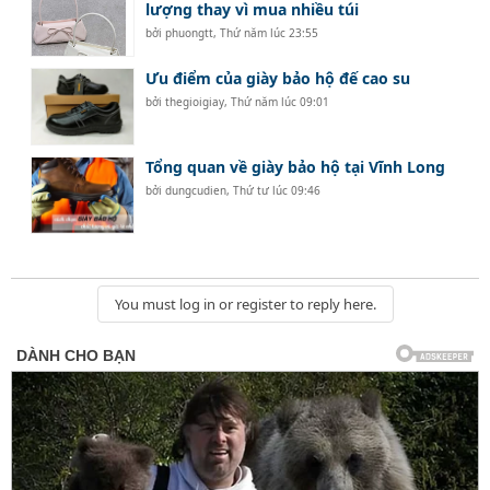
lượng thay vì mua nhiều túi
bởi
phuongtt
,
Thứ năm lúc 23:55
Ưu điểm của giày bảo hộ đế cao su
bởi
thegioigiay
,
Thứ năm lúc 09:01
Tổng quan về giày bảo hộ tại Vĩnh Long
bởi
dungcudien
,
Thứ tư lúc 09:46
You must log in or register to reply here.