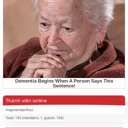
Thành viên online
maynendanfoss
Total: 195 (members: 1, guests: 194)