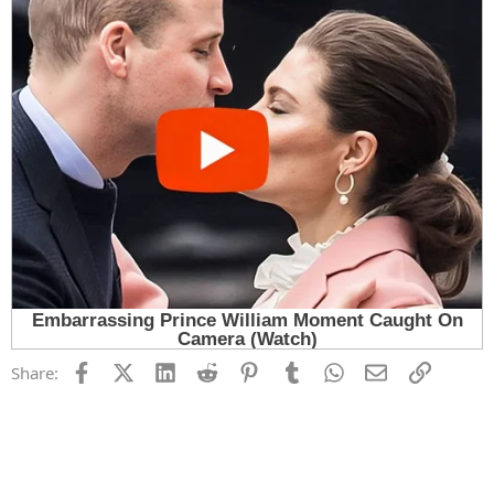
Facebook
X (Twitter)
LinkedIn
Reddit
Pinterest
Tumblr
WhatsApp
Email
Link
Share: