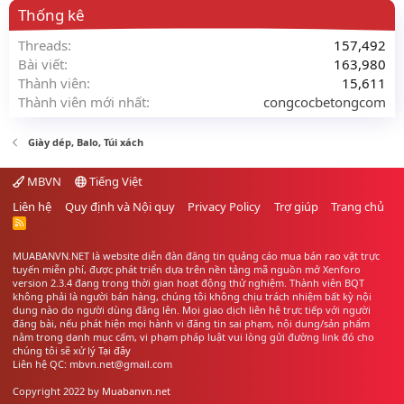
Thống kê
Threads
157,492
Bài viết
163,980
Thành viên
15,611
Thành viên mới nhất
congcocbetongcom
Giày dép, Balo, Túi xách
MBVN
Tiếng Việt
Liên hệ
Quy định và Nội quy
Privacy Policy
Trợ giúp
Trang chủ
R
S
S
MUABANVN.NET là website diễn đàn đăng tin quảng cáo
mua bán rao vặt
trực
tuyến miễn phí, được phát triển dựa trên nền tảng mã nguồn mở Xenforo
version 2.3.4 đang trong thời gian hoạt động thử nghiệm. Thành viên BQT
không phải là người bán hàng, chúng tôi không chịu trách nhiệm bất kỳ nội
dung nào do người dùng đăng lên. Mọi giao dịch liên hệ trực tiếp với người
đăng bài, nếu phát hiện mọi hành vi đăng tin sai phạm, nội dung/sản phẩm
nằm trong danh mục cấm, vi phạm pháp luật vui lòng gửi đường link đó cho
chúng tôi sẽ xử lý
Tại đây
Liên hệ QC: mbvn.net@gmail.com
Copyright 2022 by
Muabanvn.net