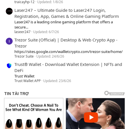
traicayhp-12
Updated:
1/8/26
Laser247 – Ultimate Guide to Laser247 Login,
Registration, App, Games & Online Gaming Platform
Laser247 is a leading online gaming platform that offers a
secure...
laseer247
Updated:
6/7/26
Trezor Suite (Official) | Desktop & Web Crypto App -
Trezor
https://sites.google.com/wallletcrypto.com/trezor-suite/home/
Trezor Suite
Updated:
24/6/26
Trust® Wallet - Download Wallet Extension | NFTs and
DeFi
Trust Wallet
Trust Wallet APP
Updated:
23/6/26