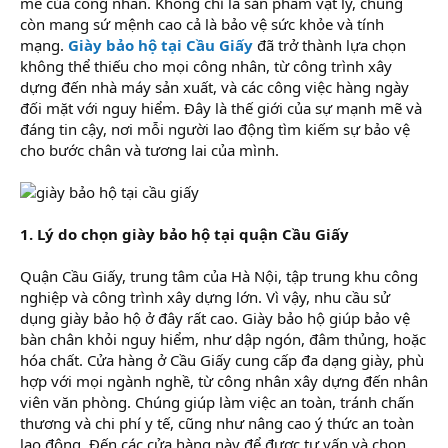
mẽ của công nhân. Không chỉ là sản phẩm vật lý, chúng
còn mang sứ mệnh cao cả là bảo vệ sức khỏe và tính
mạng.
Giày bảo hộ tại Cầu Giấy
đã trở thành lựa chọn
không thể thiếu cho mọi công nhân, từ công trình xây
dựng đến nhà máy sản xuất, và các công việc hàng ngày
đối mặt với nguy hiểm. Đây là thế giới của sự mạnh mẽ và
đáng tin cậy, nơi mỗi người lao động tìm kiếm sự bảo vệ
cho bước chân và tương lai của mình.
1. Lý do chọn giày bảo hộ tại quận Cầu Giấy
Quận Cầu Giấy, trung tâm của Hà Nội, tập trung khu công
nghiệp và công trình xây dựng lớn. Vì vậy, nhu cầu sử
dụng giày bảo hộ ở đây rất cao. Giày bảo hộ giúp bảo vệ
bàn chân khỏi nguy hiểm, như dập ngón, đâm thủng, hoặc
hóa chất. Cửa hàng ở Cầu Giấy cung cấp đa dạng giày, phù
hợp với mọi ngành nghề, từ công nhân xây dựng đến nhân
viên văn phòng. Chúng giúp làm việc an toàn, tránh chấn
thương và chi phí y tế, cũng như nâng cao ý thức an toàn
lao động. Đến các cửa hàng này để được tư vấn và chọn