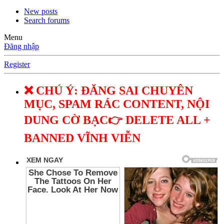
New posts
Search forums
Menu
Đăng nhập
Register
❌ CHÚ Ý: ĐĂNG SAI CHUYÊN
MỤC, SPAM RÁC CONTENT, NỘI
DUNG CỜ BẠC👉 DELETE ALL +
BANNED VĨNH VIỄN