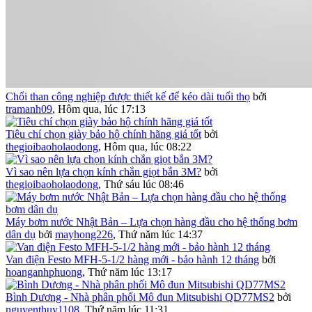
Chổi than công nghiệp được thiết kế để kéo dài tuổi thọ
bởi
tramanh09
,
Hôm qua, lúc 17:13
Tiêu chí chọn giày bảo hộ chính hãng giá tốt
bởi
thegioibaoholaodong
,
Hôm qua, lúc 08:22
Vì sao nên lựa chọn kính chắn giọt bắn 3M?
bởi
thegioibaoholaodong
,
Thứ sáu lúc 08:46
Máy bơm nước Nhật Bản – Lựa chọn hàng đầu cho hệ thống bơm
dân dụ
bởi
mayhong226
,
Thứ năm lúc 14:37
Van điện Festo MFH-5-1/2 hàng mới - bảo hành 12 tháng
bởi
hoanganhphuong
,
Thứ năm lúc 13:17
Bình Dương - Nhà phân phối Mô đun Mitsubishi QD77MS2
bởi
nguyenthuy1108
,
Thứ năm lúc 11:31