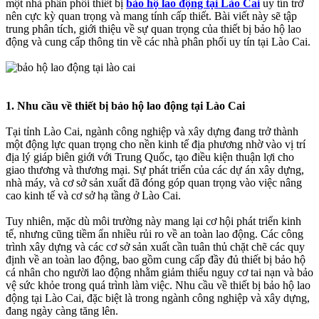
một nhà phân phối thiết bị
bảo hộ lao động tại Lào Cai
uy tín trở
nên cực kỳ quan trọng và mang tính cấp thiết. Bài viết này sẽ tập
trung phân tích, giới thiệu về sự quan trọng của thiết bị bảo hộ lao
động và cung cấp thông tin về các nhà phân phối uy tín tại Lào Cai.
1. Nhu cầu về thiết bị bảo hộ lao động tại Lào Cai
Tại tỉnh Lào Cai, ngành công nghiệp và xây dựng đang trở thành
một động lực quan trọng cho nền kinh tế địa phương nhờ vào vị trí
địa lý giáp biên giới với Trung Quốc, tạo điều kiện thuận lợi cho
giao thương và thương mại. Sự phát triển của các dự án xây dựng,
nhà máy, và cơ sở sản xuất đã đóng góp quan trọng vào việc nâng
cao kinh tế và cơ sở hạ tầng ở Lào Cai.
Tuy nhiên, mặc dù môi trường này mang lại cơ hội phát triển kinh
tế, nhưng cũng tiềm ẩn nhiều rủi ro về an toàn lao động. Các công
trình xây dựng và các cơ sở sản xuất cần tuân thủ chặt chẽ các quy
định về an toàn lao động, bao gồm cung cấp đầy đủ thiết bị bảo hộ
cá nhân cho người lao động nhằm giảm thiểu nguy cơ tai nạn và bảo
vệ sức khỏe trong quá trình làm việc. Nhu cầu về thiết bị bảo hộ lao
động tại Lào Cai, đặc biệt là trong ngành công nghiệp và xây dựng,
đang ngày càng tăng lên.