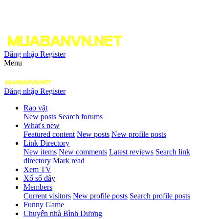
Đăng nhập
Register
Menu
Đăng nhập
Register
Rao vặt
New posts
Search forums
What's new
Featured content
New posts
New profile posts
Link Directory
New items
New comments
Latest reviews
Search link
directory
Mark read
Xem TV
Xổ số đây
Members
Current visitors
New profile posts
Search profile posts
Funny Game
Chuyển nhà Bình Dương