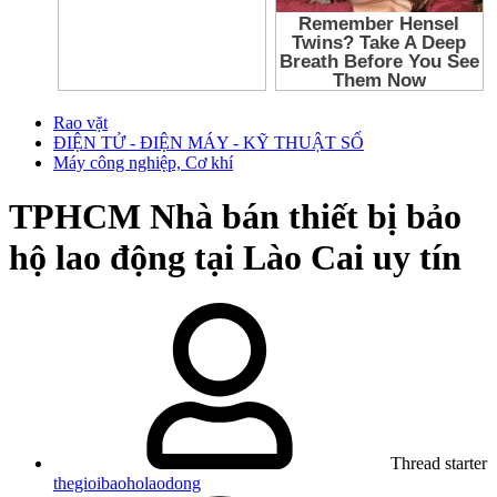
Rao vặt
ĐIỆN TỬ - ĐIỆN MÁY - KỸ THUẬT SỐ
Máy công nghiệp, Cơ khí
TPHCM
Nhà bán thiết bị bảo
hộ lao động tại Lào Cai uy tín
Thread starter
thegioibaoholaodong