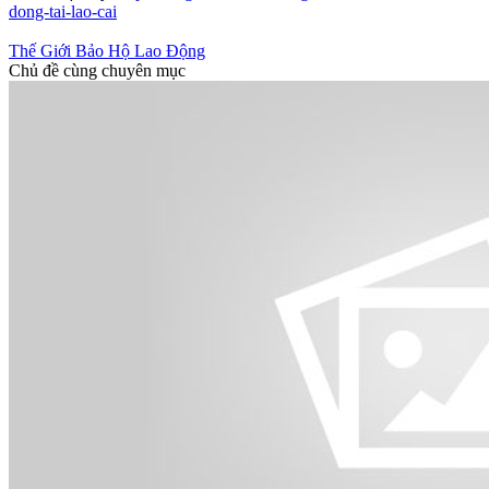
dong-tai-lao-cai
Thế Giới Bảo Hộ Lao Động
Chủ đề cùng chuyên mục