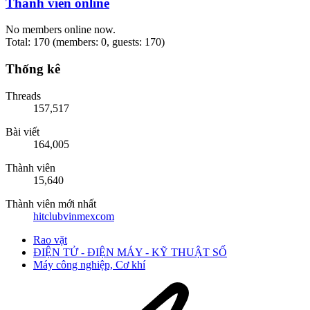
Thành viên online
No members online now.
Total: 170 (members: 0, guests: 170)
Thống kê
Threads
157,517
Bài viết
164,005
Thành viên
15,640
Thành viên mới nhất
hitclubvinmexcom
Rao vặt
ĐIỆN TỬ - ĐIỆN MÁY - KỸ THUẬT SỐ
Máy công nghiệp, Cơ khí