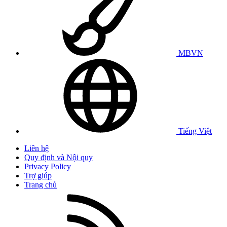
MBVN
Tiếng Việt
Liên hệ
Quy định và Nội quy
Privacy Policy
Trợ giúp
Trang chủ