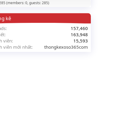
 285 (members: 0, guests: 285)
ng kê
ads
157,460
iết
163,948
h viên
15,593
h viên mới nhất
thongkexoso365com