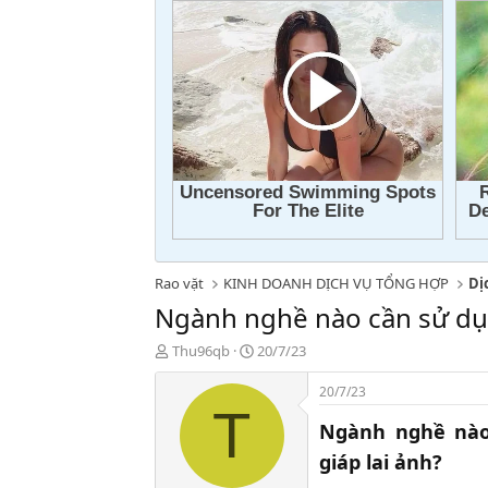
Rao vặt
KINH DOANH DỊCH VỤ TỔNG HỢP
Dị
Ngành nghề nào cần sử dụn
T
N
Thu96qb
20/7/23
h
g
r
à
20/7/23
e
y
T
a
g
Ngành nghề nào
d
ử
giáp lai ảnh?
s
i
t