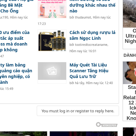
ăng Bề Mặt
dưỡng khác nhau thế
 Cho Ống
nào
tuc190
,
Hôm nay lúc
bởi
thudaumot
,
Hôm nay lúc
17:23
0 ưu điểm của
Cách sử dụng rượu lá
tắc áp suất
sâm Ngọc Linh
oss mà doanh
bởi
tootiredtocreataname
,
ệp không
Hôm nay lúc 16:01
:47
ty làm bảng
Máy Quét Tài Liệu
quảng cáo quận
Scanner Tăng Hiệu
yên nghiệp, có
Quả Lưu Trữ
hành
bởi
hà tây
,
Hôm nay lúc 12:40
lúc 15:49
You must log in or register to reply here.