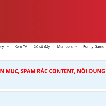
ory
Xem TV
Xổ số đây
Members
Funny Game
ÊN MỤC, SPAM RÁC CONTENT, NỘI DUNG 