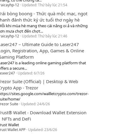
hang, cơ thể chúng ta...
raicayhp-12
Updated:
Thứ bảy lúc 21:54
Trái bòng boong - Thức quà mộc mạc, ngọt
thanh đánh thức ký ức tuổi thơ ngày hè
Mỗi khi mùa hè mang theo cái nắng oi ả và những
cơn mưa chợt đến chợt...
raicayhp-12
Updated:
Thứ bảy lúc 21:46
Laser247 – Ultimate Guide to Laser247
Login, Registration, App, Games & Online
Gaming Platform
Laser247 is a leading online gaming platform that
ffers a secure...
laseer247
Updated:
6/7/26
Trezor Suite (Official) | Desktop & Web
Crypto App - Trezor
https://sites.google.com/wallletcrypto.com/trezor-
suite/home/
rezor Suite
Updated:
24/6/26
Trust® Wallet - Download Wallet Extension
| NFTs and DeFi
rust Wallet
rust Wallet APP
Updated:
23/6/26