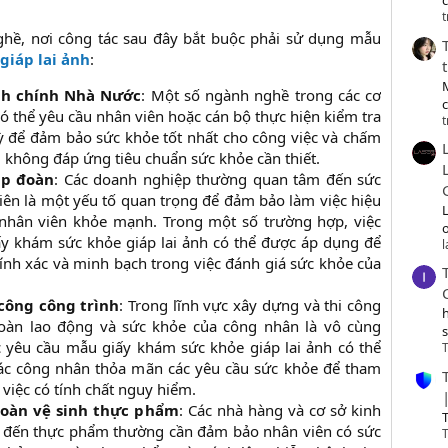
c
t
ghề, nơi công tác sau đây bắt buộc phải sử dụng mẫu
giáp lai ảnh
:
nh chính Nhà Nước
: Một số ngành nghề trong các cơ
ó thể yêu cầu nhân viên hoặc cán bộ thực hiện kiểm tra
t
ỳ để đảm bảo sức khỏe tốt nhất cho công việc và chấm
 không đáp ứng tiêu chuẩn sức khỏe cần thiết.​
ập đoàn
: Các doanh nghiệp thường quan tâm đến sức
iên là một yếu tố quan trọng để đảm bảo làm việc hiệu
nhân viên khỏe mạnh. Trong một số trường hợp, việc
o
y khám sức khỏe giáp lai ảnh có thể được áp dụng để
ính xác và minh bạch trong việc đánh giá sức khỏe của
 công công trình
: Trong lĩnh vực xây dựng và thi công
toàn lao động và sức khỏe của công nhân là vô cùng
c yêu cầu mẫu giấy khám sức khỏe giáp lai ảnh có thể
T
ác công nhân thỏa mãn các yêu cầu sức khỏe để tham
việc có tính chất nguy hiểm.​
toàn vệ sinh thực phẩm
: Các nhà hàng và cơ sở kinh
T
 đến thực phẩm thường cần đảm bảo nhân viên có sức
T