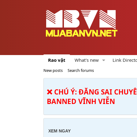
Rao vặt
What's new
Link Direct
New posts
Search forums
❌ CHÚ Ý: ĐĂNG SAI CHUY
BANNED VĨNH VIỄN