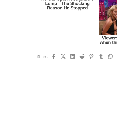
Facebook
X (Twitter)
LinkedIn
Reddit
Pinterest
Tumblr
W
Share: