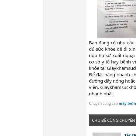
Bạn đang có nhu cầu
đủ sức khỏe để đi xin
nộp hồ sơ xuất ngoại 
cơ sở y tế hay bệnh v
khỏe tại Giaykhamsuc
Để đặt hàng nhanh ch
đường dây nóng hoặc n
viên. Giaykhamsuckho
nhanh nhất.
Chuyên cung cấp
máy bơm 
CHỦ ĐỀ CÙNG CHUYÊN
Tác D