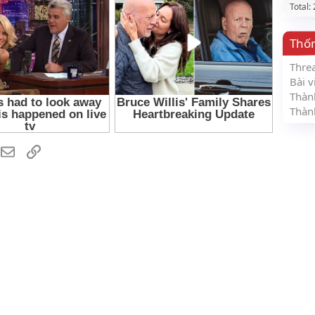
Total:
Thố
Thre
Bài v
Thàn
Thàn
hatsApp
Email
Link