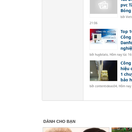
pvc T
Bóng
bởi
Vie
21:06
Top 1
Công 
Danf
nghi
bởi
huybilalo
,
Hôm nay lúc 16
Công 
hiệu 
1 chu
bảo 
bởi
contentideas04
,
Hôm nay 