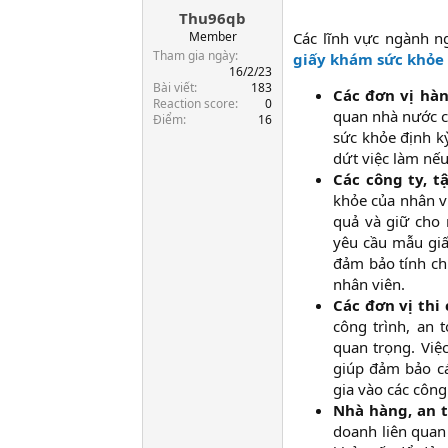
Thu96qb
a
r
Member
Các lĩnh vực ngành n
t
Tham gia ngày
giấy khám sức khỏe 
e
16/2/23
Bài viết
183
r
Các đơn vị hà
Reaction score
0
quan nhà nước c
Điểm
16
sức khỏe định k
dứt việc làm nếu
Các công ty, t
khỏe của nhân v
quả và giữ cho 
yêu cầu mẫu giấ
đảm bảo tính ch
nhân viên.​
Các đơn vị thi
công trình, an 
quan trọng. Việ
giúp đảm bảo c
gia vào các công 
Nhà hàng, an 
doanh liên quan