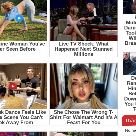
Thàn
No me