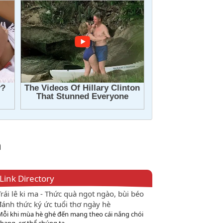
h
Link Directory
Trái lê ki ma - Thức quà ngọt ngào, bùi béo
đánh thức ký ức tuổi thơ ngày hè
Mỗi khi mùa hè ghé đến mang theo cái nắng chói