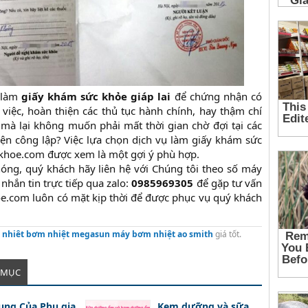
 làm
giấy khám sức khỏe giáp lai
để chứng nhận có
 việc, hoàn thiện các thủ tục hành chính, hay thậm chí
mà lại không muốn phải mất thời gian chờ đợi tại các
iện công lập? Việc lựa chọn dịch vụ làm giấy khám sức
khoe.com được xem là một gợi ý phù hợp.
óng, quý khách hãy liên hệ với Chúng tôi theo số máy
hắn tin trực tiếp qua zalo:
0985969305
để gặp tư vấn
e.com luôn có mặt kịp thời để được phục vụ quý khách
nhiêt
bơm nhiệt megasun
máy bơm nhiệt ao smith
giá tốt.
 MỤC
ụng Của Phụ gia
Kem dưỡng và sữa