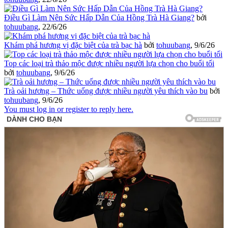
Điều Gì Làm Nên Sức Hấp Dẫn Của Hồng Trà Hà Giang?
bởi
tohuubang
,
22/6/26
Khám phá hương vị đặc biệt của trà bạc hà
bởi
tohuubang
,
9/6/26
Top các loại trà thảo mộc được nhiều người lựa chọn cho buổi tối
bởi
tohuubang
,
9/6/26
Trà oải hương – Thức uống được nhiều người yêu thích vào bu
bởi
tohuubang
,
9/6/26
You must log in or register to reply here.