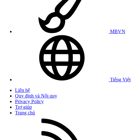
MBVN
Tiếng Việt
Liên hệ
Quy định và Nội quy
Privacy Policy
Trợ giúp
Trang chủ