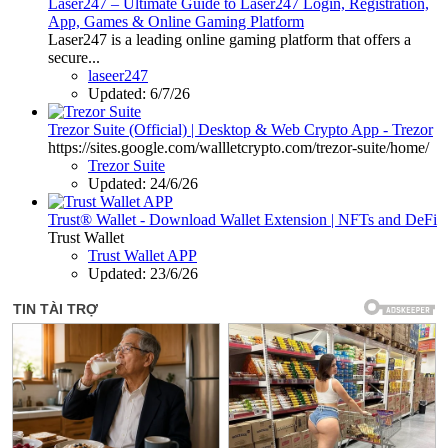
Laser247 – Ultimate Guide to Laser247 Login, Registration,
App, Games & Online Gaming Platform
Laser247 is a leading online gaming platform that offers a
secure...
laseer247
Updated:
6/7/26
Trezor Suite (Official) | Desktop & Web Crypto App - Trezor
https://sites.google.com/wallletcrypto.com/trezor-suite/home/
Trezor Suite
Updated:
24/6/26
Trust® Wallet - Download Wallet Extension | NFTs and DeFi
Trust Wallet
Trust Wallet APP
Updated:
23/6/26