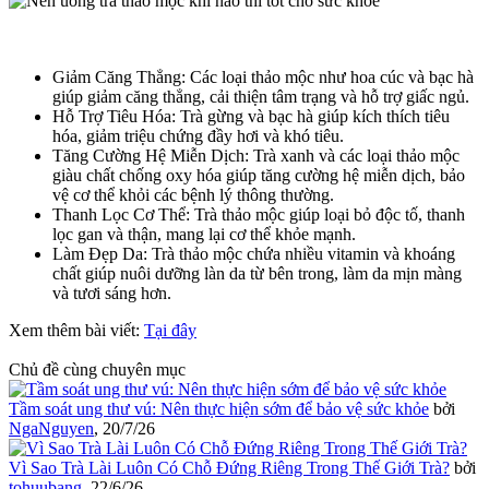
Giảm Căng Thẳng: Các loại thảo mộc như hoa cúc và bạc hà
giúp giảm căng thẳng, cải thiện tâm trạng và hỗ trợ giấc ngủ.
Hỗ Trợ Tiêu Hóa: Trà gừng và bạc hà giúp kích thích tiêu
hóa, giảm triệu chứng đầy hơi và khó tiêu.
Tăng Cường Hệ Miễn Dịch: Trà xanh và các loại thảo mộc
giàu chất chống oxy hóa giúp tăng cường hệ miễn dịch, bảo
vệ cơ thể khỏi các bệnh lý thông thường.
Thanh Lọc Cơ Thể: Trà thảo mộc giúp loại bỏ độc tố, thanh
lọc gan và thận, mang lại cơ thể khỏe mạnh.
Làm Đẹp Da: Trà thảo mộc chứa nhiều vitamin và khoáng
chất giúp nuôi dưỡng làn da từ bên trong, làm da mịn màng
và tươi sáng hơn.
Xem thêm bài viết:
Tại đây
Chủ đề cùng chuyên mục
Tầm soát ung thư vú: Nên thực hiện sớm để bảo vệ sức khỏe
bởi
NgaNguyen
,
20/7/26
Vì Sao Trà Lài Luôn Có Chỗ Đứng Riêng Trong Thế Giới Trà?
bởi
tohuubang
,
22/6/26