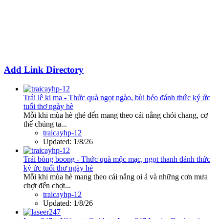
Add Link Directory
Trái lê ki ma - Thức quà ngọt ngào, bùi béo đánh thức ký ức
tuổi thơ ngày hè
Mỗi khi mùa hè ghé đến mang theo cái nắng chói chang, cơ
thể chúng ta...
traicayhp-12
Updated:
1/8/26
Trái bòng boong - Thức quà mộc mạc, ngọt thanh đánh thức
ký ức tuổi thơ ngày hè
Mỗi khi mùa hè mang theo cái nắng oi ả và những cơn mưa
chợt đến chợt...
traicayhp-12
Updated:
1/8/26