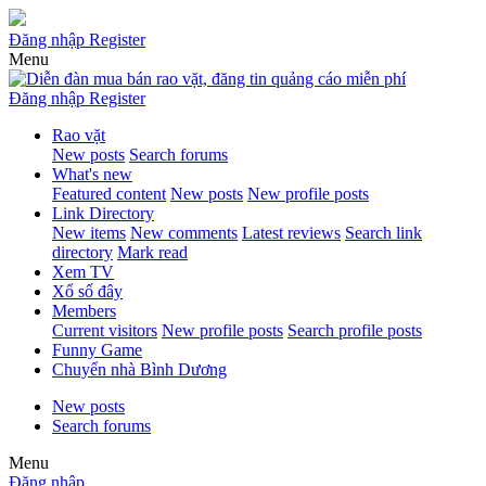
Đăng nhập
Register
Menu
Đăng nhập
Register
Rao vặt
New posts
Search forums
What's new
Featured content
New posts
New profile posts
Link Directory
New items
New comments
Latest reviews
Search link
directory
Mark read
Xem TV
Xổ số đây
Members
Current visitors
New profile posts
Search profile posts
Funny Game
Chuyển nhà Bình Dương
New posts
Search forums
Menu
Đăng nhập