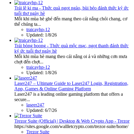
Trái lê ki ma - Thức quà ngọt ngào, bùi béo đánh thức ký ức
tuổi thơ ngày hè
Mỗi khi mùa hè ghé đến mang theo cái nắng chói chang, cơ
thể chúng ta...
traicayhp-12
Updated:
1/8/26
Trái bòng boong - Thức quà mộc mạc, ngọt thanh đánh thức
ký ức tuổi thơ ngày hè
Mỗi khi mùa hè mang theo cái nắng oi ả và những cơn mưa
chợt đến chợt...
traicayhp-12
Updated:
1/8/26
Laser247 – Ultimate Guide to Laser247 Login, Registration,
App, Games & Online Gaming Platform
Laser247 is a leading online gaming platform that offers a
secure...
laseer247
Updated:
6/7/26
Trezor Suite (Official) | Desktop & Web Crypto App - Trezor
https://sites.google.com/wallletcrypto.com/trezor-suite/home/
Trezor Suite