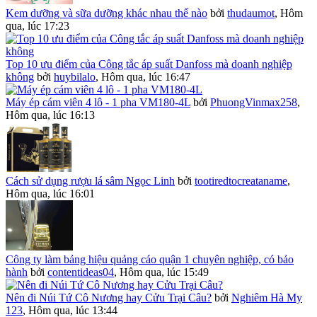
Kem dưỡng và sữa dưỡng khác nhau thế nào
bởi
thudaumot
,
Hôm
qua, lúc 17:23
Top 10 ưu điểm của Công tắc áp suất Danfoss mà doanh nghiệp
không
bởi
huybilalo
,
Hôm qua, lúc 16:47
Máy ép cám viên 4 lô - 1 pha VM180-4L
bởi
PhuongVinmax258
,
Hôm qua, lúc 16:13
Cách sử dụng rượu lá sâm Ngọc Linh
bởi
tootiredtocreataname
,
Hôm qua, lúc 16:01
Công ty làm bảng hiệu quảng cáo quận 1 chuyên nghiệp, có bảo
hành
bởi
contentideas04
,
Hôm qua, lúc 15:49
Nên đi Núi Tứ Cô Nương hay Cửu Trại Câu?
bởi
Nghiêm Hà My
123
,
Hôm qua, lúc 13:44