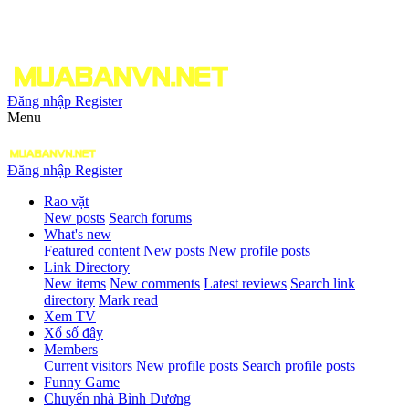
Đăng nhập
Register
Menu
Đăng nhập
Register
Rao vặt
New posts
Search forums
What's new
Featured content
New posts
New profile posts
Link Directory
New items
New comments
Latest reviews
Search link
directory
Mark read
Xem TV
Xổ số đây
Members
Current visitors
New profile posts
Search profile posts
Funny Game
Chuyển nhà Bình Dương