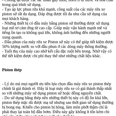
trong quá trình sử dụng.
- Tạo áp lực phun rửa khá mạnh, công suất của các máy rửa xe
piston sứ rất đa dạng. Đáp ứng được tối đa nhu cầu sử dụng của
mọi khách hàng.
- Những thiết bị có đầu máy bằng piston sứ thường được sử dụng
loại mô tơ cảm ứng từ cao cấp. Giúp máy vận hành mạnh mẽ và
tiếng ồn tạo ra không quá lớn, không ảnh hưởng đến những người
xung quanh.
- Đầu phun của máy rửa xe Piston sứ này có thể giúp tiết kiệm được
50% lượng nước so với đầu phun ở các dòng máy thông thường.
- Tuổi thọ của máy cao nhờ kết cấu đặc ruột bên trong. Nhờ vậy có
thể tiết kiệm được chi phí thay thế như những chất liệu khác.
Piston thép
- Lý do mà mọi người ưu tiên lựa chọn đầu máy rửa xe piston thép
chính là giá thành rẻ. Đây là loại máy rửa xe có giá thành thấp nhất
so với những máy sử dụng piston sứ hoặc đồng nguyên chất.
- Do sử dụng bằng thép nên những thiết bị này có độ ồn khá lớn,
piston thép mặc dù được mạ sứ nhưng sau thời gian sử dụng thường
bị bong mạ. Khiến cho piston bị hỏng, làm mòn phớt thậm chí là
phải thay lại toàn bộ đầu bơm. Điều này gây không ít tốn kém chi