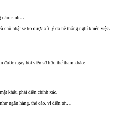
ng năm sinh…
và chủ nhật sẽ ko được xử lý do hệ thống nghỉ khiến việc.
lần được ngay hội viên sở hữu thể tham khảo:
mật khẩu phải điền chính xác.
 như ngân hàng, thẻ cào, ví điện tử,…