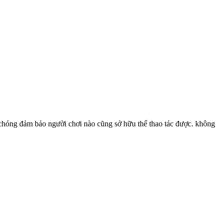
h chóng đảm bảo người chơi nào cũng sở hữu thể thao tác được. không