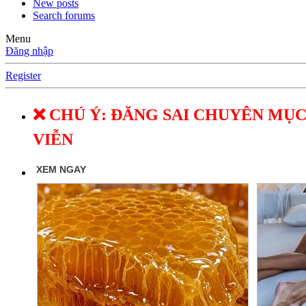
New posts
Search forums
Menu
Đăng nhập
Register
❌ CHÚ Ý: ĐĂNG SAI CHUYÊN MỤC
VIỄN