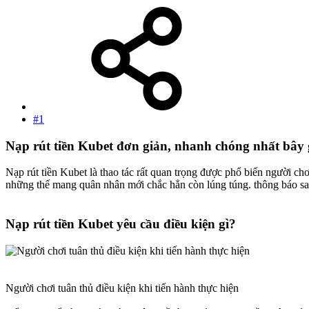
#1
Nạp rút tiền Kubet đơn giản, nhanh chóng nhất bây g
Nạp rút tiền Kubet là thao tác rất quan trọng được phổ biến người c
những thế mang quân nhân mới chắc hẳn còn lúng túng. thông báo sau 
Nạp rút tiền Kubet yêu cầu điều kiện gì?​
Người chơi tuân thủ điều kiện khi tiến hành thực hiện