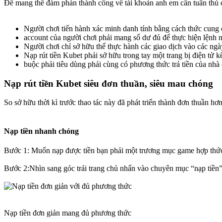
Để mang thể đàm phán thành công về tài khoản anh em cần tuân thủ 
Người chơi tiến hành xác minh danh tính bằng cách thức cung
account của người chơi phải mang số dư đủ để thực hiện lệnh n
Người chơi chỉ sở hữu thể thực hành các giao dịch vào các ngày
Nạp rút tiền Kubet phải sở hữu trong tay một trang bị điện tử
buộc phải tiêu dùng phải cùng có phương thức trả tiền của nhà 
Nạp rút tiền Kubet siêu đơn thuần, siêu mau chóng​
So sở hữu thời kì trước thao tác này đã phát triển thành đơn thuần h
Nạp tiền nhanh chóng​
Bước 1: Muốn nạp được tiền bạn phải một trương mục game hợp thức. 
Bước 2:Nhìn sang góc trái trang chủ nhấn vào chuyên mục “nạp tiền”.
Nạp tiền đơn giản mang đủ phương thức