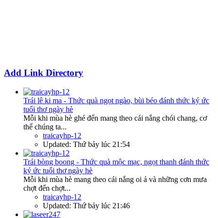
Add Link Directory
Trái lê ki ma - Thức quà ngọt ngào, bùi béo đánh thức ký ức
tuổi thơ ngày hè
Mỗi khi mùa hè ghé đến mang theo cái nắng chói chang, cơ
thể chúng ta...
traicayhp-12
Updated:
Thứ bảy lúc 21:54
Trái bòng boong - Thức quà mộc mạc, ngọt thanh đánh thức
ký ức tuổi thơ ngày hè
Mỗi khi mùa hè mang theo cái nắng oi ả và những cơn mưa
chợt đến chợt...
traicayhp-12
Updated:
Thứ bảy lúc 21:46