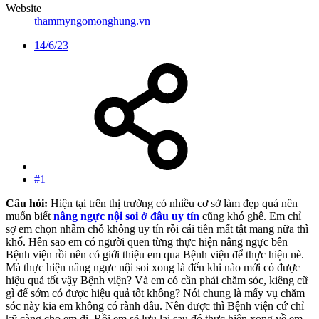
Website
thammyngomonghung.vn
14/6/23
#1
Câu hỏi:
Hiện tại trên thị trường có nhiều cơ sở làm đẹp quá nên
muốn biết
nâng ngực nội soi ở đâu uy tín
cũng khó ghê. Em chỉ
sợ em chọn nhầm chỗ không uy tín rồi cái tiền mất tật mang nữa thì
khổ. Hên sao em có người quen từng thực hiện nâng ngực bên
Bệnh viện rồi nên có giới thiệu em qua Bệnh viện để thực hiện nè.
Mà thực hiện nâng ngực nội soi xong là đến khi nào mới có được
hiệu quả tốt vậy Bệnh viện? Và em có cần phải chăm sóc, kiêng cữ
gì để sớm có được hiệu quả tốt không? Nói chung là mấy vụ chăm
sóc này kia em không có rành đâu. Nên được thì Bệnh viện cứ chỉ
kỹ càng cho em đi. Rồi em sẽ lưu lại sau đó thực hiện xong về em