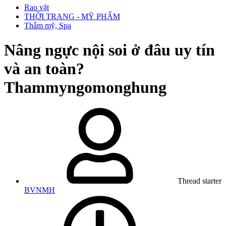
Rao vặt
THỜI TRANG - MỸ PHẨM
Thẫm mỹ, Spa
Nâng ngực nội soi ở đâu uy tín
và an toàn?
Thammyngomonghung
Thread starter
BVNMH