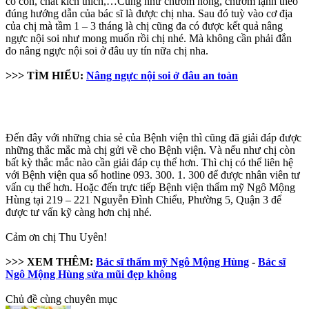
có cồn, chất kích thích,…Cũng như chườm nóng, chườm lạnh theo
đúng hướng dẫn của bác sĩ là được chị nha. Sau đó tuỳ vào cơ địa
của chị mà tầm 1 – 3 tháng là chị cũng đa có được kết quả nâng
ngực nội soi như mong muốn rồi chị nhé. Mà không cần phải đắn
đo nâng ngực nội soi ở đâu uy tín nữa chị nha.
>>> TÌM HIỂU:
Nâng ngực nội soi ở đâu an toàn
Đến đây với những chia sẻ của Bệnh viện thì cũng đã giải đáp được
những thắc mắc mà chị gửi về cho Bệnh viện. Và nếu như chị còn
bất kỳ thắc mắc nào cần giải đáp cụ thể hơn. Thì chị có thể liên hệ
với Bệnh viện qua số hotline 093. 300. 1. 300 để được nhân viên tư
vấn cụ thể hơn. Hoặc đến trực tiếp Bệnh viện thẩm mỹ Ngô Mộng
Hùng tại 219 – 221 Nguyễn Đình Chiểu, Phường 5, Quận 3 để
được tư vấn kỹ càng hơn chị nhé.
Cảm ơn chị Thu Uyên!
>>> XEM THÊM:
Bác sĩ thẩm mỹ Ngô Mộng Hùng
-
Bác sĩ
Ngô Mộng Hùng sửa mũi đẹp không
Chủ đề cùng chuyên mục