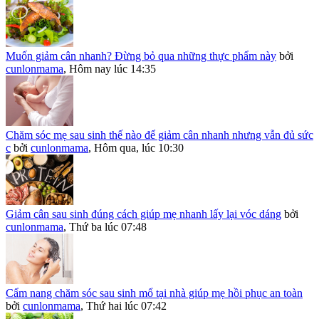
Muốn giảm cân nhanh? Đừng bỏ qua những thực phẩm này
bởi
cunlonmama
,
Hôm nay lúc 14:35
Chăm sóc mẹ sau sinh thế nào để giảm cân nhanh nhưng vẫn đủ sức
c
bởi
cunlonmama
,
Hôm qua, lúc 10:30
Giảm cân sau sinh đúng cách giúp mẹ nhanh lấy lại vóc dáng
bởi
cunlonmama
,
Thứ ba lúc 07:48
Cẩm nang chăm sóc sau sinh mổ tại nhà giúp mẹ hồi phục an toàn
bởi
cunlonmama
,
Thứ hai lúc 07:42