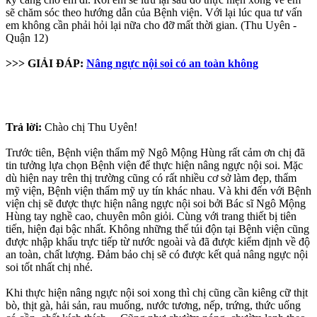
sẽ chăm sóc theo hướng dẫn của Bệnh viện. Với lại lúc qua tư vấn
em không cần phải hỏi lại nữa cho đỡ mất thời gian. (Thu Uyên -
Quận 12)
>>> GIẢI ĐÁP:
Nâng ngực nội soi có an toàn không
Trả lời:
Chào chị Thu Uyên!
Trước tiên, Bệnh viện thẩm mỹ Ngô Mộng Hùng rất cảm ơn chị đã
tin tưởng lựa chọn Bệnh viện để thực hiện nâng ngực nội soi. Mặc
dù hiện nay trên thị trường cũng có rất nhiều cơ sở làm đẹp, thẩm
mỹ viện, Bệnh viện thẩm mỹ uy tín khác nhau. Và khi đến với Bệnh
viện chị sẽ được thực hiện nâng ngực nội soi bởi Bác sĩ Ngô Mộng
Hùng tay nghề cao, chuyên môn giỏi. Cùng với trang thiết bị tiên
tiến, hiện đại bậc nhất. Không những thế túi độn tại Bệnh viện cũng
được nhập khẩu trực tiếp từ nước ngoài và đã được kiểm định về độ
an toàn, chất lượng. Đảm bảo chị sẽ có được kết quả nâng ngực nội
soi tốt nhất chị nhé.
Khi thực hiện nâng ngực nội soi xong thì chị cũng cần kiêng cữ thịt
bò, thịt gà, hải sản, rau muống, nước tương, nếp, trứng, thức uống