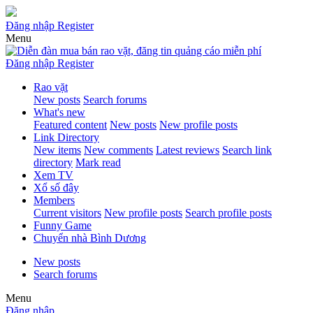
Đăng nhập
Register
Menu
Đăng nhập
Register
Rao vặt
New posts
Search forums
What's new
Featured content
New posts
New profile posts
Link Directory
New items
New comments
Latest reviews
Search link
directory
Mark read
Xem TV
Xổ số đây
Members
Current visitors
New profile posts
Search profile posts
Funny Game
Chuyển nhà Bình Dương
New posts
Search forums
Menu
Đăng nhập