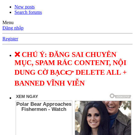
New posts
Search forums
Menu
Đăng nhập
Register
❌ CHÚ Ý: ĐĂNG SAI CHUYÊN
MỤC, SPAM RÁC CONTENT, NỘI
DUNG CỜ BẠC👉 DELETE ALL +
BANNED VĨNH VIỄN