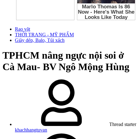
Rao vặt
THỜI TRANG - MỸ PHẨM
Giày dép, Balo, Túi xách
TPHCM
nâng ngực nội soi ở
Cà Mau- BV Ngô Mộng Hùng
Thread starter
khachhangtuvan