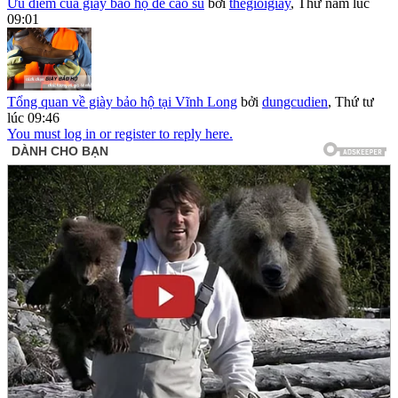
Ưu điểm của giày bảo hộ đế cao su
bởi
thegioigiay
,
Thứ năm lúc
09:01
Tổng quan về giày bảo hộ tại Vĩnh Long
bởi
dungcudien
,
Thứ tư
lúc 09:46
You must log in or register to reply here.