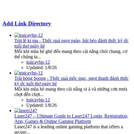
Add Link Directory
Trái lê ki ma - Thức quà ngọt ngào, bùi béo đánh thức ký ức
tuổi thơ ngày hè
Mỗi khi mùa hè ghé đến mang theo cái nắng chói chang, cơ
thể chúng ta...
traicayhp-12
Updated:
1/8/26
Trái bòng boong - Thức quà mộc mạc, ngọt thanh đánh thức
ký ức tuổi thơ ngày hè
Mỗi khi mùa hè mang theo cái nắng oi ả và những cơn mưa
chợt đến chợt...
traicayhp-12
Updated:
1/8/26
Laser247 – Ultimate Guide to Laser247 Login, Registration,
App, Games & Online Gaming Platform
Laser247 is a leading online gaming platform that offers a
secure...