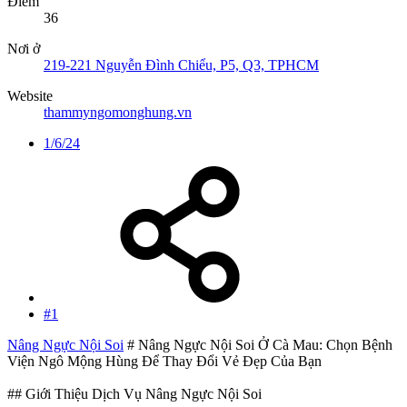
Điểm
36
Nơi ở
219-221 Nguyễn Đình Chiểu, P5, Q3, TPHCM
Website
thammyngomonghung.vn
1/6/24
#1
Nâng Ngực Nội Soi
# Nâng Ngực Nội Soi Ở Cà Mau: Chọn Bệnh
Viện Ngô Mộng Hùng Để Thay Đổi Vẻ Đẹp Của Bạn
## Giới Thiệu Dịch Vụ Nâng Ngực Nội Soi