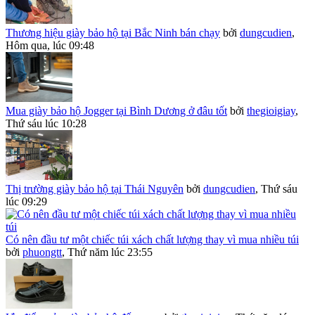
Thương hiệu giày bảo hộ tại Bắc Ninh bán chạy
bởi
dungcudien
,
Hôm qua, lúc 09:48
Mua giày bảo hộ Jogger tại Bình Dương ở đâu tốt
bởi
thegioigiay
,
Thứ sáu lúc 10:28
Thị trường giày bảo hộ tại Thái Nguyên
bởi
dungcudien
,
Thứ sáu
lúc 09:29
Có nên đầu tư một chiếc túi xách chất lượng thay vì mua nhiều túi
bởi
phuongtt
,
Thứ năm lúc 23:55