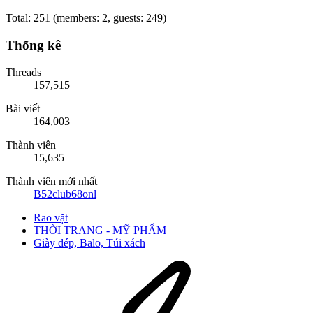
Total: 251 (members: 2, guests: 249)
Thống kê
Threads
157,515
Bài viết
164,003
Thành viên
15,635
Thành viên mới nhất
B52club68onl
Rao vặt
THỜI TRANG - MỸ PHẨM
Giày dép, Balo, Túi xách