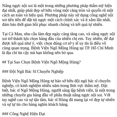
Nâng ngực nội soi là một trong những phương pháp thẩm mỹ hiện
đại nhất, giúp phái đẹp sở hữu vòng một căng tròn và quyến rũ một
cách an toàn và hiệu quả. Phương pháp này sử dụng công nghệ nội
soi tiên tiến để đặt túi ngực một cách chính xác và ít xâm lấn nhất,
đảm bảo thời gian hồi phục nhanh chóng và kết quả tự nhiên.
Tại Cà Mau, nhu cầu làm đẹp ngày càng tăng cao, và nâng ngực nội
soi trở thành lựa chọn hàng đầu của nhiều chị em. Tuy nhiên, để đạt
được kết quả như ý, việc chọn đúng cơ sở y tế uy tín là điều vô
cùng quan trọng. Bệnh Viện Ngô Mộng Hùng tại TP. Hồ Chí Minh
là địa chỉ tin cậy mà bạn không nên bỏ qua.
## Tại Sao Chọn Bệnh Viện Ngô Mộng Hùng?
### Đội Ngũ Bác Sĩ Chuyên Nghiệp
Bệnh Viện Ngô Mộng Hùng tự hào sở hữu đội ngũ bác sĩ chuyên
nghiệp, có kinh nghiệm nhiều năm trong lĩnh vực thẩm mỹ. Đặc
biệt, bác sĩ Ngô Mộng Hùng, người sáng lập bệnh viện, là một trong
những chuyên gia hàng đầu về phẫu thuật nâng ngực nội soi. Với
tay nghề cao và sự tận tâm, bác sĩ Hùng đã mang lại vẻ đẹp tự nhiên
và sự tự tin cho hàng nghìn khách hàng.
### Công Nghệ Hiện Đại