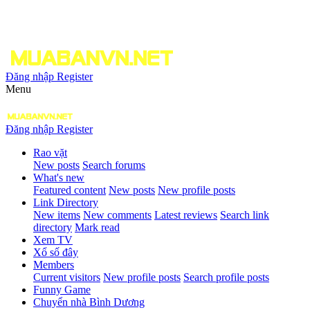
Đăng nhập
Register
Menu
Đăng nhập
Register
Rao vặt
New posts
Search forums
What's new
Featured content
New posts
New profile posts
Link Directory
New items
New comments
Latest reviews
Search link
directory
Mark read
Xem TV
Xổ số đây
Members
Current visitors
New profile posts
Search profile posts
Funny Game
Chuyển nhà Bình Dương