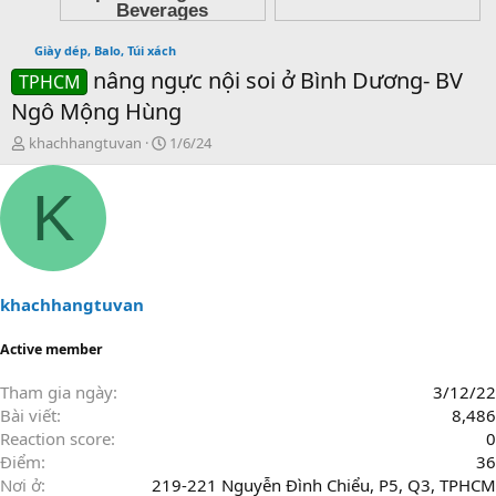
Giày dép, Balo, Túi xách
nâng ngực nội soi ở Bình Dương- BV
TPHCM
Ngô Mộng Hùng
T
N
khachhangtuvan
1/6/24
h
g
r
à
K
e
y
a
g
d
ử
s
i
t
a
khachhangtuvan
r
t
Active member
e
r
Tham gia ngày
3/12/22
Bài viết
8,486
Reaction score
0
Điểm
36
Nơi ở
219-221 Nguyễn Đình Chiểu, P5, Q3, TPHCM