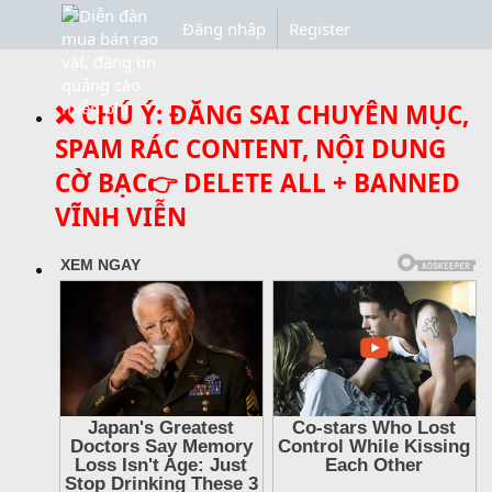
Đăng nhập
Register
❌ CHÚ Ý: ĐĂNG SAI CHUYÊN MỤC,
SPAM RÁC CONTENT, NỘI DUNG
CỜ BẠC👉 DELETE ALL + BANNED
VĨNH VIỄN