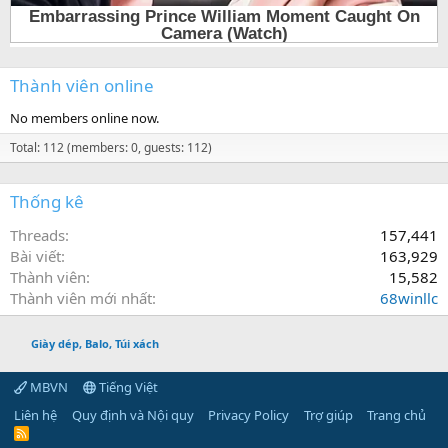
Thành viên online
No members online now.
Total: 112 (members: 0, guests: 112)
Thống kê
Threads
157,441
Bài viết
163,929
Thành viên
15,582
Thành viên mới nhất
68winllc
Giày dép, Balo, Túi xách
MBVN
Tiếng Việt
Liên hệ
Quy định và Nội quy
Privacy Policy
Trợ giúp
Trang chủ
R
S