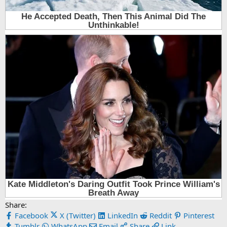
Share:
Facebook
X (Twitter)
LinkedIn
Reddit
Pinterest
Tumblr
WhatsApp
Email
Share
Link