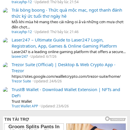
traicayhp-12
Updated:
Thứ bảy lúc 21:54
Trái bòng boong - Thức quà mộc mạc, ngọt thanh đánh
thức ký ức tuổi thơ ngày hè
Mỗi khi mùa hè mang theo cái nắng oi ả và những cơn mưa chợt
đến chợt...
traicayhp-12
Updated:
Thứ bảy lúc 21:46
Laser247 – Ultimate Guide to Laser247 Login,
Registration, App, Games & Online Gaming Platform
Laser247 is a leading online gaming platform that offers a secure...
laseer247
Updated:
6/7/26
Trezor Suite (Official) | Desktop & Web Crypto App -
Trezor
https://sites.google.com/wallletcrypto.com/trezor-suite/home/
Trezor Suite
Updated:
24/6/26
Trust® Wallet - Download Wallet Extension | NFTs and
DeFi
Trust Wallet
Trust Wallet APP
Updated:
23/6/26