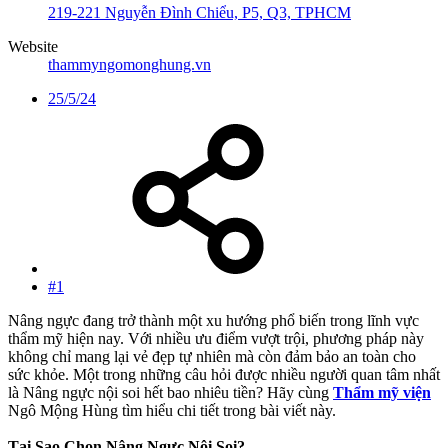
219-221 Nguyễn Đình Chiểu, P5, Q3, TPHCM
Website
thammyngomonghung.vn
25/5/24
#1
Nâng ngực đang trở thành một xu hướng phổ biến trong lĩnh vực
thẩm mỹ hiện nay. Với nhiều ưu điểm vượt trội, phương pháp này
không chỉ mang lại vẻ đẹp tự nhiên mà còn đảm bảo an toàn cho
sức khỏe. Một trong những câu hỏi được nhiều người quan tâm nhất
là Nâng ngực nội soi hết bao nhiêu tiền? Hãy cùng
Thẩm mỹ viện
Ngô Mộng Hùng tìm hiểu chi tiết trong bài viết này.
Tại Sao Chọn Nâng Ngực Nội Soi?