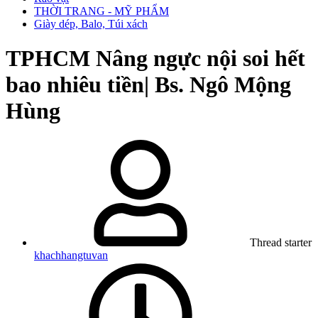
THỜI TRANG - MỸ PHẨM
Giày dép, Balo, Túi xách
TPHCM
Nâng ngực nội soi hết
bao nhiêu tiền| Bs. Ngô Mộng
Hùng
Thread starter
khachhangtuvan