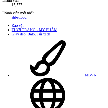
Thành viên
15,577
Thành viên mới nhất
shbetfood
Rao vặt
THỜI TRANG - MỸ PHẨM
Giày dép, Balo, Túi xách
MBVN