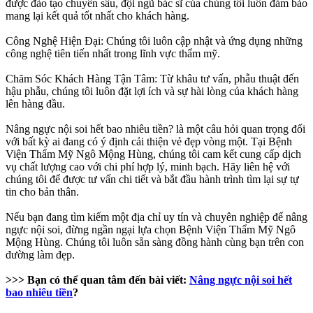
được đào tạo chuyên sâu, đội ngũ bác sĩ của chúng tôi luôn đảm bảo
mang lại kết quả tốt nhất cho khách hàng.
Công Nghệ Hiện Đại: Chúng tôi luôn cập nhật và ứng dụng những
công nghệ tiên tiến nhất trong lĩnh vực thẩm mỹ.
Chăm Sóc Khách Hàng Tận Tâm: Từ khâu tư vấn, phẫu thuật đến
hậu phẫu, chúng tôi luôn đặt lợi ích và sự hài lòng của khách hàng
lên hàng đầu.
Nâng ngực nội soi hết bao nhiêu tiền? là một câu hỏi quan trọng đối
với bất kỳ ai đang có ý định cải thiện vẻ đẹp vòng một. Tại Bệnh
Viện Thẩm Mỹ Ngô Mộng Hùng, chúng tôi cam kết cung cấp dịch
vụ chất lượng cao với chi phí hợp lý, minh bạch. Hãy liên hệ với
chúng tôi để được tư vấn chi tiết và bắt đầu hành trình tìm lại sự tự
tin cho bản thân.
Nếu bạn đang tìm kiếm một địa chỉ uy tín và chuyên nghiệp để nâng
ngực nội soi, đừng ngần ngại lựa chọn Bệnh Viện Thẩm Mỹ Ngô
Mộng Hùng. Chúng tôi luôn sẵn sàng đồng hành cùng bạn trên con
đường làm đẹp.
>>> Bạn có thể quan tâm đến bài viết:
Nâng ngực nội soi hết
bao nhiêu tiền
?