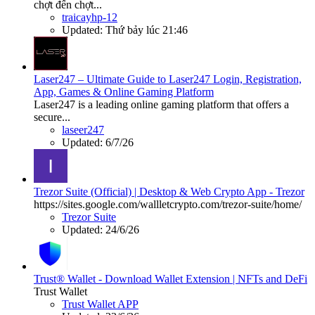
chợt đến chợt...
traicayhp-12
Updated:
Thứ bảy lúc 21:46
Laser247 – Ultimate Guide to Laser247 Login, Registration,
App, Games & Online Gaming Platform
Laser247 is a leading online gaming platform that offers a
secure...
laseer247
Updated:
6/7/26
Trezor Suite (Official) | Desktop & Web Crypto App - Trezor
https://sites.google.com/wallletcrypto.com/trezor-suite/home/
Trezor Suite
Updated:
24/6/26
Trust® Wallet - Download Wallet Extension | NFTs and DeFi
Trust Wallet
Trust Wallet APP