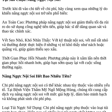
Trước khi đi vào chi tiết về chi phí, hãy cùng xem qua những lý do
khiến nâng ngực nội soi trở nên phổ biến:
An Toàn Cao: Phương pháp nâng ngực nội soi giảm thiểu tối đa rủi
ro do sử dụng công nghệ tiên tiến, giúp bác sĩ dễ dàng quan sát và
thao tác chính xác.
Vết Sẹo Nhỏ, Khó Nhìn Thấy: Với kỹ thuật nội soi, vết mổ rất nhỏ
và thường được thực hiện ở những vị trí khó thấy như nách hoặc
quầng vú, giúp giảm thiểu sẹo xấu.
Thời Gian Phục Hồi Nhanh: Phương pháp này ít xâm lấn nên thời
gian phục hồi nhanh hơn, giúp bạn sớm quay lại với cuộc sống
thường ngày.
Nâng Ngực Nội Soi Hết Bao Nhiêu Tiền?
Chi phí nâng ngực nội soi có thể khác nhau tùy thuộc vào nhiều yếu
tố. Tại Bệnh Viện Thẩm Mỹ Ngô Mộng Hùng, chúng tôi cung cấp
dịch vụ nâng ngực nội soi với mức giá hợp lý, đảm bảo minh bạch
và không phát sinh chi phí phụ.
Loại Túi Ngực Sử Dụng: Chi phí nâng ngực phụ thuộc vào loại túi