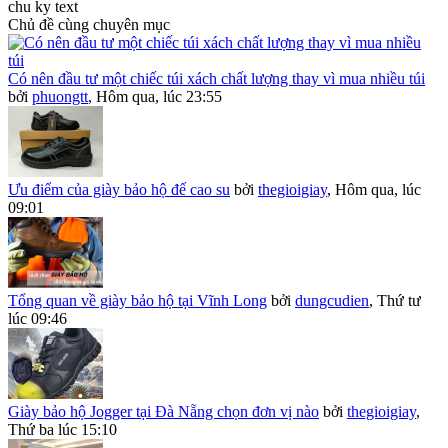
chu ky text
Chủ đề cùng chuyên mục
Có nên đầu tư một chiếc túi xách chất lượng thay vì mua nhiều túi
bởi
phuongtt
,
Hôm qua, lúc 23:55
Ưu điểm của giày bảo hộ đế cao su
bởi
thegioigiay
,
Hôm qua, lúc
09:01
Tổng quan về giày bảo hộ tại Vĩnh Long
bởi
dungcudien
,
Thứ tư
lúc 09:46
Giày bảo hộ Jogger tại Đà Nẵng chọn đơn vị nào
bởi
thegioigiay
,
Thứ ba lúc 15:10