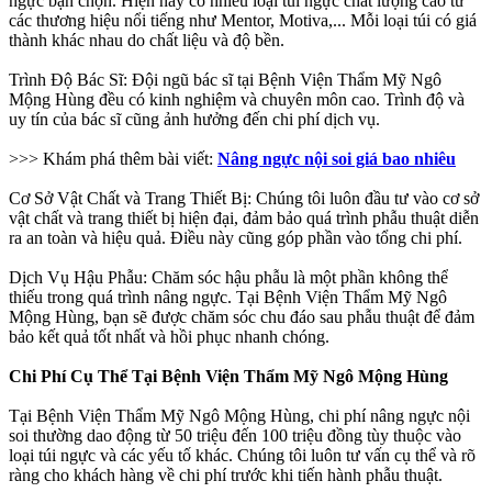
ngực bạn chọn. Hiện nay có nhiều loại túi ngực chất lượng cao từ
các thương hiệu nổi tiếng như Mentor, Motiva,... Mỗi loại túi có giá
thành khác nhau do chất liệu và độ bền.
Trình Độ Bác Sĩ: Đội ngũ bác sĩ tại Bệnh Viện Thẩm Mỹ Ngô
Mộng Hùng đều có kinh nghiệm và chuyên môn cao. Trình độ và
uy tín của bác sĩ cũng ảnh hưởng đến chi phí dịch vụ.
>>> Khám phá thêm bài viết:
Nâng ngực nội soi giá bao nhiêu
Cơ Sở Vật Chất và Trang Thiết Bị: Chúng tôi luôn đầu tư vào cơ sở
vật chất và trang thiết bị hiện đại, đảm bảo quá trình phẫu thuật diễn
ra an toàn và hiệu quả. Điều này cũng góp phần vào tổng chi phí.
Dịch Vụ Hậu Phẫu: Chăm sóc hậu phẫu là một phần không thể
thiếu trong quá trình nâng ngực. Tại Bệnh Viện Thẩm Mỹ Ngô
Mộng Hùng, bạn sẽ được chăm sóc chu đáo sau phẫu thuật để đảm
bảo kết quả tốt nhất và hồi phục nhanh chóng.
Chi Phí Cụ Thể Tại Bệnh Viện Thẩm Mỹ Ngô Mộng Hùng
Tại Bệnh Viện Thẩm Mỹ Ngô Mộng Hùng, chi phí nâng ngực nội
soi thường dao động từ 50 triệu đến 100 triệu đồng tùy thuộc vào
loại túi ngực và các yếu tố khác. Chúng tôi luôn tư vấn cụ thể và rõ
ràng cho khách hàng về chi phí trước khi tiến hành phẫu thuật.