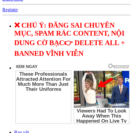
Register
❌ CHÚ Ý: ĐĂNG SAI CHUYÊN
MỤC, SPAM RÁC CONTENT, NỘI
DUNG CỜ BẠC👉 DELETE ALL +
BANNED VĨNH VIỄN
Rao vặt