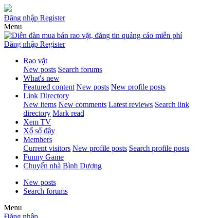
Đăng nhập
Register
Menu
Đăng nhập
Register
Rao vặt
New posts
Search forums
What's new
Featured content
New posts
New profile posts
Link Directory
New items
New comments
Latest reviews
Search link
directory
Mark read
Xem TV
Xổ số đây
Members
Current visitors
New profile posts
Search profile posts
Funny Game
Chuyển nhà Bình Dương
New posts
Search forums
Menu
Đăng nhập