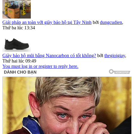
Giải pháp an toàn với giày bảo hộ tại Tây Ninh
bởi
dungcudien
,
Thứ ba lúc 13:34
Giày bảo hộ mũi bằng Nanocarbon có tốt không?
bởi
thegioigiay
,
Thứ hai lúc 09:49
You must log in or register to reply here.