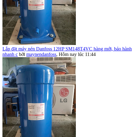
Lắp đặt máy nén Danfoss 12HP SM148T4VC hàng mới, bảo hành
nhanh c
bởi
maynendanfoss
,
Hôm nay lúc 11:44