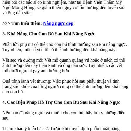
hiện bởi các bác sĩ có kinh nghiệm, như tại Bệnh Viện Thẩm Mỹ
Ngô Mộng Hùng, sẽ giảm thiểu nguy cơ tổn thương đến tuyến sữa
và ống dẫn sữa.
>>> Tìm hiểu thêm:
Nâng ngực đẹp
3. Khả Năng Cho Con Bú Sau Khi Nâng Ngực
Phần lớn phụ nữ có thể cho con bú bình thường sau khi nâng ngực.
Tuy nhiên, một số yếu tố có thể ảnh hưởng đến khả năng này:
Vết sẹo và đường mổ: Vết mổ quanh quầng vú hoặc ở nách có thể
ảnh hưởng đến dây thần kinh và ống dẫn sữa. Tuy nhiên, các vết
mổ dưới ngực ít gây ảnh hưởng hơn.
Quá trình lành vết thương: Việc phục hồi sau phẫu thuật và tình
trạng sức khỏe của từng người cũng có thể ảnh hưởng đến khả năng
cho con bú.
4. Các Biện Pháp Hỗ Trợ Cho Con Bú Sau Khi Nâng Ngực
Nếu bạn đã nâng ngực và muốn cho con bú, hãy lưu ý những điều
sau:
Tham khảo ý kiến bác sĩ: Trước khi quyết định phẫu thuật nâng