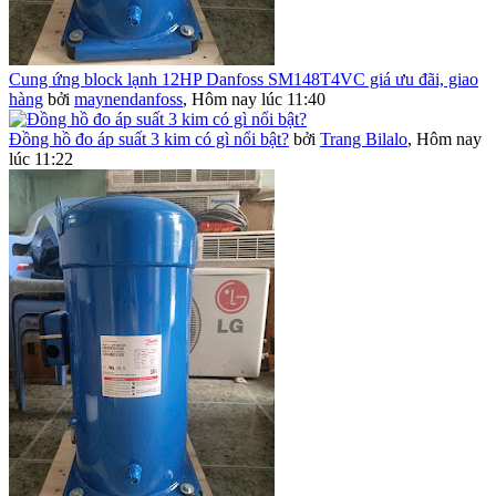
Cung ứng block lạnh 12HP Danfoss SM148T4VC giá ưu đãi, giao
hàng
bởi
maynendanfoss
,
Hôm nay lúc 11:40
Đồng hồ đo áp suất 3 kim có gì nổi bật?
bởi
Trang Bilalo
,
Hôm nay
lúc 11:22