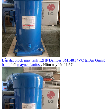
Lắp đặt block máy lạnh 12HP Danfoss SM148T4VC tại An Giang,
bảo h
bởi
maynendanfoss
,
Hôm nay lúc 11:57