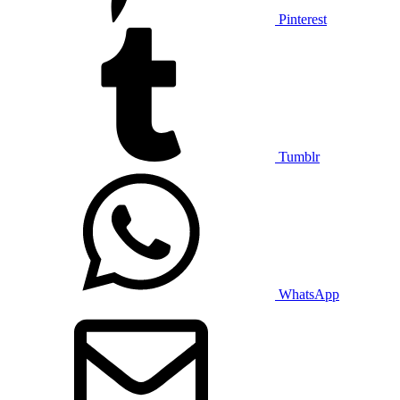
Pinterest
Tumblr
WhatsApp