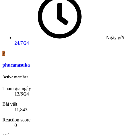
Ngày gửi
24/7/24
P
phucanasuka
Active member
Tham gia ngày
13/6/24
Bài viết
11,843
Reaction score
0