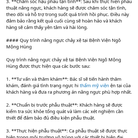
3. **Chăm sóc hậu phẫu tận tình**: Sau khi thực hiện phẫu
thuật nâng ngực, khách hàng sẽ được chăm sóc tận tình,
theo dõi và hỗ trợ trong suốt quá trình hồi phục. Điều này
đảm bảo rằng kết quả cuối cùng sẽ hoàn hảo và khách
hàng sẽ cảm thấy yên tâm và hài lòng.
#### Quy trình nâng ngực chảy xệ tại Bệnh Viện Ngô
Mộng Hùng
Quy trình nâng ngực chảy xệ tại Bệnh Viện Ngô Mộng
Hùng được thực hiện qua các bước sau:
1. **Tư vấn và thăm khám**: Bác sĩ sẽ tiến hành thăm
khám, đánh giá tình trạng ngực hi
thẩm mỹ viện
ện tại của
khách hàng và đưa ra phương án nâng ngực phù hợp nhất.
2. **Chuẩn bị trước phẫu thuật**: Khách hàng sẽ được
kiểm tra sức khỏe tổng quát và làm các xét nghiệm cần
thiết để đảm bảo đủ điều kiện phẫu thuật.
3. **Thực hiện phẫu thuật**: Ca phẫu thuật sẽ được thực
hiện trong môi trường vô trùng với các thiết bị hiện đại.