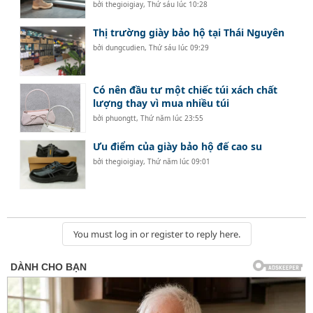
bởi
thegioigiay
,
Thứ sáu lúc 10:28
Thị trường giày bảo hộ tại Thái Nguyên
bởi
dungcudien
,
Thứ sáu lúc 09:29
Có nên đầu tư một chiếc túi xách chất
lượng thay vì mua nhiều túi
bởi
phuongtt
,
Thứ năm lúc 23:55
Ưu điểm của giày bảo hộ đế cao su
bởi
thegioigiay
,
Thứ năm lúc 09:01
You must log in or register to reply here.