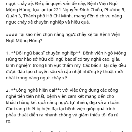
ngực chảy xệ. Để giải quyết vấn đề này, Bệnh Viện Ngô
Mộng Hùng, tọa lạc tại 221 Nguyễn Đình Chiểu, Phường 5,
Quận 3, Thành phố Hồ Chí Minh, mang đến dịch vụ nâng
ngực chảy xệ chuyên nghiệp và hiệu quả.
#### Tại sao nên chọn nâng ngực chảy xệ tại Bệnh Viện
Ngô Mộng Hùng?
1. **Đội ngũ bác sĩ chuyên nghiệp**: Bệnh viện Ngô Mộng
Hùng tự hào sở hữu đội ngũ bác sĩ có tay nghề cao, giàu
kinh nghiệm trong lĩnh vực thẩm mỹ. Các bác sĩ tại đây đều
được đào tạo chuyên sâu và cập nhật những kỹ thuật mới
nhất trong nâng ngực chảy xệ.
2. **Công nghệ hiện đại**: Với việc ứng dụng các công
nghệ tiên tiến nhất, bệnh viện cam kết mang đến cho
khách hàng kết quả nâng ngực tự nhiên, đẹp và an toàn.
Các trang thiết bị hiện đại tại bệnh viện giúp quá trình
phẫu thuật diễn ra nhanh chóng và giảm thiểu tối đa rủi
ro.