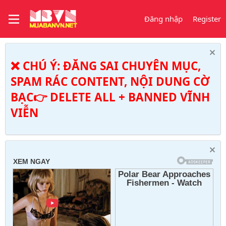
Đăng nhập
Register
❌ CHÚ Ý: ĐĂNG SAI CHUYÊN MỤC,
SPAM RÁC CONTENT, NỘI DUNG CỜ
BẠC👉 DELETE ALL + BANNED VĨNH
VIỄN