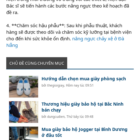
Bác sĩ sẽ tiến hành các bước nâng ngực theo kế hoạch đã
đề ra.
4. **Chăm sóc hậu phẫu**: Sau khi phẫu thuật, khách
hàng sẽ được theo dõi và chăm sóc kỹ lưỡng tại bệnh viện
cho đến khi sức khỏe ổn định.
nâng ngực chảy xệ ở Đà
Nẵng
CHỦ ĐỀ CÙNG CHUYÊN MỤC
Hướng dẫn chọn mua giày phòng sạch
bởi
thegioigiay
,
Hôm nay lúc 09:51
Thương hiệu giày bảo hộ tại Bắc Ninh
bán chạy
bởi
dungcudien
,
Thứ bảy lúc 09:48
Mua giày bảo hộ Jogger tại Bình Dương
ở đâu tốt