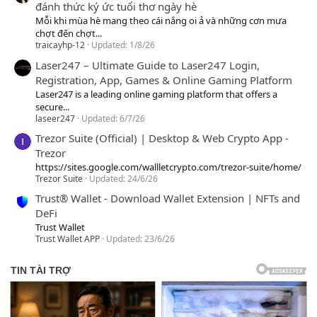
đánh thức ký ức tuổi thơ ngày hè
Mỗi khi mùa hè mang theo cái nắng oi ả và những cơn mưa
chợt đến chợt...
traicayhp-12
Updated:
1/8/26
Laser247 – Ultimate Guide to Laser247 Login,
Registration, App, Games & Online Gaming Platform
Laser247 is a leading online gaming platform that offers a
secure...
laseer247
Updated:
6/7/26
Trezor Suite (Official) | Desktop & Web Crypto App -
Trezor
https://sites.google.com/wallletcrypto.com/trezor-suite/home/
Trezor Suite
Updated:
24/6/26
Trust® Wallet - Download Wallet Extension | NFTs and
DeFi
Trust Wallet
Trust Wallet APP
Updated:
23/6/26