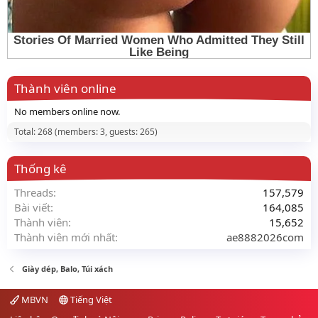
Thành viên online
No members online now.
Total: 268 (members: 3, guests: 265)
Thống kê
Threads
157,579
Bài viết
164,085
Thành viên
15,652
Thành viên mới nhất
ae8882026com
Giày dép, Balo, Túi xách
MBVN
Tiếng Việt