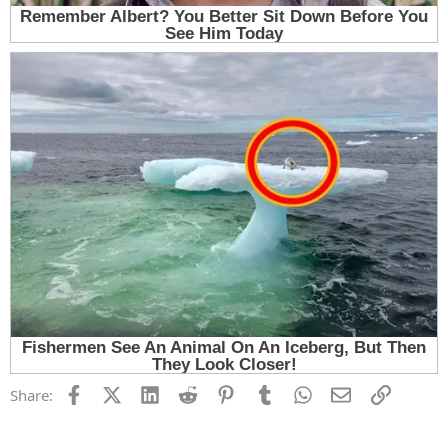
Facebook
X (Twitter)
LinkedIn
Reddit
Pinterest
Tumblr
WhatsApp
Email
Link
Share: