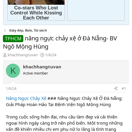
Giày dép, Balo, Túi xách
nâng ngực chảy xệ ở Đà Nẵng- BV
TPHCM
Ngô Mộng Hùng
T
N
khachhangtuvan
1/6/24
h
g
r
à
khachhangtuvan
K
e
y
Active member
a
g
d
ử
s
i
1/6/24
#1
t
a
Nâng Ngực Chảy Xệ
### Nâng Ngực Chảy Xệ Ở Đà Nẵng:
r
Giải Pháp Hoàn Hảo Tại Bệnh Viện Ngô Mộng Hùng
t
e
Trong cuộc sống hiện đại, nhu cầu làm đẹp và cải thiện
r
ngoại hình ngày càng trở nên phổ biến. Một trong những
vấn đề khiến nhiều chị em phụ nữ lo lắng là tình trạng