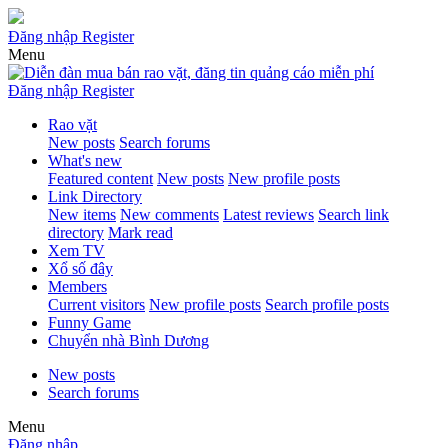
Đăng nhập
Register
Menu
Đăng nhập
Register
Rao vặt
New posts
Search forums
What's new
Featured content
New posts
New profile posts
Link Directory
New items
New comments
Latest reviews
Search link
directory
Mark read
Xem TV
Xổ số đây
Members
Current visitors
New profile posts
Search profile posts
Funny Game
Chuyển nhà Bình Dương
New posts
Search forums
Menu
Đăng nhập