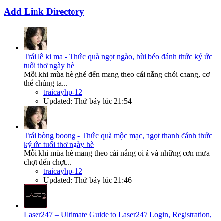
Add Link Directory
Trái lê ki ma - Thức quà ngọt ngào, bùi béo đánh thức ký ức
tuổi thơ ngày hè
Mỗi khi mùa hè ghé đến mang theo cái nắng chói chang, cơ
thể chúng ta...
traicayhp-12
Updated:
Thứ bảy lúc 21:54
Trái bòng boong - Thức quà mộc mạc, ngọt thanh đánh thức
ký ức tuổi thơ ngày hè
Mỗi khi mùa hè mang theo cái nắng oi ả và những cơn mưa
chợt đến chợt...
traicayhp-12
Updated:
Thứ bảy lúc 21:46
Laser247 – Ultimate Guide to Laser247 Login, Registration,