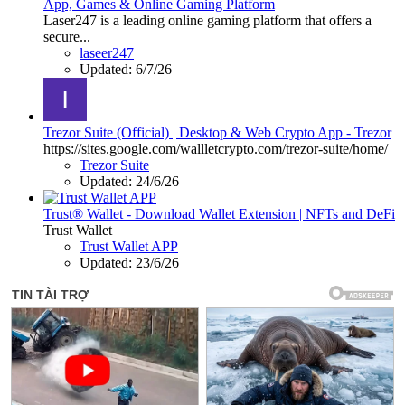
App, Games & Online Gaming Platform
Laser247 is a leading online gaming platform that offers a
secure...
laseer247
Updated:
6/7/26
Trezor Suite (Official) | Desktop & Web Crypto App - Trezor
https://sites.google.com/wallletcrypto.com/trezor-suite/home/
Trezor Suite
Updated:
24/6/26
Trust® Wallet - Download Wallet Extension | NFTs and DeFi
Trust Wallet
Trust Wallet APP
Updated:
23/6/26