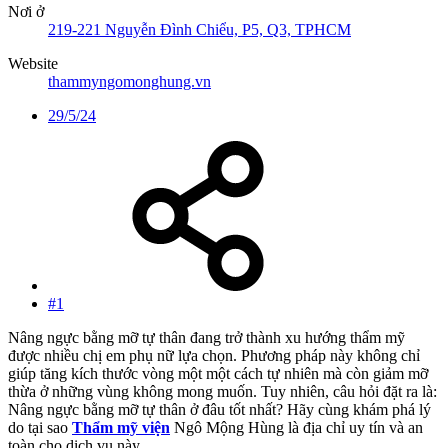
Nơi ở
219-221 Nguyễn Đình Chiểu, P5, Q3, TPHCM
Website
thammyngomonghung.vn
29/5/24
#1
Nâng ngực bằng mỡ tự thân đang trở thành xu hướng thẩm mỹ
được nhiều chị em phụ nữ lựa chọn. Phương pháp này không chỉ
giúp tăng kích thước vòng một một cách tự nhiên mà còn giảm mỡ
thừa ở những vùng không mong muốn. Tuy nhiên, câu hỏi đặt ra là:
Nâng ngực bằng mỡ tự thân ở đâu tốt nhất? Hãy cùng khám phá lý
do tại sao
Thẩm mỹ viện
Ngô Mộng Hùng là địa chỉ uy tín và an
toàn cho dịch vụ này.