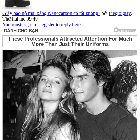
Giày bảo hộ mũi bằng Nanocarbon có tốt không?
bởi
thegioigiay
,
Thứ hai lúc 09:49
You must log in or register to reply here.