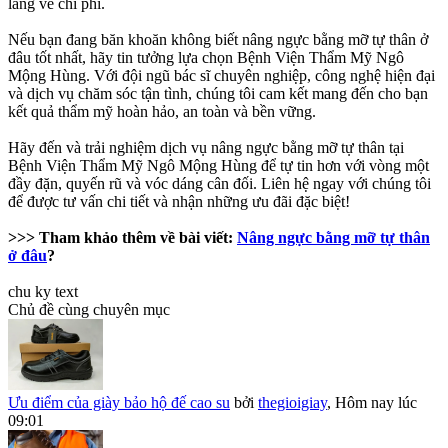
lắng về chi phí.
Nếu bạn đang băn khoăn không biết nâng ngực bằng mỡ tự thân ở
đâu tốt nhất, hãy tin tưởng lựa chọn Bệnh Viện Thẩm Mỹ Ngô
Mộng Hùng. Với đội ngũ bác sĩ chuyên nghiệp, công nghệ hiện đại
và dịch vụ chăm sóc tận tình, chúng tôi cam kết mang đến cho bạn
kết quả thẩm mỹ hoàn hảo, an toàn và bền vững.
Hãy đến và trải nghiệm dịch vụ nâng ngực bằng mỡ tự thân tại
Bệnh Viện Thẩm Mỹ Ngô Mộng Hùng để tự tin hơn với vòng một
đầy đặn, quyến rũ và vóc dáng cân đối. Liên hệ ngay với chúng tôi
để được tư vấn chi tiết và nhận những ưu đãi đặc biệt!
>>> Tham khảo thêm về bài viết:
Nâng ngực bằng mỡ tự thân
ở đâu
?
chu ky text
Chủ đề cùng chuyên mục
Ưu điểm của giày bảo hộ đế cao su
bởi
thegioigiay
,
Hôm nay lúc
09:01