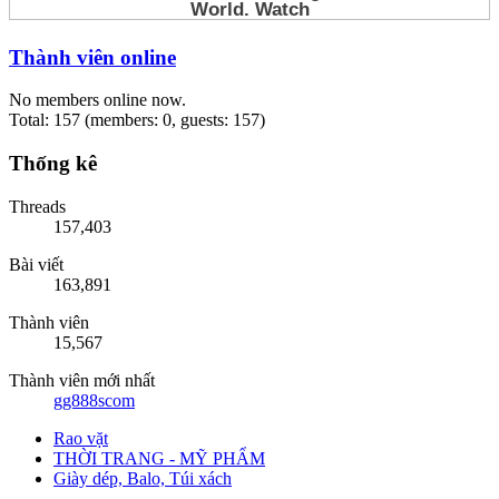
Thành viên online
No members online now.
Total: 157 (members: 0, guests: 157)
Thống kê
Threads
157,403
Bài viết
163,891
Thành viên
15,567
Thành viên mới nhất
gg888scom
Rao vặt
THỜI TRANG - MỸ PHẨM
Giày dép, Balo, Túi xách