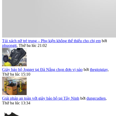
Túi xách nữ trẻ trung – Phụ kiện không thể thiếu cho chị em
bởi
phuongtt
,
Thứ ba lúc 21:02
Giày bảo hộ Jogger tại Đà Nẵng chọn đơn vị nào
bởi
thegioigiay
,
Thứ ba lúc 15:10
Giải pháp an toàn với giày bảo hộ tại Tây Ninh
bởi
dungcudien
,
Thứ ba lúc 13:34