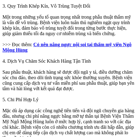
3. Quy Trình Khép Kín, Vô Trùng Tuyệt Đối
Một trong những yếu tố quan trọng nhất trong phẫu thuật thẩm mỹ
là vấn đề vô trùng. Bệnh viện luôn tuân thủ nghiêm ngặt quy trình
khép kín, đảm bảo vô trùng tuyệt đối trong từng bước thực hiện,
giúp giảm thiểu tối đa nguy cơ nhiễm trùng và biến chứng.
>>> Đọc thêm:
Có nên nâng ngực nội soi tại thẩm mỹ viện Ngô
Mộng Hùng
4. Dịch Vụ Chăm Sóc Khách Hàng Tận Tình
Sau phẫu thuật, khách hàng sẽ được đội ngũ y tá, điều dưỡng chăm
sóc chu đáo, theo dõi tình trạng sức khỏe thường xuyên. Bệnh viện
cũng cung cấp dịch vụ tư vấn miễn phí sau phẫu thuật, giúp bạn yên
tâm và hài lòng với kết quả đạt được.
5. Chi Phí Hợp Lý
Mặc dù áp dụng các công nghệ tiên tiến và đội ngũ chuyên gia hàng
đầu, nhưng chi phí nâng ngực bằng mỡ tự thân tại Bệnh Viện Thẩm
Mỹ Ngô Mộng Hùng luôn ở mức hợp lý, cạnh tranh so với các địa
chỉ khác. Bệnh viện còn có nhiều chương trình ưu đãi hấp dẫn, giúp
chị em dễ dàng tiếp cận dịch vụ chất lượng cao mà không phải lo