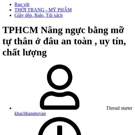
Rao vặt
THỜI TRANG - MỸ PHẨM
Giày dép, Balo, Túi xách
TPHCM
Nâng ngực bằng mỡ
tự thân ở đâu an toàn , uy tín,
chất lượng
Thread starter
khachhangtuvan