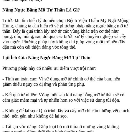
Nâng Ngực Bằng Mỡ Tự Thân Là Gì?
Trước khi tìm hiểu lý do nên chọn Bệnh Viện Thẩm Mỹ Ngô Mộng
Hùng, chúng ta cần hiểu rõ về phương pháp nâng ngực bằng mỡ tự
thân. Đây là quá trình lấy mỡ từ các vùng khác trên cơ thể như
bụng, đùi, mông, sau đó qua các bước xử lý chuyên nghiệp và cấy
vào ngực. Phương pháp này không chỉ giúp vòng một trở nên đầy
đặn mà còn cải thiện dáng vóc tổng thể.
Lợi Ích Của Nâng Ngực Bằng Mỡ Tự Thân
Phương pháp này có nhiều ưu điểm vượt trội như:
- Tính an toàn cao: Vì sử dụng mỡ từ chính cơ thể của bạn, nên
giảm thiểu nguy cơ dị ứng và phản ứng phụ.
- Kết quả tự nhiên: Vòng một sau khi nâng bằng mỡ tự thân sẽ có
cảm giác mềm mại và tự nhiên hơn so với việc sử dụng túi độn.
- Không để lại sẹo: Quá trình lấy và cấy mỡ chỉ cần những vết chích
nhỏ, nên gần như không để lại sẹo.
- Tái tạo vóc dáng: Giúp loại bỏ mỡ thừa ở những vùng không
mong muốn, đồng thời tăng kích thước vòng một.