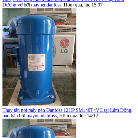
Dương vớ
bởi
maynendanfoss
,
Hôm qua, lúc 15:07
Thay tận nơi máy nén Danfoss 12HP SM148T4VC tại Lâm Đồng,
bảo hàn
bởi
maynendanfoss
,
Hôm qua, lúc 14:12