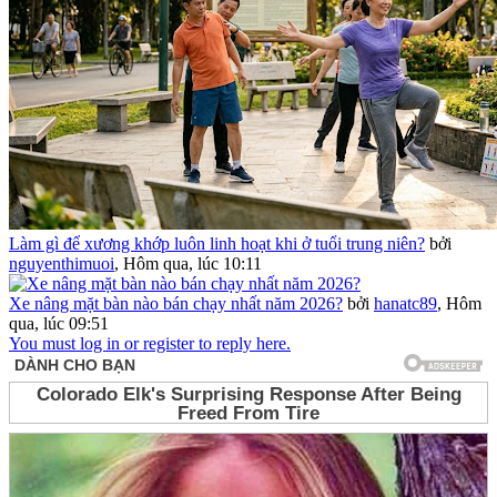
Làm gì để xương khớp luôn linh hoạt khi ở tuổi trung niên?
bởi
nguyenthimuoi
,
Hôm qua, lúc 10:11
Xe nâng mặt bàn nào bán chạy nhất năm 2026?
bởi
hanatc89
,
Hôm
qua, lúc 09:51
You must log in or register to reply here.