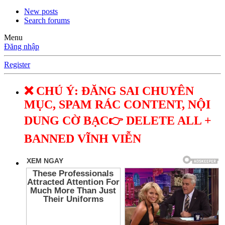
New posts
Search forums
Menu
Đăng nhập
Register
❌ CHÚ Ý: ĐĂNG SAI CHUYÊN
MỤC, SPAM RÁC CONTENT, NỘI
DUNG CỜ BẠC👉 DELETE ALL +
BANNED VĨNH VIỄN