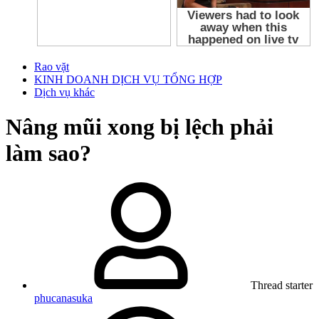
Rao vặt
KINH DOANH DỊCH VỤ TỔNG HỢP
Dịch vụ khác
Nâng mũi xong bị lệch phải
làm sao?
Thread starter
phucanasuka