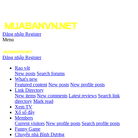
Đăng nhập
Register
Menu
Đăng nhập
Register
Rao vặt
New posts
Search forums
What's new
Featured content
New posts
New profile posts
Link Directory
New items
New comments
Latest reviews
Search link
directory
Mark read
Xem TV
Xổ số đây
Members
Current visitors
New profile posts
Search profile posts
Funny Game
Chuyển nhà Bình Dương