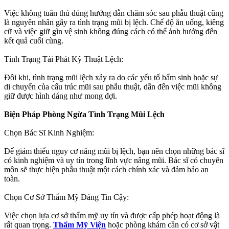
Việc không tuân thủ đúng hướng dẫn chăm sóc sau phẫu thuật cũng
là nguyên nhân gây ra tình trạng mũi bị lệch. Chế độ ăn uống, kiêng
cữ và việc giữ gìn vệ sinh không đúng cách có thể ảnh hưởng đến
kết quả cuối cùng.
Tình Trạng Tái Phát Kỹ Thuật Lệch:
Đôi khi, tình trạng mũi lệch xảy ra do các yếu tố bẩm sinh hoặc sự
di chuyển của cấu trúc mũi sau phẫu thuật, dẫn đến việc mũi không
giữ được hình dáng như mong đợi.
Biện Pháp Phòng Ngừa Tình Trạng Mũi Lệch
Chọn Bác Sĩ Kinh Nghiệm:
Để giảm thiểu nguy cơ nâng mũi bị lệch, bạn nên chọn những bác sĩ
có kinh nghiệm và uy tín trong lĩnh vực nâng mũi. Bác sĩ có chuyên
môn sẽ thực hiện phẫu thuật một cách chính xác và đảm bảo an
toàn.
Chọn Cơ Sở Thẩm Mỹ Đáng Tin Cậy:
Việc chọn lựa cơ sở thẩm mỹ uy tín và được cấp phép hoạt động là
rất quan trọng.
Thẩm Mỹ Viện
hoặc phòng khám cần có cơ sở vật