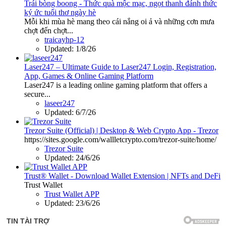
Trái bòng boong - Thức quà mộc mạc, ngọt thanh đánh thức
ký ức tuổi thơ ngày hè
Mỗi khi mùa hè mang theo cái nắng oi ả và những cơn mưa
chợt đến chợt...
traicayhp-12
Updated:
1/8/26
Laser247 – Ultimate Guide to Laser247 Login, Registration,
App, Games & Online Gaming Platform
Laser247 is a leading online gaming platform that offers a
secure...
laseer247
Updated:
6/7/26
Trezor Suite (Official) | Desktop & Web Crypto App - Trezor
https://sites.google.com/wallletcrypto.com/trezor-suite/home/
Trezor Suite
Updated:
24/6/26
Trust® Wallet - Download Wallet Extension | NFTs and DeFi
Trust Wallet
Trust Wallet APP
Updated:
23/6/26