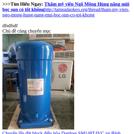
>>>Tìm Hiểu Ngay:
Thẩm mỹ viện Ngô Mộng Hùng nâng mũi
bọc sụn có tốt không
http://tamsudaokeo.org/thread/tham-my-vien-
ngo-mong-hung-nang-mui-boc-sun-co-tot-khong
dfsdfsdf
Chủ đề cùng chuyên mục
Chuyên lắp đặt block điều hòa Danfoss SM148T4VC tại Bình