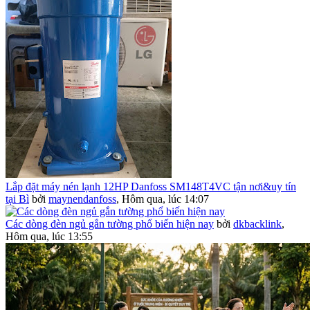
Lắp đặt máy nén lạnh 12HP Danfoss SM148T4VC tận nơi&uy tín
tại Bì
bởi
maynendanfoss
,
Hôm qua, lúc 14:07
Các dòng đèn ngủ gắn tường phổ biến hiện nay
bởi
dkbacklink
,
Hôm qua, lúc 13:55