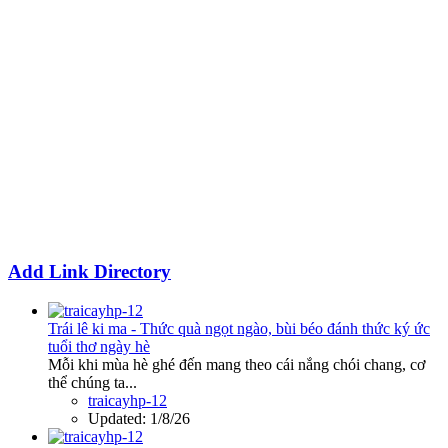
Add Link Directory
Trái lê ki ma - Thức quà ngọt ngào, bùi béo đánh thức ký ức
tuổi thơ ngày hè
Mỗi khi mùa hè ghé đến mang theo cái nắng chói chang, cơ
thể chúng ta...
traicayhp-12
Updated:
1/8/26