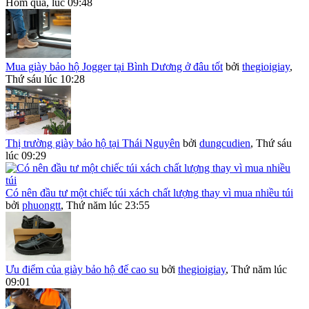
Hôm qua, lúc 09:48
Mua giày bảo hộ Jogger tại Bình Dương ở đâu tốt
bởi
thegioigiay
,
Thứ sáu lúc 10:28
Thị trường giày bảo hộ tại Thái Nguyên
bởi
dungcudien
,
Thứ sáu
lúc 09:29
Có nên đầu tư một chiếc túi xách chất lượng thay vì mua nhiều túi
bởi
phuongtt
,
Thứ năm lúc 23:55
Ưu điểm của giày bảo hộ đế cao su
bởi
thegioigiay
,
Thứ năm lúc
09:01