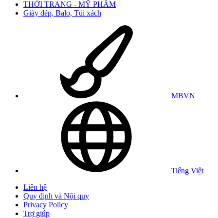
THỜI TRANG - MỸ PHẨM
Giày dép, Balo, Túi xách
MBVN
Tiếng Việt
Liên hệ
Quy định và Nội quy
Privacy Policy
Trợ giúp