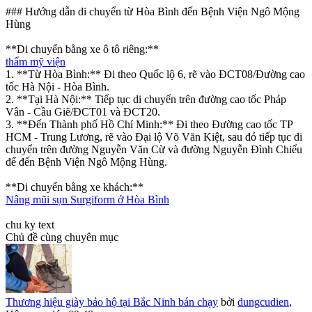
### Hướng dẫn di chuyển từ Hòa Bình đến Bệnh Viện Ngô Mộng
Hùng
**Di chuyển bằng xe ô tô riêng:**
thẩm mỹ viện
1. **Từ Hòa Bình:** Đi theo Quốc lộ 6, rẽ vào ĐCT08/Đường cao
tốc Hà Nội - Hòa Bình.
2. **Tại Hà Nội:** Tiếp tục di chuyển trên đường cao tốc Pháp
Vân - Cầu Giẽ/ĐCT01 và ĐCT20.
3. **Đến Thành phố Hồ Chí Minh:** Đi theo Đường cao tốc TP
HCM - Trung Lương, rẽ vào Đại lộ Võ Văn Kiệt, sau đó tiếp tục di
chuyển trên đường Nguyễn Văn Cừ và đường Nguyễn Đình Chiểu
để đến Bệnh Viện Ngô Mộng Hùng.
**Di chuyển bằng xe khách:**
Nâng mũi sụn Surgiform ở Hòa Bình
chu ky text
Chủ đề cùng chuyên mục
Thương hiệu giày bảo hộ tại Bắc Ninh bán chạy
bởi
dungcudien
,