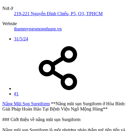
Nơi ở
219-221 Nguyễn Đình Chiểu, P5, Q3, TPHCM
Website
thammyngomonghung.vn
31/5/24
#1
Nâng Mũi Sụn Surgiform
**Nâng mũi sụn Surgiform ở Hòa Bình:
Giải Pháp Hoàn Hảo Tại Bệnh Viện Ngô Mộng Hùng**
### Giới thiệu về nâng mũi sụn Surgiform
Nâng mũi sụn Surgiform là một phương pháp thẩm mỹ tiên tiến và