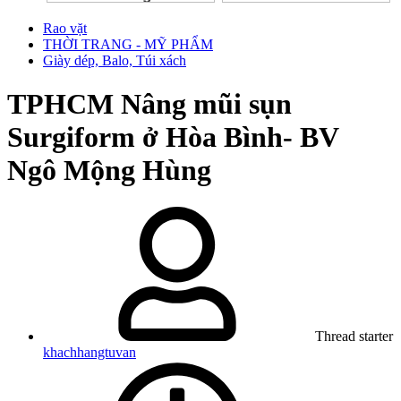
Rao vặt
THỜI TRANG - MỸ PHẨM
Giày dép, Balo, Túi xách
TPHCM
Nâng mũi sụn
Surgiform ở Hòa Bình- BV
Ngô Mộng Hùng
Thread starter
khachhangtuvan