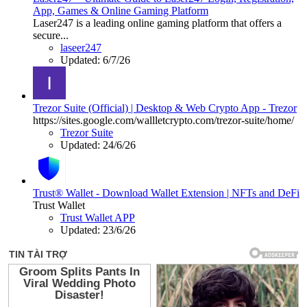
App, Games & Online Gaming Platform
Laser247 is a leading online gaming platform that offers a
secure...
laseer247
Updated:
6/7/26
Trezor Suite (Official) | Desktop & Web Crypto App - Trezor
https://sites.google.com/wallletcrypto.com/trezor-suite/home/
Trezor Suite
Updated:
24/6/26
Trust® Wallet - Download Wallet Extension | NFTs and DeFi
Trust Wallet
Trust Wallet APP
Updated:
23/6/26