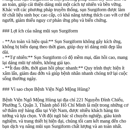
an toàn, giúp cải thiện dáng mũi một cách tự nhiên và bền vững.
Khác với các phương pháp truyền thống, sụn Surgiform được làm
từ chất liệu sinh học cao cấp, có khả năng tương thích cao với cơ thể
người, giảm thiểu nguy cơ phản ứng phụ và biến chứng.
### Lợi ích của nâng mũi sụn Surgiform
- **An toàn và hiệu quả:** Sụn Surgiform không gây kích ứng,
không bị biến dạng theo thời gian, giúp duy trì dáng mũi đẹp lâu
dài.
- **Tự nhiên:** Sụn Surgiform có độ mềm mại, đàn hồi cao, mang
lại dáng mũi tự nhiên, không giả tạo.
- **Ít đau đớn, thời gian hồi phục nhanh:** Quy trình thực hiện ít
xâm lấn, giảm đau đớn và giúp bệnh nhân nhanh chóng trở lại cuộc
sống thường ngày.
### Vì sao chọn Bệnh Viện Ngô Mộng Hùng?
Bệnh Viện Ngô Mộng Hùng tại địa chỉ 221 Nguyễn Đình Chiểu,
Phường 5, Quận 3, Thành phố Hồ Chí Minh là một trong những cơ
sở thẩm mỹ hàng đầu tại Việt Nam, được nhiều khách hàng tin
tưởng và lựa chọn. Với đội ngũ bác sĩ chuyên nghiệp, giàu kinh
nghiệm, và trang thiết bị hiện đại, chúng tôi cam kết mang đến cho
bạn dịch vụ nâng mũi sụn Surgiform chất lượng và an toàn nhất.