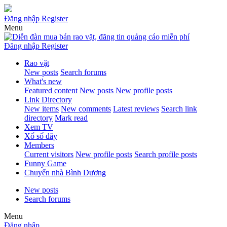
Đăng nhập
Register
Menu
Đăng nhập
Register
Rao vặt
New posts
Search forums
What's new
Featured content
New posts
New profile posts
Link Directory
New items
New comments
Latest reviews
Search link
directory
Mark read
Xem TV
Xổ số đây
Members
Current visitors
New profile posts
Search profile posts
Funny Game
Chuyển nhà Bình Dương
New posts
Search forums
Menu
Đăng nhập