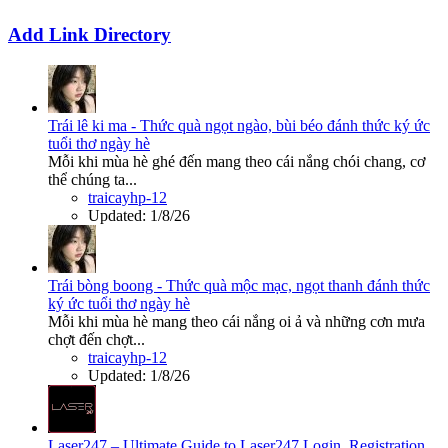
Add Link Directory
Trái lê ki ma - Thức quà ngọt ngào, bùi béo đánh thức ký ức
tuổi thơ ngày hè
Mỗi khi mùa hè ghé đến mang theo cái nắng chói chang, cơ
thể chúng ta...
traicayhp-12
Updated:
1/8/26
Trái bòng boong - Thức quà mộc mạc, ngọt thanh đánh thức
ký ức tuổi thơ ngày hè
Mỗi khi mùa hè mang theo cái nắng oi ả và những cơn mưa
chợt đến chợt...
traicayhp-12
Updated:
1/8/26
Laser247 – Ultimate Guide to Laser247 Login, Registration,