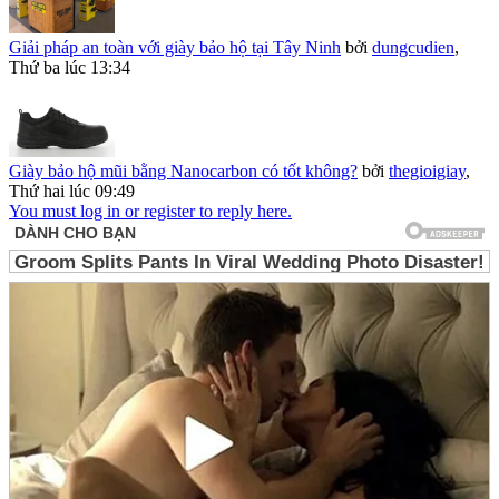
Giải pháp an toàn với giày bảo hộ tại Tây Ninh
bởi
dungcudien
,
Thứ ba lúc 13:34
Giày bảo hộ mũi bằng Nanocarbon có tốt không?
bởi
thegioigiay
,
Thứ hai lúc 09:49
You must log in or register to reply here.