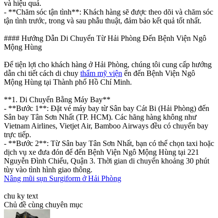
và hiệu quả.
- **Chăm sóc tận tình**: Khách hàng sẽ được theo dõi và chăm sóc
tận tình trước, trong và sau phẫu thuật, đảm bảo kết quả tốt nhất.
#### Hướng Dẫn Di Chuyển Từ Hải Phòng Đến Bệnh Viện Ngô
Mộng Hùng
Để tiện lợi cho khách hàng ở Hải Phòng, chúng tôi cung cấp hướng
dẫn chi tiết cách di chuy
thẩm mỹ viện
ển đến Bệnh Viện Ngô
Mộng Hùng tại Thành phố Hồ Chí Minh.
**1. Di Chuyển Bằng Máy Bay**
- **Bước 1**: Đặt vé máy bay từ Sân bay Cát Bi (Hải Phòng) đến
Sân bay Tân Sơn Nhất (TP. HCM). Các hãng hàng không như
Vietnam Airlines, Vietjet Air, Bamboo Airways đều có chuyến bay
trực tiếp.
- **Bước 2**: Từ Sân bay Tân Sơn Nhất, bạn có thể chọn taxi hoặc
dịch vụ xe đưa đón để đến Bệnh Viện Ngô Mộng Hùng tại 221
Nguyễn Đình Chiểu, Quận 3. Thời gian di chuyển khoảng 30 phút
tùy vào tình hình giao thông.
Nâng mũi sụn Surgiform ở Hải Phòng
chu ky text
Chủ đề cùng chuyên mục