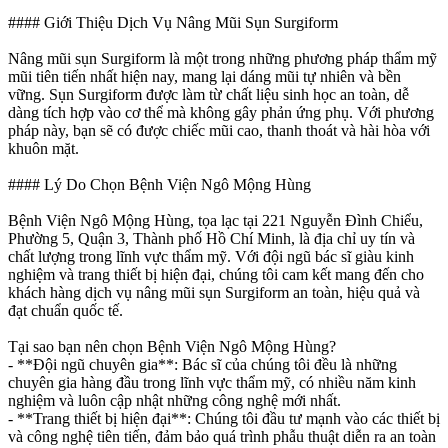
#### Giới Thiệu Dịch Vụ Nâng Mũi Sụn Surgiform
Nâng mũi sụn Surgiform là một trong những phương pháp thẩm mỹ
mũi tiên tiến nhất hiện nay, mang lại dáng mũi tự nhiên và bền
vững. Sụn Surgiform được làm từ chất liệu sinh học an toàn, dễ
dàng tích hợp vào cơ thể mà không gây phản ứng phụ. Với phương
pháp này, bạn sẽ có được chiếc mũi cao, thanh thoát và hài hòa với
khuôn mặt.
#### Lý Do Chọn Bệnh Viện Ngô Mộng Hùng
Bệnh Viện Ngô Mộng Hùng, tọa lạc tại 221 Nguyễn Đình Chiểu,
Phường 5, Quận 3, Thành phố Hồ Chí Minh, là địa chỉ uy tín và
chất lượng trong lĩnh vực thẩm mỹ. Với đội ngũ bác sĩ giàu kinh
nghiệm và trang thiết bị hiện đại, chúng tôi cam kết mang đến cho
khách hàng dịch vụ nâng mũi sụn Surgiform an toàn, hiệu quả và
đạt chuẩn quốc tế.
Tại sao bạn nên chọn Bệnh Viện Ngô Mộng Hùng?
- **Đội ngũ chuyên gia**: Bác sĩ của chúng tôi đều là những
chuyên gia hàng đầu trong lĩnh vực thẩm mỹ, có nhiều năm kinh
nghiệm và luôn cập nhật những công nghệ mới nhất.
- **Trang thiết bị hiện đại**: Chúng tôi đầu tư mạnh vào các thiết bị
và công nghệ tiên tiến, đảm bảo quá trình phẫu thuật diễn ra an toàn