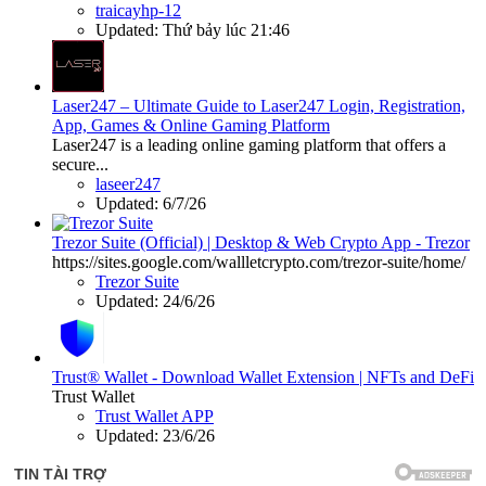
traicayhp-12
Updated:
Thứ bảy lúc 21:46
Laser247 – Ultimate Guide to Laser247 Login, Registration,
App, Games & Online Gaming Platform
Laser247 is a leading online gaming platform that offers a
secure...
laseer247
Updated:
6/7/26
Trezor Suite (Official) | Desktop & Web Crypto App - Trezor
https://sites.google.com/wallletcrypto.com/trezor-suite/home/
Trezor Suite
Updated:
24/6/26
Trust® Wallet - Download Wallet Extension | NFTs and DeFi
Trust Wallet
Trust Wallet APP
Updated:
23/6/26