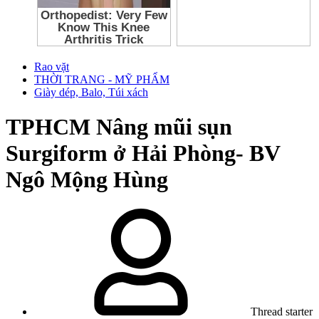
Rao vặt
THỜI TRANG - MỸ PHẨM
Giày dép, Balo, Túi xách
TPHCM
Nâng mũi sụn
Surgiform ở Hải Phòng- BV
Ngô Mộng Hùng
Thread starter