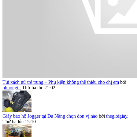
Túi xách nữ trẻ trung – Phụ kiện không thể thiếu cho chị em
bởi
phuongtt
,
Thứ ba lúc 21:02
Giày bảo hộ Jogger tại Đà Nẵng chọn đơn vị nào
bởi
thegioigiay
,
Thứ ba lúc 15:10