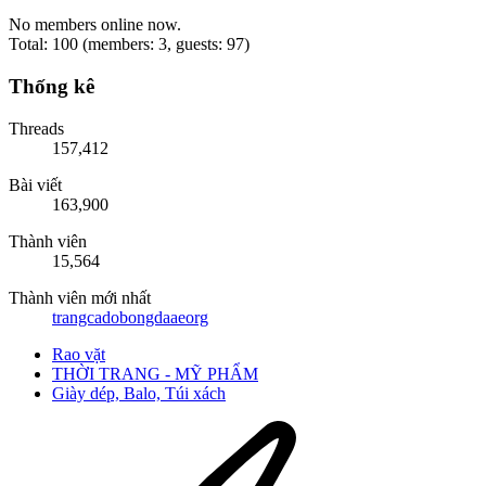
No members online now.
Total: 100 (members: 3, guests: 97)
Thống kê
Threads
157,412
Bài viết
163,900
Thành viên
15,564
Thành viên mới nhất
trangcadobongdaaeorg
Rao vặt
THỜI TRANG - MỸ PHẨM
Giày dép, Balo, Túi xách