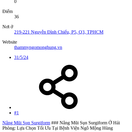
0
Điểm
36
Nơi ở
219-221 Nguyễn Đình Chiểu, P5, Q3, TPHCM
Website
thammyngomonghung.vn
31/5/24
#1
Nâng Mũi Sụn Surgiform
### Nâng Mũi Sụn Surgiform Ở Hải
Phòng: Lựa Chọn Tối Ưu Tại Bệnh Viện Ngô Mộng Hùng