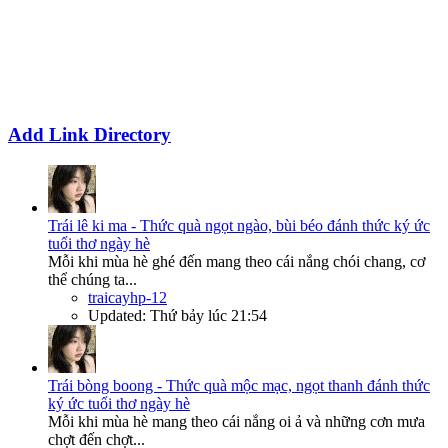
Add Link Directory
Trái lê ki ma - Thức quà ngọt ngào, bùi béo đánh thức ký ức
tuổi thơ ngày hè
Mỗi khi mùa hè ghé đến mang theo cái nắng chói chang, cơ
thể chúng ta...
traicayhp-12
Updated:
Thứ bảy lúc 21:54
Trái bòng boong - Thức quà mộc mạc, ngọt thanh đánh thức
ký ức tuổi thơ ngày hè
Mỗi khi mùa hè mang theo cái nắng oi ả và những cơn mưa
chợt đến chợt...