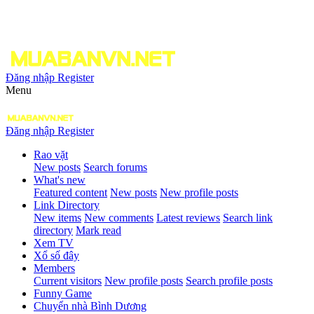
Đăng nhập
Register
Menu
Đăng nhập
Register
Rao vặt
New posts
Search forums
What's new
Featured content
New posts
New profile posts
Link Directory
New items
New comments
Latest reviews
Search link
directory
Mark read
Xem TV
Xổ số đây
Members
Current visitors
New profile posts
Search profile posts
Funny Game
Chuyển nhà Bình Dương