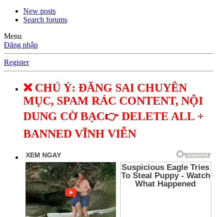
New posts
Search forums
Menu
Đăng nhập
Register
❌ CHÚ Ý: ĐĂNG SAI CHUYÊN
MỤC, SPAM RÁC CONTENT, NỘI
DUNG CỜ BẠC👉 DELETE ALL +
BANNED VĨNH VIỄN