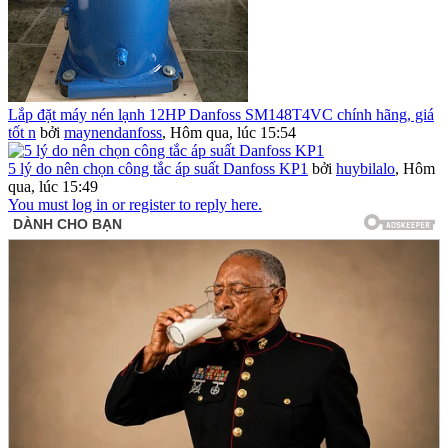
Lắp đặt máy nén lạnh 12HP Danfoss SM148T4VC chính hãng, giá
tốt n
bởi
maynendanfoss
,
Hôm qua, lúc 15:54
5 lý do nên chọn công tắc áp suất Danfoss KP1
bởi
huybilalo
,
Hôm
qua, lúc 15:49
You must log in or register to reply here.