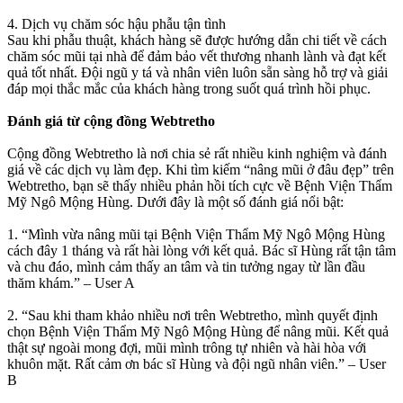
4. Dịch vụ chăm sóc hậu phẫu tận tình
Sau khi phẫu thuật, khách hàng sẽ được hướng dẫn chi tiết về cách
chăm sóc mũi tại nhà để đảm bảo vết thương nhanh lành và đạt kết
quả tốt nhất. Đội ngũ y tá và nhân viên luôn sẵn sàng hỗ trợ và giải
đáp mọi thắc mắc của khách hàng trong suốt quá trình hồi phục.
Đánh giá từ cộng đồng Webtretho
Cộng đồng Webtretho là nơi chia sẻ rất nhiều kinh nghiệm và đánh
giá về các dịch vụ làm đẹp. Khi tìm kiếm “nâng mũi ở đâu đẹp” trên
Webtretho, bạn sẽ thấy nhiều phản hồi tích cực về Bệnh Viện Thẩm
Mỹ Ngô Mộng Hùng. Dưới đây là một số đánh giá nổi bật:
1. “Mình vừa nâng mũi tại Bệnh Viện Thẩm Mỹ Ngô Mộng Hùng
cách đây 1 tháng và rất hài lòng với kết quả. Bác sĩ Hùng rất tận tâm
và chu đáo, mình cảm thấy an tâm và tin tưởng ngay từ lần đầu
thăm khám.” – User A
2. “Sau khi tham khảo nhiều nơi trên Webtretho, mình quyết định
chọn Bệnh Viện Thẩm Mỹ Ngô Mộng Hùng để nâng mũi. Kết quả
thật sự ngoài mong đợi, mũi mình trông tự nhiên và hài hòa với
khuôn mặt. Rất cảm ơn bác sĩ Hùng và đội ngũ nhân viên.” – User
B