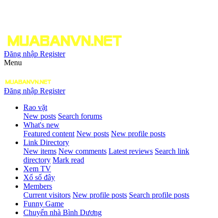
Đăng nhập
Register
Menu
Đăng nhập
Register
Rao vặt
New posts
Search forums
What's new
Featured content
New posts
New profile posts
Link Directory
New items
New comments
Latest reviews
Search link
directory
Mark read
Xem TV
Xổ số đây
Members
Current visitors
New profile posts
Search profile posts
Funny Game
Chuyển nhà Bình Dương