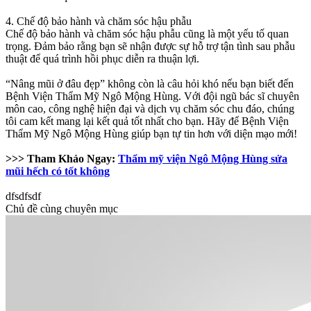
4. Chế độ bảo hành và chăm sóc hậu phẫu
Chế độ bảo hành và chăm sóc hậu phẫu cũng là một yếu tố quan
trọng. Đảm bảo rằng bạn sẽ nhận được sự hỗ trợ tận tình sau phẫu
thuật để quá trình hồi phục diễn ra thuận lợi.
“Nâng mũi ở đâu đẹp” không còn là câu hỏi khó nếu bạn biết đến
Bệnh Viện Thẩm Mỹ Ngô Mộng Hùng. Với đội ngũ bác sĩ chuyên
môn cao, công nghệ hiện đại và dịch vụ chăm sóc chu đáo, chúng
tôi cam kết mang lại kết quả tốt nhất cho bạn. Hãy để Bệnh Viện
Thẩm Mỹ Ngô Mộng Hùng giúp bạn tự tin hơn với diện mạo mới!
>>> Tham Khảo Ngay:
Thẩm mỹ viện Ngô Mộng Hùng sửa
mũi hếch có tốt không
dfsdfsdf
Chủ đề cùng chuyên mục