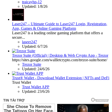
traicayhp-12
Updated:
1/8/26
Laser247 – Ultimate Guide to Laser247 Login, Registration,
App, Games & Online Gaming Platform
Laser247 is a leading online gaming platform that offers a
secure...
laseer247
Updated:
6/7/26
Trezor Suite (Official) | Desktop & Web Crypto App - Trezor
https://sites.google.com/wallletcrypto.com/trezor-suite/home/
Trezor Suite
Updated:
24/6/26
Trust® Wallet - Download Wallet Extension | NFTs and DeFi
Trust Wallet
Trust Wallet APP
Updated:
23/6/26