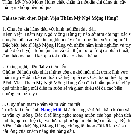
Thẩm Mỹ Ngô Mộng Hùng chắc chắn là một địa chỉ đáng tin cậy
mà bạn không nên bỏ qua.
Tại sao nên chọn Bệnh Viện Thẩm Mỹ Ngô Mộng Hùng?
1. Chuyên gia hàng đầu với kinh nghiệm dày dặn
Bệnh Viện Thẩm Mỹ Ngô Mộng Hùng tự hào sở hữu đội ngũ bác sĩ
chuyên môn cao và kinh nghiệm dày dặn trong lĩnh vực nâng mũi.
Đặc biệt, bác sĩ Ngô Mộng Hùng với nhiều năm kinh nghiệm và tay
nghề điêu luyện, luôn tận tâm và cẩn thận trong từng ca phẫu thuật,
đảm bảo mang lại kết quả tốt nhất cho khách hàng.
2. Công nghệ hiện đại và tiên tiến
Chúng tôi luôn cập nhật những công nghệ mới nhất trong lĩnh vực
thẩm mỹ để đảm bảo an toàn và hiệu quả cao. Các trang thiết bị tại
Bệnh Viện Thẩm Mỹ Ngô Mộng Hùng đều đạt chuẩn quốc tế, giúp
quá trình nâng mũi diễn ra suôn sẻ và giảm thiểu tối đa các biến
chứng có thể xảy ra.
3. Quy trình thăm khám và tư vấn chi tiết
Trước khi tiến hành
Nâng Mũi
, khách hàng sẽ được thăm khám và
tư vấn kỹ lưỡng. Bác sĩ sẽ lắng nghe mong muốn của bạn, phân tích
tình trạng mũi hiện tại và đưa ra phương án phù hợp nhất. Tại Bệnh
Viện Thẩm Mỹ Ngô Mộng Hùng, chúng tôi luôn đặt lợi ích và sự
hài lòng của khách hàng lên hàng đầu.