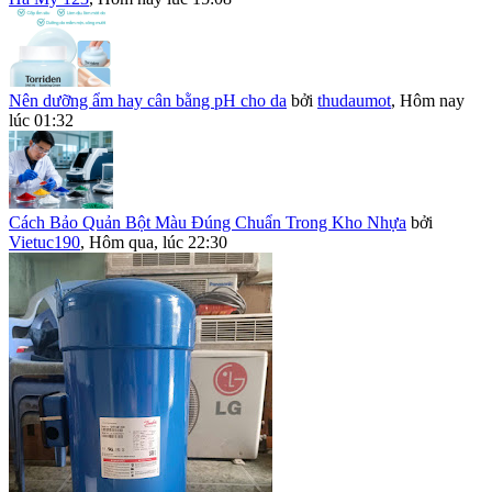
Nên dưỡng ẩm hay cân bằng pH cho da
bởi
thudaumot
,
Hôm nay
lúc 01:32
Cách Bảo Quản Bột Màu Đúng Chuẩn Trong Kho Nhựa
bởi
Vietuc190
,
Hôm qua, lúc 22:30