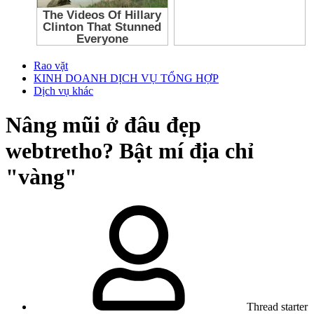
Rao vặt
KINH DOANH DỊCH VỤ TỔNG HỢP
Dịch vụ khác
Nâng mũi ở đâu đẹp
webtretho? Bật mí địa chỉ
"vàng"
Thread starter