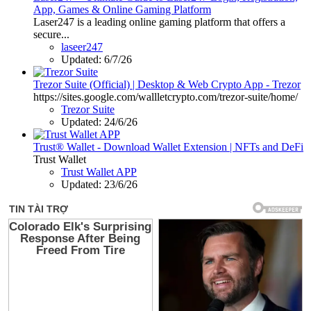
App, Games & Online Gaming Platform
Laser247 is a leading online gaming platform that offers a
secure...
laseer247
Updated:
6/7/26
Trezor Suite (Official) | Desktop & Web Crypto App - Trezor
https://sites.google.com/wallletcrypto.com/trezor-suite/home/
Trezor Suite
Updated:
24/6/26
Trust® Wallet - Download Wallet Extension | NFTs and DeFi
Trust Wallet
Trust Wallet APP
Updated:
23/6/26