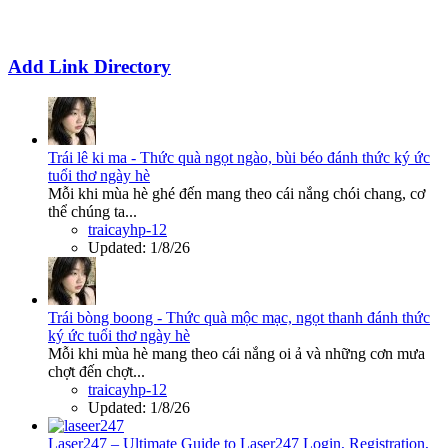
Add Link Directory
Trái lê ki ma - Thức quà ngọt ngào, bùi béo đánh thức ký ức
tuổi thơ ngày hè
Mỗi khi mùa hè ghé đến mang theo cái nắng chói chang, cơ
thể chúng ta...
traicayhp-12
Updated:
1/8/26
Trái bòng boong - Thức quà mộc mạc, ngọt thanh đánh thức
ký ức tuổi thơ ngày hè
Mỗi khi mùa hè mang theo cái nắng oi ả và những cơn mưa
chợt đến chợt...
traicayhp-12
Updated:
1/8/26
Laser247 – Ultimate Guide to Laser247 Login, Registration,