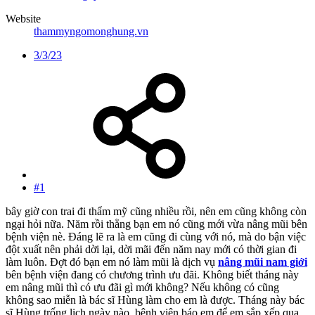
Website
thammyngomonghung.vn
3/3/23
#1
bây giờ con trai đi thẩm mỹ cũng nhiều rồi, nên em cũng không còn
ngại hỏi nữa. Năm rồi thằng bạn em nó cũng mới vừa nâng mũi bên
bệnh viện nè. Đáng lẽ ra là em cũng đi cùng với nó, mà do bận việc
đột xuất nên phải dời lại, dời mãi đến năm nay mới có thời gian đi
làm luôn. Đợt đó bạn em nó làm mũi là dịch vụ
nâng mũi nam giới
bên bệnh viện đang có chương trình ưu đãi. Không biết tháng này
em nâng mũi thì có ưu đãi gì mới không? Nếu không có cũng
không sao miễn là bác sĩ Hùng làm cho em là được. Tháng này bác
sĩ Hùng trống lịch ngày nào, bệnh viện báo em để em sắp xếp qua