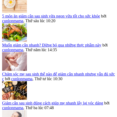
5 món ăn giảm cân sau sinh vừa ngon vừa tốt cho sức khỏe
bởi
cunlonmama
,
Thứ sáu lúc 10:20
Muốn giảm cân nhanh? Đừng bỏ qua những thực phẩm này
bởi
cunlonmama
,
Thứ năm lúc 14:35
Chăm sóc mẹ sau sinh thế nào để giảm cân nhanh nhưng vẫn đủ sức
c
bởi
cunlonmama
,
Thứ tư lúc 10:30
Giảm cân sau sinh đúng cách giúp mẹ nhanh lấy lại vóc dáng
bởi
cunlonmama
,
Thứ ba lúc 07:48