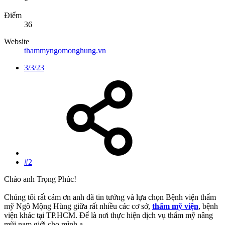
Điểm
36
Website
thammyngomonghung.vn
3/3/23
#2
Chào anh Trọng Phúc!
Chúng tôi rất cảm ơn anh đã tin tưởng và lựa chọn Bệnh viện thẩm
mỹ Ngô Mộng Hùng giữa rất nhiều các cơ sở,
thẩm mỹ viện
, bệnh
viện khác tại TP.HCM. Để là nơi thực hiện dịch vụ thẩm mỹ nâng
mũi nam giới cho mình ạ.