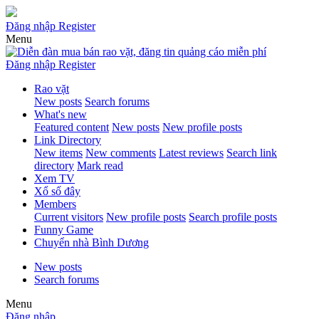
Đăng nhập
Register
Menu
Đăng nhập
Register
Rao vặt
New posts
Search forums
What's new
Featured content
New posts
New profile posts
Link Directory
New items
New comments
Latest reviews
Search link
directory
Mark read
Xem TV
Xổ số đây
Members
Current visitors
New profile posts
Search profile posts
Funny Game
Chuyển nhà Bình Dương
New posts
Search forums
Menu
Đăng nhập