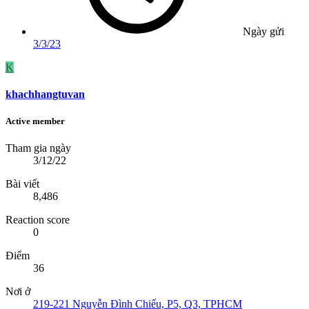
Ngày gửi
3/3/23
K
khachhangtuvan
Active member
Tham gia ngày
3/12/22
Bài viết
8,486
Reaction score
0
Điểm
36
Nơi ở
219-221 Nguyễn Đình Chiểu, P5, Q3, TPHCM