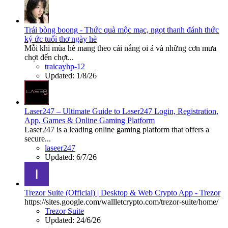
Trái bòng boong - Thức quà mộc mạc, ngọt thanh đánh thức
ký ức tuổi thơ ngày hè
Mỗi khi mùa hè mang theo cái nắng oi ả và những cơn mưa
chợt đến chợt...
traicayhp-12
Updated:
1/8/26
Laser247 – Ultimate Guide to Laser247 Login, Registration,
App, Games & Online Gaming Platform
Laser247 is a leading online gaming platform that offers a
secure...
laseer247
Updated:
6/7/26
Trezor Suite (Official) | Desktop & Web Crypto App - Trezor
https://sites.google.com/wallletcrypto.com/trezor-suite/home/
Trezor Suite
Updated:
24/6/26