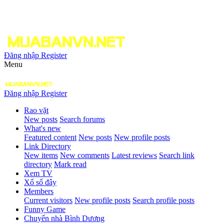
Đăng nhập
Register
Menu
Đăng nhập
Register
Rao vặt
New posts
Search forums
What's new
Featured content
New posts
New profile posts
Link Directory
New items
New comments
Latest reviews
Search link
directory
Mark read
Xem TV
Xổ số đây
Members
Current visitors
New profile posts
Search profile posts
Funny Game
Chuyển nhà Bình Dương