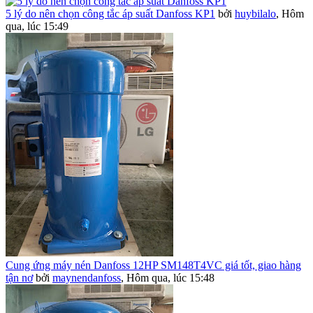
5 lý do nên chọn công tắc áp suất Danfoss KP1
bởi
huybilalo
,
Hôm
qua, lúc 15:49
Cung ứng máy nén Danfoss 12HP SM148T4VC giá tốt, giao hàng
tận nơ
bởi
maynendanfoss
,
Hôm qua, lúc 15:48