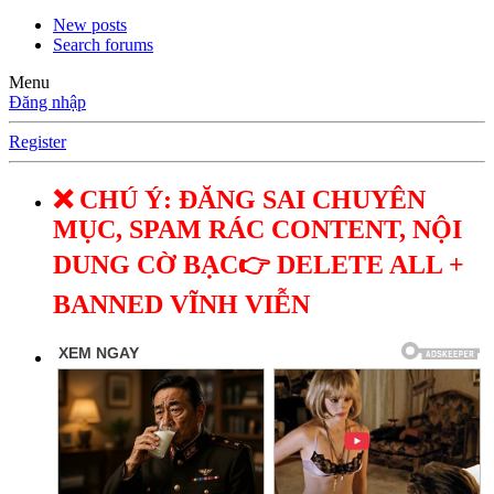
New posts
Search forums
Menu
Đăng nhập
Register
❌ CHÚ Ý: ĐĂNG SAI CHUYÊN
MỤC, SPAM RÁC CONTENT, NỘI
DUNG CỜ BẠC👉 DELETE ALL +
BANNED VĨNH VIỄN