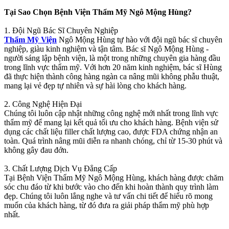
Tại Sao Chọn Bệnh Viện Thẩm Mỹ Ngô Mộng Hùng?
1. Đội Ngũ Bác Sĩ Chuyên Nghiệp
Thẩm Mỹ Viện
Ngô Mộng Hùng tự hào với đội ngũ bác sĩ chuyên
nghiệp, giàu kinh nghiệm và tận tâm. Bác sĩ Ngô Mộng Hùng -
người sáng lập bệnh viện, là một trong những chuyên gia hàng đầu
trong lĩnh vực thẩm mỹ. Với hơn 20 năm kinh nghiệm, bác sĩ Hùng
đã thực hiện thành công hàng ngàn ca nâng mũi không phẫu thuật,
mang lại vẻ đẹp tự nhiên và sự hài lòng cho khách hàng.
2. Công Nghệ Hiện Đại
Chúng tôi luôn cập nhật những công nghệ mới nhất trong lĩnh vực
thẩm mỹ để mang lại kết quả tối ưu cho khách hàng. Bệnh viện sử
dụng các chất liệu filler chất lượng cao, được FDA chứng nhận an
toàn. Quá trình nâng mũi diễn ra nhanh chóng, chỉ từ 15-30 phút và
không gây đau đớn.
3. Chất Lượng Dịch Vụ Đẳng Cấp
Tại Bệnh Viện Thẩm Mỹ Ngô Mộng Hùng, khách hàng được chăm
sóc chu đáo từ khi bước vào cho đến khi hoàn thành quy trình làm
đẹp. Chúng tôi luôn lắng nghe và tư vấn chi tiết để hiểu rõ mong
muốn của khách hàng, từ đó đưa ra giải pháp thẩm mỹ phù hợp
nhất.