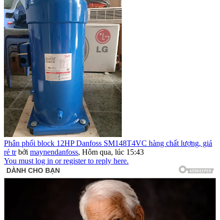
Phân phối block 12HP Danfoss SM148T4VC hàng chất lượng, giá
rẻ tr
bởi
maynendanfoss
,
Hôm qua, lúc 15:43
You must log in or register to reply here.