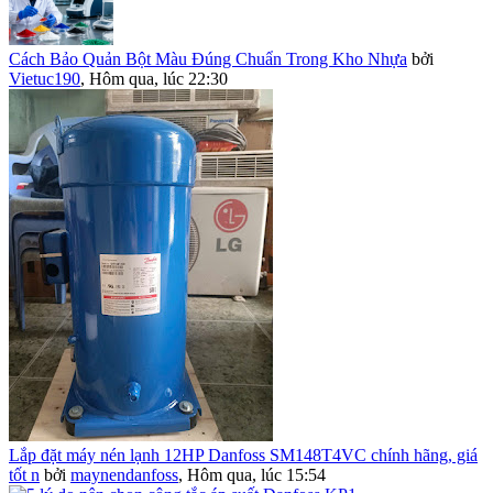
Cách Bảo Quản Bột Màu Đúng Chuẩn Trong Kho Nhựa
bởi
Vietuc190
,
Hôm qua, lúc 22:30
Lắp đặt máy nén lạnh 12HP Danfoss SM148T4VC chính hãng, giá
tốt n
bởi
maynendanfoss
,
Hôm qua, lúc 15:54