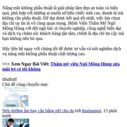
Nâng mũi không phẫu thuật là giải pháp làm đẹp an toàn và hiệu
quả, phù hợp với những ai muốn sở hữu chiếc mũi cao, thanh tú mà
không cần phẫu thuật. Để đạt được kết quả tốt nhất, việc lựa chọn
địa chỉ uy tín là vô cùng quan trọng. Bệnh Viện Thẩm Mỹ Ngô
Mộng Hùng với đội ngũ bác sĩ chuyên nghiệp, công nghệ hiện đại
và dịch vụ chăm sóc khách hàng tận tâm, chính là địa chỉ tin cậy mà
bạn không nên bỏ qua.
Hãy liên hệ ngay với chúng tôi để được tư vấn và trải nghiệm dịch
vụ nâng mũi không phẫu thuật chất lượng cao.
>>> Xem Ngay Bài Viết:
Thẩm mỹ viện Ngô Mộng Hùng sửa
mũi tẹt có tốt không
dfsdfsdf
Chủ đề cùng chuyên mục
Nên dưỡng ẩm hay cân bằng pH cho da
bởi
thudaumot
,
15 phút
trước