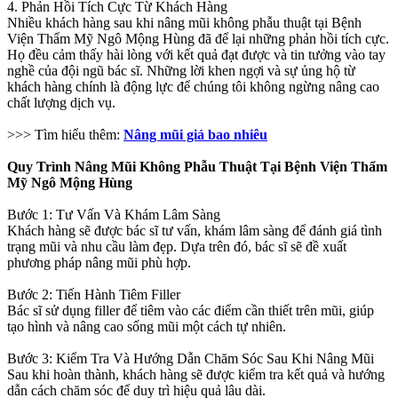
4. Phản Hồi Tích Cực Từ Khách Hàng
Nhiều khách hàng sau khi nâng mũi không phẫu thuật tại Bệnh
Viện Thẩm Mỹ Ngô Mộng Hùng đã để lại những phản hồi tích cực.
Họ đều cảm thấy hài lòng với kết quả đạt được và tin tưởng vào tay
nghề của đội ngũ bác sĩ. Những lời khen ngợi và sự ủng hộ từ
khách hàng chính là động lực để chúng tôi không ngừng nâng cao
chất lượng dịch vụ.
>>> Tìm hiểu thêm:
Nâng mũi giá bao nhiêu
Quy Trình Nâng Mũi Không Phẫu Thuật Tại Bệnh Viện Thẩm
Mỹ Ngô Mộng Hùng
Bước 1: Tư Vấn Và Khám Lâm Sàng
Khách hàng sẽ được bác sĩ tư vấn, khám lâm sàng để đánh giá tình
trạng mũi và nhu cầu làm đẹp. Dựa trên đó, bác sĩ sẽ đề xuất
phương pháp nâng mũi phù hợp.
Bước 2: Tiến Hành Tiêm Filler
Bác sĩ sử dụng filler để tiêm vào các điểm cần thiết trên mũi, giúp
tạo hình và nâng cao sống mũi một cách tự nhiên.
Bước 3: Kiểm Tra Và Hướng Dẫn Chăm Sóc Sau Khi Nâng Mũi
Sau khi hoàn thành, khách hàng sẽ được kiểm tra kết quả và hướng
dẫn cách chăm sóc để duy trì hiệu quả lâu dài.