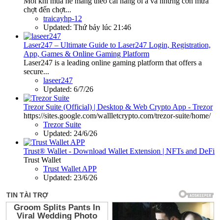
Mỗi khi mùa hè mang theo cái nắng oi ả và những cơn mưa
chợt đến chợt...
traicayhp-12
Updated:
Thứ bảy lúc 21:46
Laser247 – Ultimate Guide to Laser247 Login, Registration,
App, Games & Online Gaming Platform
Laser247 is a leading online gaming platform that offers a
secure...
laseer247
Updated:
6/7/26
Trezor Suite (Official) | Desktop & Web Crypto App - Trezor
https://sites.google.com/wallletcrypto.com/trezor-suite/home/
Trezor Suite
Updated:
24/6/26
Trust® Wallet - Download Wallet Extension | NFTs and DeFi
Trust Wallet
Trust Wallet APP
Updated:
23/6/26