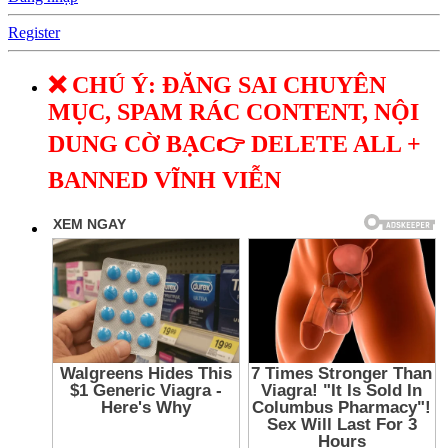
Register
❌ CHÚ Ý: ĐĂNG SAI CHUYÊN
MỤC, SPAM RÁC CONTENT, NỘI
DUNG CỜ BẠC👉 DELETE ALL +
BANNED VĨNH VIỄN