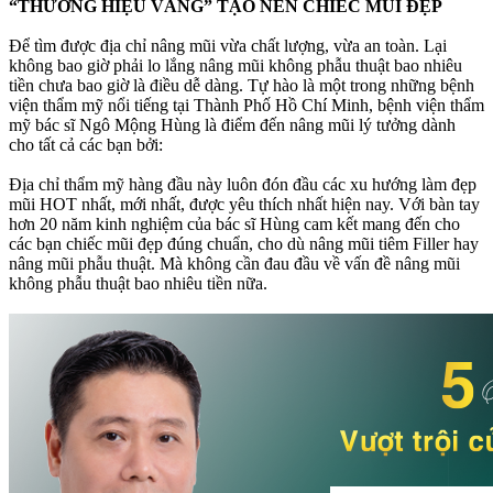
“THƯƠNG HIỆU VÀNG” TẠO NÊN CHIẾC MŨI ĐẸP
Để tìm được địa chỉ nâng mũi vừa chất lượng, vừa an toàn. Lại
không bao giờ phải lo lắng nâng mũi không phẫu thuật bao nhiêu
tiền chưa bao giờ là điều dễ dàng. Tự hào là một trong những bệnh
viện thẩm mỹ nổi tiếng tại Thành Phố Hồ Chí Minh, bệnh viện thẩm
mỹ bác sĩ Ngô Mộng Hùng là điểm đến nâng mũi lý tưởng dành
cho tất cả các bạn bởi:
Địa chỉ thẩm mỹ hàng đầu này luôn đón đầu các xu hướng làm đẹp
mũi HOT nhất, mới nhất, được yêu thích nhất hiện nay. Với bàn tay
hơn 20 năm kinh nghiệm của bác sĩ Hùng cam kết mang đến cho
các bạn chiếc mũi đẹp đúng chuẩn, cho dù nâng mũi tiêm Filler hay
nâng mũi phẫu thuật. Mà không cần đau đầu về vấn đề nâng mũi
không phẫu thuật bao nhiêu tiền nữa.