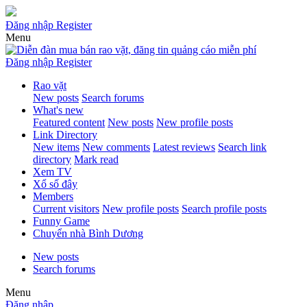
Đăng nhập
Register
Menu
Đăng nhập
Register
Rao vặt
New posts
Search forums
What's new
Featured content
New posts
New profile posts
Link Directory
New items
New comments
Latest reviews
Search link
directory
Mark read
Xem TV
Xổ số đây
Members
Current visitors
New profile posts
Search profile posts
Funny Game
Chuyển nhà Bình Dương
New posts
Search forums
Menu
Đăng nhập