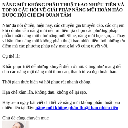
NÂNG MŨI KHÔNG PHẪU THUẬT bAO NHIÊU TIỀN VÀ
TOP 03 CÂU HỎI VỀ GIẢI PHÁP NÂNG MŨI HOÀN HẢO
ĐƯỢC HỘI CHỊ EM QUAN TÂM
Như đã nói ở trên, hiện nay, các chuyên gia khuyến cáo, các chị em
khi có nhu cầu nâng mũi nên ưu tiên lựa chọn các phương pháp
phẫu thuật nâng mũi như nâng mũi Sline, nâng mũi bọc sụn,…Thay
vì bận tâm nâng mũi không phẫu thuật bao nhiêu tiền. bởi những ưu
điểm mà các phương pháp này mang lại vô cùng tuyệt vời.
Cụ thể là:
Khắc phục triệt để những khuyết điểm ở mũi. Cũng như mang đến
cho các nàng một dáng mũi thon cao, thanh tú và đẹp hoàn hảo.
Thời gian thực hiện và hồi phục rất nhanh chóng.
Hạn chế xâm lấn, không đau, không để lại sẹo.
Hãy xem ngay bài viết chi tiết về nâng mũi không phẩu thuật bao
nhiêu tiền tại đây:
nâng mũi không phẩu thuật bao nhiêu tiền
Chủ đề cùng chuyên mục