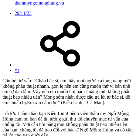
thammyngomonghung.vn
29/11/23
#1
Câu hỏi tư vấn: “Chào bác sĩ, em thấy mọi người ca tụng nâng mũi
không phẫu thuật nhanh, gọn lẹ nên em cũng muốn thử vì bản tính
em sợ đau lắm. Vậy nên em muốn hỏi bác sĩ nâng mũi không phẫu
thuật bao nhiêu tiền? Mong sớm nhận được câu trả lời từ bác sĩ, để
em chuẩn bị.Em xin cảm ơn!” (Kiều Linh – Cà Mau).
Trả lời: Thân chào bạn Kiều Linh! bệnh viện thẩm mỹ Ngô Mộng
Hùng cảm ơn bạn đã tin tưởng gửi thư tới chuyên mục tư vấn của
chúng tôi. Với câu hỏi nâng mũi không phẫu thuật bao nhiêu tiền
của bạn, chúng tôi đã trao đổi với bác sĩ Ngô Mộng Hùng và có câu
trả lời cho bạn dưới đây.