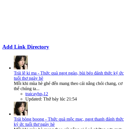
Add Link Directory
Trái lê ki ma - Thức quà ngọt ngào, bùi béo đánh thức ký ức
tuổi thơ ngày hè
Mỗi khi mùa hè ghé đến mang theo cái nắng chói chang, cơ
thể chúng ta...
traicayhp-12
Updated:
Thứ bảy lúc 21:54
Trái bòng boong - Thức quà mộc mạc, ngọt thanh đánh thức
ký ức tuổi thơ ngày hè