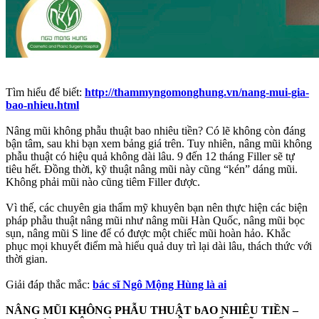
Tìm hiểu để biết:
http://thammyngomonghung.vn/nang-mui-gia-
bao-nhieu.html
Nâng mũi không phẫu thuật bao nhiêu tiền? Có lẽ không còn đáng
bận tâm, sau khi bạn xem bảng giá trên. Tuy nhiên, nâng mũi không
phẫu thuật có hiệu quả không dài lâu. 9 đến 12 tháng Filler sẽ tự
tiêu hết. Đồng thời, kỹ thuật nâng mũi này cũng “kén” dáng mũi.
Không phải mũi nào cũng tiêm Filler được.
Vì thế, các chuyên gia thẩm mỹ khuyên bạn nên thực hiện các biện
pháp phẫu thuật nâng mũi như nâng mũi Hàn Quốc, nâng mũi bọc
sụn, nâng mũi S line để có được một chiếc mũi hoàn hảo. Khắc
phục mọi khuyết điểm mà hiểu quả duy trì lại dài lâu, thách thức với
thời gian.
Giải đáp thắc mắc:
bác sĩ Ngô Mộng Hùng là ai
NÂNG MŨI KHÔNG PHẪU THUẬT bAO NHIÊU TIỀN –