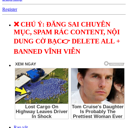
Register
❌ CHÚ Ý: ĐĂNG SAI CHUYÊN
MỤC, SPAM RÁC CONTENT, NỘI
DUNG CỜ BẠC👉 DELETE ALL +
BANNED VĨNH VIỄN
Rao vặt