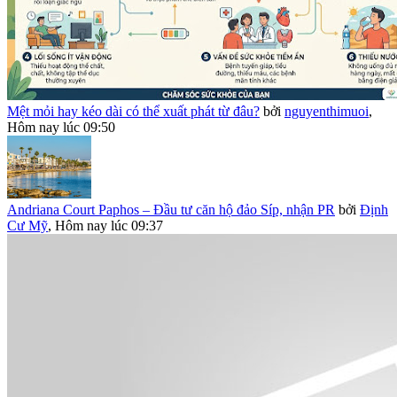
Mệt mỏi hay kéo dài có thể xuất phát từ đâu?
bởi
nguyenthimuoi
,
Hôm nay lúc 09:50
Andriana Court Paphos – Đầu tư căn hộ đảo Síp, nhận PR
bởi
Định
Cư Mỹ
,
Hôm nay lúc 09:37