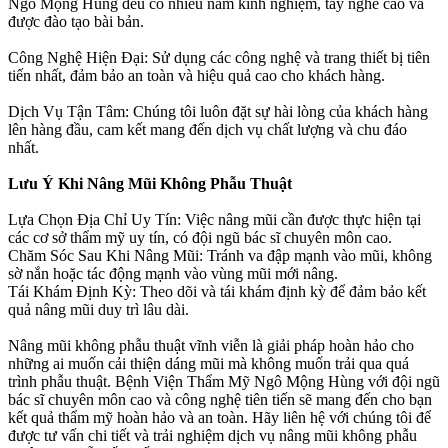
Ngô Mộng Hùng đều có nhiều năm kinh nghiệm, tay nghề cao và
được đào tạo bài bản.
Công Nghệ Hiện Đại: Sử dụng các công nghệ và trang thiết bị tiên
tiến nhất, đảm bảo an toàn và hiệu quả cao cho khách hàng.
Dịch Vụ Tận Tâm: Chúng tôi luôn đặt sự hài lòng của khách hàng
lên hàng đầu, cam kết mang đến dịch vụ chất lượng và chu đáo
nhất.
Lưu Ý Khi Nâng Mũi Không Phẫu Thuật
Lựa Chọn Địa Chỉ Uy Tín: Việc nâng mũi cần được thực hiện tại
các cơ sở thẩm mỹ uy tín, có đội ngũ bác sĩ chuyên môn cao.
Chăm Sóc Sau Khi Nâng Mũi: Tránh va đập mạnh vào mũi, không
sờ nắn hoặc tác động mạnh vào vùng mũi mới nâng.
Tái Khám Định Kỳ: Theo dõi và tái khám định kỳ để đảm bảo kết
quả nâng mũi duy trì lâu dài.
Nâng mũi không phẫu thuật vĩnh viễn là giải pháp hoàn hảo cho
những ai muốn cải thiện dáng mũi mà không muốn trải qua quá
trình phẫu thuật. Bệnh Viện Thẩm Mỹ Ngô Mộng Hùng với đội ngũ
bác sĩ chuyên môn cao và công nghệ tiên tiến sẽ mang đến cho bạn
kết quả thẩm mỹ hoàn hảo và an toàn. Hãy liên hệ với chúng tôi để
được tư vấn chi tiết và trải nghiệm dịch vụ nâng mũi không phẫu