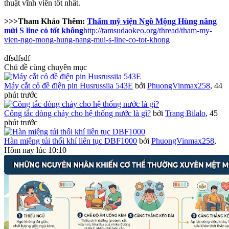
thuật vĩnh viễn tốt nhất.
>>>Tham Khảo Thêm:
Thẩm mỹ viện Ngô Mộng Hùng nâng
mũi S line có tốt không
http://tamsudaokeo.org/thread/tham-my-
vien-ngo-mong-hung-nang-mui-s-line-co-tot-khong
dfsdfsdf
Chủ đề cùng chuyên mục
Máy cắt cỏ đề điện pin Husrussiia 543E
bởi
PhuongVinmax258
,
44
phút trước
Công tắc dòng chảy cho hệ thống nước là gì?
bởi
Trang Bilalo
,
45
phút trước
Hàn miệng túi thổi khí liên tục DBF1000
bởi
PhuongVinmax258
,
Hôm nay lúc 10:10