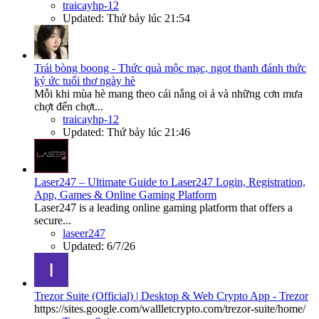
traicayhp-12
Updated:
Thứ bảy lúc 21:54
Trái bòng boong - Thức quà mộc mạc, ngọt thanh đánh thức
ký ức tuổi thơ ngày hè
Mỗi khi mùa hè mang theo cái nắng oi ả và những cơn mưa
chợt đến chợt...
traicayhp-12
Updated:
Thứ bảy lúc 21:46
Laser247 – Ultimate Guide to Laser247 Login, Registration,
App, Games & Online Gaming Platform
Laser247 is a leading online gaming platform that offers a
secure...
laseer247
Updated:
6/7/26
Trezor Suite (Official) | Desktop & Web Crypto App - Trezor
https://sites.google.com/wallletcrypto.com/trezor-suite/home/