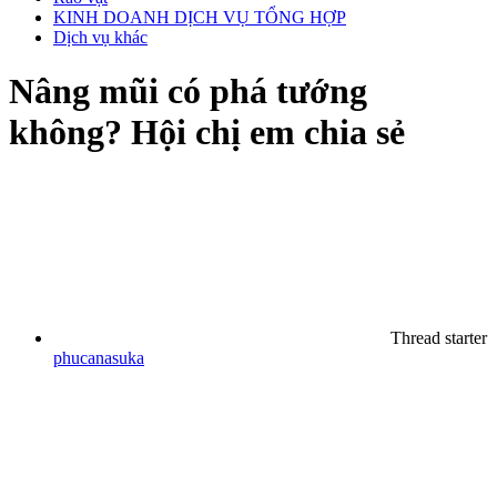
KINH DOANH DỊCH VỤ TỔNG HỢP
Dịch vụ khác
Nâng mũi có phá tướng
không? Hội chị em chia sẻ
Thread starter
phucanasuka