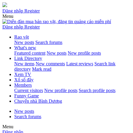
Đăng nhập
Register
Menu
Đăng nhập
Register
Rao vặt
New posts
Search forums
What's new
Featured content
New posts
New profile posts
Link Directory
New items
New comments
Latest reviews
Search link
directory
Mark read
Xem TV
Xổ số đây
Members
Current visitors
New profile posts
Search profile posts
Funny Game
Chuyển nhà Bình Dương
New posts
Search forums
Menu
Đăng nhập