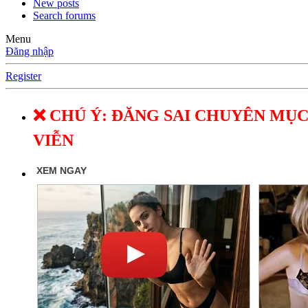
New posts
Search forums
Menu
Đăng nhập
Register
❌ CHÚ Ý: ĐĂNG SAI CHUYÊN MỤC
VIỄN