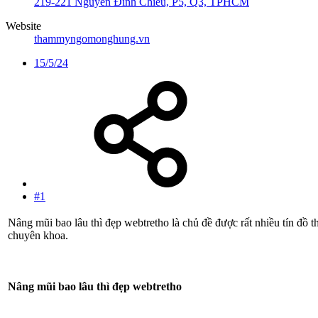
219-221 Nguyễn Đình Chiểu, P5, Q3, TPHCM
Website
thammyngomonghung.vn
15/5/24
#1
Nâng mũi bao lâu thì đẹp webtretho là chủ đề được rất nhiều tín đồ t
chuyên khoa.
Nâng mũi bao lâu thì đẹp webtretho