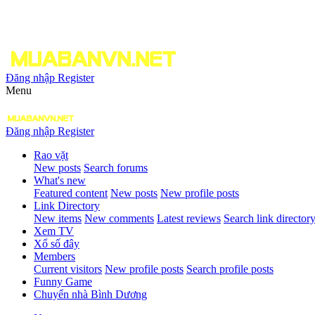
Đăng nhập
Register
Menu
Đăng nhập
Register
Rao vặt
New posts
Search forums
What's new
Featured content
New posts
New profile posts
Link Directory
New items
New comments
Latest reviews
Search link director
Xem TV
Xổ số đây
Members
Current visitors
New profile posts
Search profile posts
Funny Game
Chuyển nhà Bình Dương