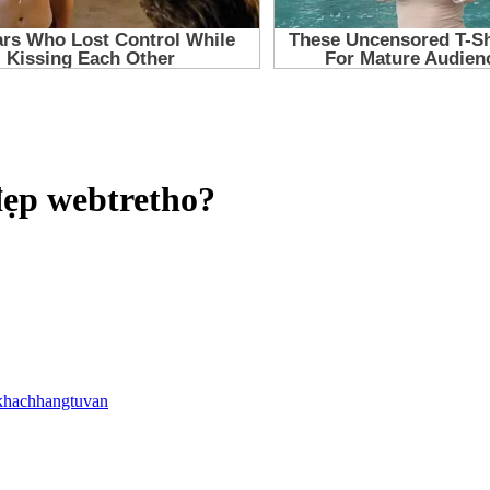
đẹp webtretho?
khachhangtuvan