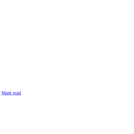
y
Mark read