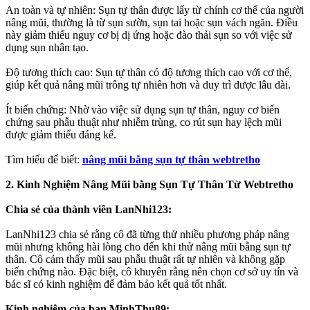
An toàn và tự nhiên: Sụn tự thân được lấy từ chính cơ thể của người
nâng mũi, thường là từ sụn sườn, sụn tai hoặc sụn vách ngăn. Điều
này giảm thiểu nguy cơ bị dị ứng hoặc đào thải sụn so với việc sử
dụng sụn nhân tạo.
Độ tương thích cao: Sụn tự thân có độ tương thích cao với cơ thể,
giúp kết quả nâng mũi trông tự nhiên hơn và duy trì được lâu dài.
Ít biến chứng: Nhờ vào việc sử dụng sụn tự thân, nguy cơ biến
chứng sau phẫu thuật như nhiễm trùng, co rút sụn hay lệch mũi
được giảm thiểu đáng kể.
Tìm hiểu để biết:
nâng mũi bằng sụn tự thân webtretho
2. Kinh Nghiệm Nâng Mũi bằng Sụn Tự Thân Từ Webtretho
Chia sẻ của thành viên LanNhi123:
LanNhi123 chia sẻ rằng cô đã từng thử nhiều phương pháp nâng
mũi nhưng không hài lòng cho đến khi thử nâng mũi bằng sụn tự
thân. Cô cảm thấy mũi sau phẫu thuật rất tự nhiên và không gặp
biến chứng nào. Đặc biệt, cô khuyên rằng nên chọn cơ sở uy tín và
bác sĩ có kinh nghiệm để đảm bảo kết quả tốt nhất.
Kinh nghiệm của bạn MinhThu89: