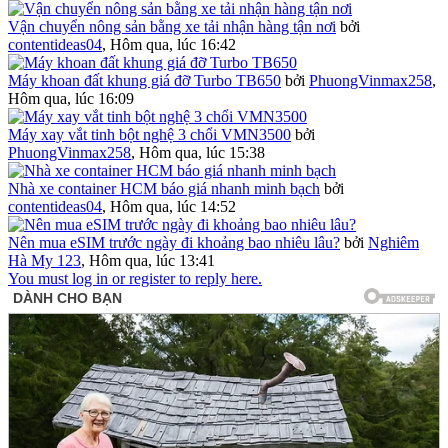
Vận chuyển nông sản bằng xe tải nhận hàng tận nơi
bởi
contentideas04
,
Hôm qua, lúc 16:42
Máy khoan đất khung giá đỡ Turbo TB650
bởi
PhuongVinmax258
,
Hôm qua, lúc 16:09
Máy xay vắt tinh bột nghệ 3 chổi VMN3500
bởi
PhuongVinmax258
,
Hôm qua, lúc 15:38
Nhà xe container HCM báo giá nhanh minh bạch
bởi
contentideas04
,
Hôm qua, lúc 14:52
Nên mua eSIM trước ngày đi khoảng bao nhiêu lâu?
bởi
Nghiêm
Hà My 123
,
Hôm qua, lúc 13:41
You must log in or register to reply here.