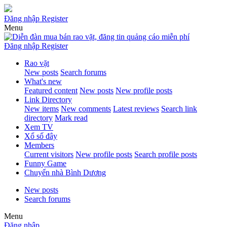
Đăng nhập
Register
Menu
Đăng nhập
Register
Rao vặt
New posts
Search forums
What's new
Featured content
New posts
New profile posts
Link Directory
New items
New comments
Latest reviews
Search link
directory
Mark read
Xem TV
Xổ số đây
Members
Current visitors
New profile posts
Search profile posts
Funny Game
Chuyển nhà Bình Dương
New posts
Search forums
Menu
Đăng nhập