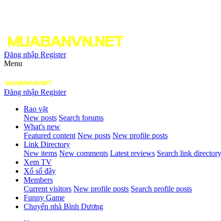
Đăng nhập
Register
Menu
Đăng nhập
Register
Rao vặt
New posts
Search forums
What's new
Featured content
New posts
New profile posts
Link Directory
New items
New comments
Latest reviews
Search link director
Xem TV
Xổ số đây
Members
Current visitors
New profile posts
Search profile posts
Funny Game
Chuyển nhà Bình Dương