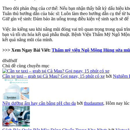
Theo dõi phản ứng của cơ thể: Nếu bạn nhận thấy bất kỳ dấu hiệu kh
Tuân thủ hướng dẫn của bác sĩ: Luôn làm theo hướng dẫn cụ thể từ bá
Giữ gìn vệ sinh: Đảm bảo ăn uống trong điều kiện vệ sinh sạch sẽ để
Việc ăn kiêng sau khi nâng mũi đóng vai trò quan trọng trong quá trì
bạn và tối ưu hóa kết quả phẫu thuật. Bệnh Viện Thẩm Mỹ Ngô Mộng H
kết quả nâng mũi của mình.
>>> Xem Ngay Bài Viết:
Thẩm mỹ viện Ngô Mộng Hùng sửa mũi 
dfsdfsdf
Chủ đề cùng chuyên mục
Cần xe taxi – grab tại Cà Mau? Gọi ngay, 15 phút có xe
bởi
Nghiêm 
Nên dưỡng ẩm hay cân bằng pH cho da
bởi
thudaumot
,
Hôm nay lúc