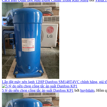
Cách Bảo Quản Bột Màu Đúng Chuẩn Trong Kho Nhựa
bởi
Vietuc
Lắp đặt máy nén lạnh 12HP Danfoss SM148T4VC chính hãng, giá tố
5 lý do nên chọn công tắc áp suất Danfoss KP1
bởi
huybilalo
,
Hôm qu