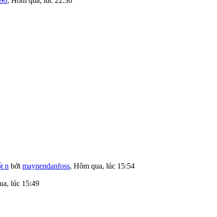
190
,
Hôm qua, lúc 22:30
t n
bởi
maynendanfoss
,
Hôm qua, lúc 15:54
a, lúc 15:49