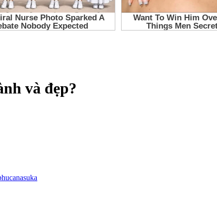
lành và đẹp?
phucanasuka