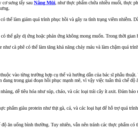
y cơ sưng tấy sau
Nâng Mũi
, như thực phẩm chứa nhiều muối, thực ph
sưng.
 thể làm giảm quá trình phục hồi và gây ra tình trạng viêm nhiễm. Dầ
có thể gây dị ứng hoặc phản ứng không mong muốn. Trong thời gian h
ne như cà phê có thể làm tăng khả năng chảy máu và làm chậm quá trình
thuộc vào từng trường hợp cụ thể và hướng dẫn của bác sĩ phẫu thuật. 
bạn đang trong giai đoạn hồi phục mạnh mẽ, vì vậy việc tuân thủ chế độ 
 nhàng, dễ tiêu hóa như súp, cháo, và các loại trái cây ít axit. Đảm b
thực phẩm giàu protein như thịt gà, cá, và các loại hạt để hỗ trợ quá tr
hế độ ăn uống bình thường. Tuy nhiên, vẫn nên tránh các thực phẩm có th