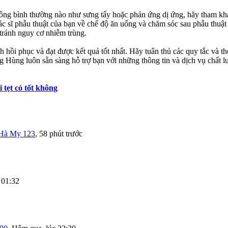
ông bình thường nào như sưng tấy hoặc phản ứng dị ứng, hãy tham khảo
c sĩ phẫu thuật của bạn về chế độ ăn uống và chăm sóc sau phẫu thuật đ
 tránh nguy cơ nhiễm trùng.
nh hồi phục và đạt được kết quả tốt nhất. Hãy tuân thủ các quy tắc và 
ùng luôn sẵn sàng hỗ trợ bạn với những thông tin và dịch vụ chất lượ
tẹt có tốt không
Hà My 123
,
58 phút trước
 01:32