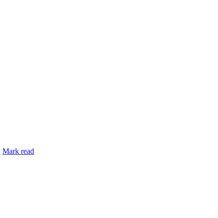
y
Mark read