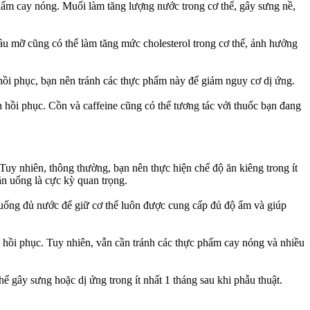
ẩm cay nóng. Muối làm tăng lượng nước trong cơ thể, gây sưng nề,
u mỡ cũng có thể làm tăng mức cholesterol trong cơ thể, ảnh hưởng
ồi phục, bạn nên tránh các thực phẩm này để giảm nguy cơ dị ứng.
 hồi phục. Cồn và caffeine cũng có thể tương tác với thuốc bạn đang
Tuy nhiên, thông thường, bạn nên thực hiện chế độ ăn kiêng trong ít
ăn uống là cực kỳ quan trọng.
ảo uống đủ nước để giữ cơ thể luôn được cung cấp đủ độ ẩm và giúp
ình hồi phục. Tuy nhiên, vẫn cần tránh các thực phẩm cay nóng và nhiều
ể gây sưng hoặc dị ứng trong ít nhất 1 tháng sau khi phẫu thuật.