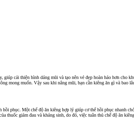
 giúp cải thiện hình dáng mũi và tạo nên vẻ đẹp hoàn hảo hơn cho khu
 không mong muốn. Vậy sau khi nâng mũi, bạn cần kiêng ăn gì và bao 
nh hồi phục. Một chế độ ăn kiêng hợp lý giúp cơ thể hồi phục nhanh ch
a thuốc giảm đau và kháng sinh, do đó, việc tuân thủ chế độ ăn kiêng l