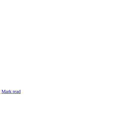
y
Mark read