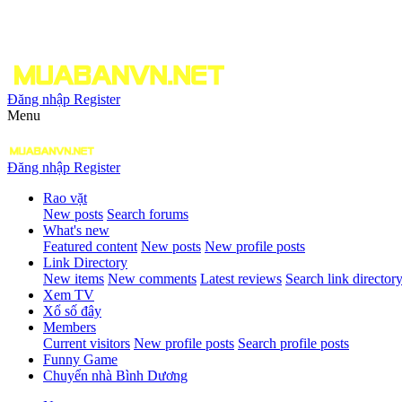
Đăng nhập
Register
Menu
Đăng nhập
Register
Rao vặt
New posts
Search forums
What's new
Featured content
New posts
New profile posts
Link Directory
New items
New comments
Latest reviews
Search link director
Xem TV
Xổ số đây
Members
Current visitors
New profile posts
Search profile posts
Funny Game
Chuyển nhà Bình Dương