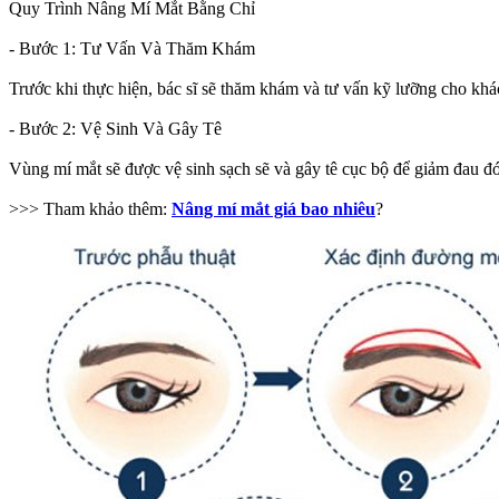
Quy Trình Nâng Mí Mắt Bằng Chỉ
- Bước 1: Tư Vấn Và Thăm Khám
Trước khi thực hiện, bác sĩ sẽ thăm khám và tư vấn kỹ lưỡng cho khá
- Bước 2: Vệ Sinh Và Gây Tê
Vùng mí mắt sẽ được vệ sinh sạch sẽ và gây tê cục bộ để giảm đau đớn
>>> Tham khảo thêm:
Nâng mí mắt giá bao nhiêu
?