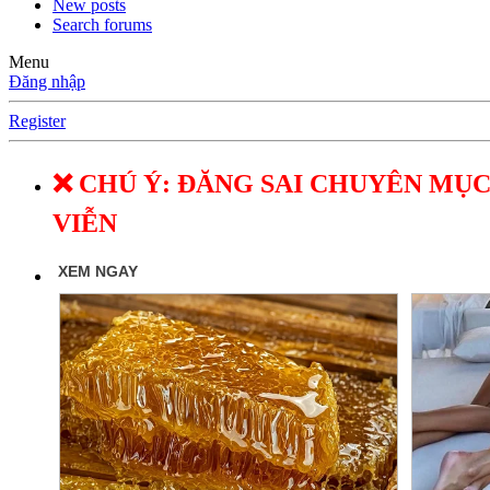
New posts
Search forums
Menu
Đăng nhập
Register
❌ CHÚ Ý: ĐĂNG SAI CHUYÊN MỤC
VIỄN