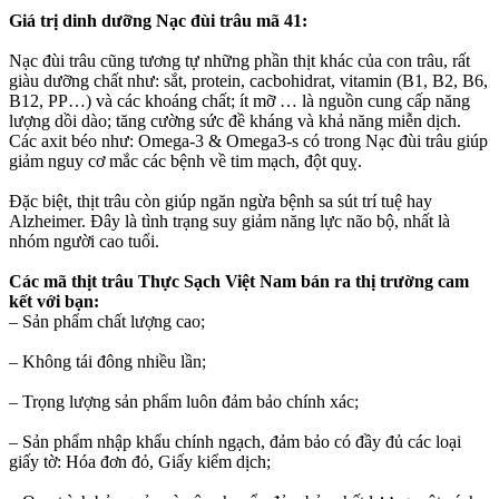
Giá trị dinh dưỡng Nạc đùi trâu mã 41:
Nạc đùi trâu cũng tương tự những phần thịt khác của con trâu, rất
giàu dưỡng chất như: sắt, protein, cacbohidrat, vitamin (B1, B2, B6,
B12, PP…) và các khoáng chất; ít mỡ … là nguồn cung cấp năng
lượng dồi dào; tăng cường sức đề kháng và khả năng miễn dịch.
Các axit béo như: Omega-3 & Omega3-s có trong Nạc đùi trâu giúp
giảm nguy cơ mắc các bệnh về tim mạch, đột quỵ.
Đặc biệt, thịt trâu còn giúp ngăn ngừa bệnh sa sút trí tuệ hay
Alzheimer. Đây là tình trạng suy giảm năng lực não bộ, nhất là
nhóm người cao tuổi.
Các mã thịt trâu Thực Sạch Việt Nam bán ra thị trường cam
kết với bạn:
– Sản phẩm chất lượng cao;
– Không tái đông nhiều lần;
– Trọng lượng sản phẩm luôn đảm bảo chính xác;
– Sản phẩm nhập khẩu chính ngạch, đảm bảo có đầy đủ các loại
giấy tờ: Hóa đơn đỏ, Giấy kiểm dịch;