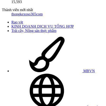
15,593
Thành viên mới nhất
thongkexoso365com
Rao vặt
KINH DOANH DỊCH VỤ TỔNG HỢP
Trái cây, Nông sản thực phẩm
MBVN