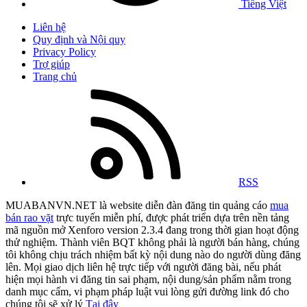
Tiếng Việt
Liên hệ
Quy định và Nội quy
Privacy Policy
Trợ giúp
Trang chủ
RSS
MUABANVN.NET là website diễn đàn đăng tin quảng cáo
mua
bán rao vặt
trực tuyến miễn phí, được phát triển dựa trên nền tảng
mã nguồn mở Xenforo version 2.3.4 đang trong thời gian hoạt động
thử nghiệm. Thành viên BQT không phải là người bán hàng, chúng
tôi không chịu trách nhiệm bất kỳ nội dung nào do người dùng đăng
lên. Mọi giao dịch liên hệ trực tiếp với người đăng bài, nếu phát
hiện mọi hành vi đăng tin sai phạm, nội dung/sản phẩm nằm trong
danh mục cấm, vi phạm pháp luật vui lòng gửi đường link đó cho
chúng tôi sẽ xử lý
Tại đây