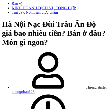
Rao vặt
KINH DOANH DỊCH VỤ TỔNG HỢP
Trái cây, Nông sản thực phẩm
Hà Nội
Nạc Đùi Trâu Ấn Độ
giá bao nhiêu tiền? Bán ở đâu?
Món gì ngon?
Thread starter
hoangnhan123