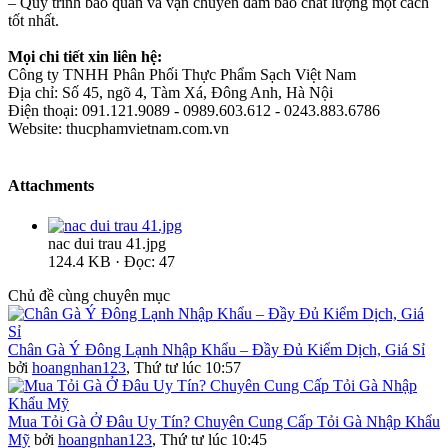
– Quy trình bảo quản và vận chuyển đảm bảo chất lượng một cách
tốt nhất.
Mọi chi tiết xin liên hệ:
Công ty TNHH Phân Phối Thực Phẩm Sạch Việt Nam
Địa chỉ: Số 45, ngõ 4, Tàm Xá, Đông Anh, Hà Nội
Điện thoại: 091.121.9089 - 0989.603.612 - 0243.883.6786
Website: thucphamvietnam.com.vn
Attachments
nac dui trau 41.jpg
124.4 KB · Đọc: 47
Chủ đề cùng chuyên mục
Chân Gà Ý Đông Lạnh Nhập Khẩu – Đầy Đủ Kiểm Dịch, Giá Sỉ
bởi
hoangnhan123
,
Thứ tư lúc 10:57
Mua Tỏi Gà Ở Đâu Uy Tín? Chuyên Cung Cấp Tỏi Gà Nhập Khẩu
Mỹ
bởi
hoangnhan123
,
Thứ tư lúc 10:45