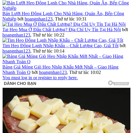
Bán Lưỡi Heo Đông Lạnh Cho Nhà Hàng, Quán Ăn, Bếp Công
Nghiệp
bởi
hoangnhan123
,
Thứ tư lúc 10:31
Tai Heo Mua Ở Đâu Chất Lượng? Địa Chỉ Uy Tín Tại Hà Nội
bởi
hoangnhan123
,
Thứ tư lúc 10:22
Tim Heo Đông Lạnh Nhập Khẩu – Chất Lượng Cao, Giá Tốt
bởi
hoangnhan123
,
Thứ tư lúc 10:14
Bảng Giá Móng Giò Heo Nhập Khẩu Mới Nhất – Giao Hàng
Nhanh Toàn Q
bởi
hoangnhan123
,
Thứ tư lúc 10:02
You must log in or register to reply here.