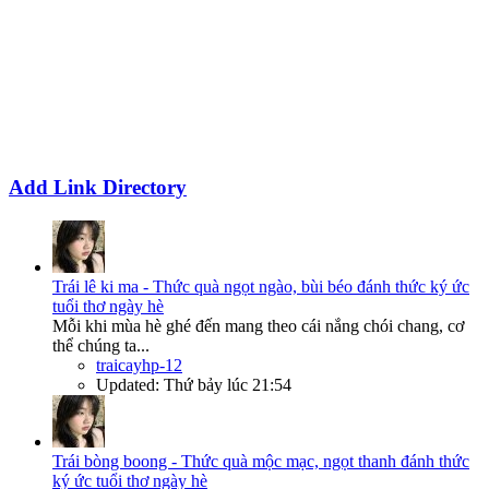
Add Link Directory
Trái lê ki ma - Thức quà ngọt ngào, bùi béo đánh thức ký ức
tuổi thơ ngày hè
Mỗi khi mùa hè ghé đến mang theo cái nắng chói chang, cơ
thể chúng ta...
traicayhp-12
Updated:
Thứ bảy lúc 21:54
Trái bòng boong - Thức quà mộc mạc, ngọt thanh đánh thức
ký ức tuổi thơ ngày hè