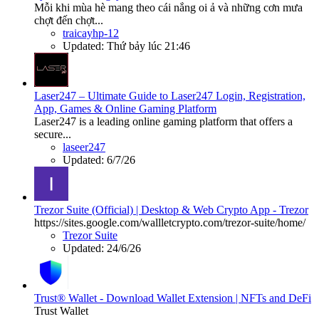
Mỗi khi mùa hè mang theo cái nắng oi ả và những cơn mưa
chợt đến chợt...
traicayhp-12
Updated:
Thứ bảy lúc 21:46
Laser247 – Ultimate Guide to Laser247 Login, Registration,
App, Games & Online Gaming Platform
Laser247 is a leading online gaming platform that offers a
secure...
laseer247
Updated:
6/7/26
Trezor Suite (Official) | Desktop & Web Crypto App - Trezor
https://sites.google.com/wallletcrypto.com/trezor-suite/home/
Trezor Suite
Updated:
24/6/26
Trust® Wallet - Download Wallet Extension | NFTs and DeFi
Trust Wallet