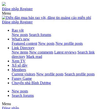
Đăng nhập
Register
Menu
Đăng nhập
Register
Rao vặt
New posts
Search forums
What's new
Featured content
New posts
New profile posts
Link Directory
New items
New comments
Latest reviews
Search link
directory
Mark read
Xem TV
Xổ số đây
Members
Current visitors
New profile posts
Search profile posts
Funny Game
Chuyển nhà Bình Dương
New posts
Search forums
Menu
Đăng nhập