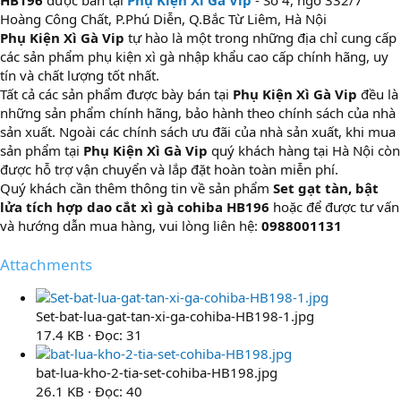
Hoàng Công Chất, P.Phú Diễn, Q.Bắc Từ Liêm, Hà Nội
Phụ Kiện Xì Gà Vip
tự hào là một trong những địa chỉ cung cấp
các sản phẩm phụ kiện xì gà nhập khẩu cao cấp chính hãng, uy
tín và chất lượng tốt nhất.
Tất cả các sản phẩm được bày bán tại
Phụ Kiện Xì Gà Vip
đều là
những sản phẩm chính hãng, bảo hành theo chính sách của nhà
sản xuất. Ngoài các chính sách ưu đãi của nhà sản xuất, khi mua
sản phẩm tại
Phụ Kiện Xì Gà Vip
quý khách hàng tại Hà Nội còn
được hỗ trợ vận chuyển và lắp đặt hoàn toàn miễn phí.
Quý khách cần thêm thông tin về sản phẩm
Set gạt tàn, bật
lửa tích hợp dao cắt xì gà cohiba HB196
hoặc để được tư vấn
và hướng dẫn mua hàng, vui lòng liên hệ:
0988001131
Attachments
Set-bat-lua-gat-tan-xi-ga-cohiba-HB198-1.jpg
17.4 KB · Đọc: 31
bat-lua-kho-2-tia-set-cohiba-HB198.jpg
26.1 KB · Đọc: 40