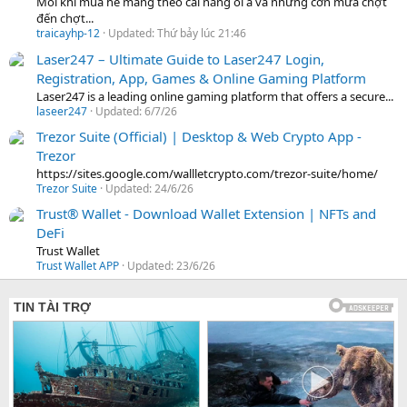
Mỗi khi mùa hè mang theo cái nắng oi ả và những cơn mưa chợt
đến chợt...
traicayhp-12
Updated:
Thứ bảy lúc 21:46
Laser247 – Ultimate Guide to Laser247 Login,
Registration, App, Games & Online Gaming Platform
Laser247 is a leading online gaming platform that offers a secure...
laseer247
Updated:
6/7/26
Trezor Suite (Official) | Desktop & Web Crypto App -
Trezor
https://sites.google.com/wallletcrypto.com/trezor-suite/home/
Trezor Suite
Updated:
24/6/26
Trust® Wallet - Download Wallet Extension | NFTs and
DeFi
Trust Wallet
Trust Wallet APP
Updated:
23/6/26