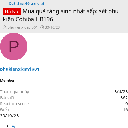
Quà tặng, Đồ trang trí
Mua quà tặng sinh nhật sếp: sét phụ
Hà Nội
kiện Cohiba HB196
T
N
phukienxigavip01
30/10/23
h
g
r
à
P
e
y
a
g
d
ử
s
i
t
a
phukienxigavip01
r
t
Member
e
r
Tham gia ngày
13/4/23
Bài viết
362
Reaction score
0
Điểm
16
30/10/23