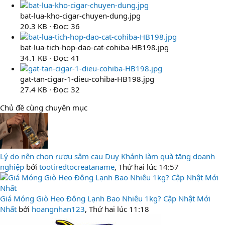
bat-lua-kho-cigar-chuyen-dung.jpg
20.3 KB · Đọc: 36
bat-lua-tich-hop-dao-cat-cohiba-HB198.jpg
34.1 KB · Đọc: 41
gat-tan-cigar-1-dieu-cohiba-HB198.jpg
27.4 KB · Đọc: 32
Chủ đề cùng chuyên mục
Lý do nên chọn rượu sâm cau Duy Khánh làm quà tặng doanh
nghiệp
bởi
tootiredtocreataname
,
Thứ hai lúc 14:57
Giá Móng Giò Heo Đông Lạnh Bao Nhiêu 1kg? Cập Nhật Mới
Nhất
bởi
hoangnhan123
,
Thứ hai lúc 11:18