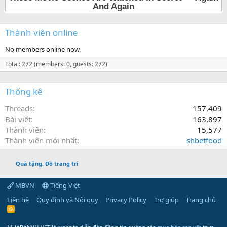
Thành viên online
No members online now.
Total: 272 (members: 0, guests: 272)
Thống kê
Threads
157,409
Bài viết
163,897
Thành viên
15,577
Thành viên mới nhất
shbetfood
Quà tặng, Đồ trang trí
MBVN
Tiếng Việt
Liên hệ
Quy định và Nội quy
Privacy Policy
Trợ giúp
Trang chủ
R
S
S