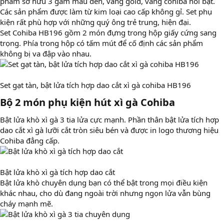
phẩm sở hữu 3 gam màu đen, vàng gold, vàng cohiba nổi bật.
Các sản phẩm được làm từ kim loại cao cấp không gỉ. Set phụ
kiện rất phù hợp với những quý ông trẻ trung, hiện đại.
Set Cohiba HB196 gồm 2 món đựng trong hộp giấy cứng sang
trọng. Phía trong hộp có tấm mút để cố định các sản phẩm
không bị va đập vào nhau.
Set gạt tàn, bật lửa tích hợp dao cắt xì gà cohiba HB196
Bộ 2 món phụ kiện hút xì gà Cohiba​
Bật lửa khò xì gà 3 tia lửa cực mạnh. Phần thân bật lửa tích hợp
dao cắt xì gà lưỡi cắt tròn siêu bén và được in logo thương hiệu
Cohiba đẳng cấp.
Bật lửa khò xì gà tích hợp dao cắt
Bật lửa khò chuyên dụng bạn có thể bật trong mọi điều kiện
khác nhau, cho dù đang ngoài trời nhưng ngọn lửa vẫn bùng
cháy mạnh mẽ.