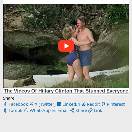
Share:
Facebook
X (Twitter)
LinkedIn
Reddit
Pinterest
Tumblr
WhatsApp
Email
Share
Link