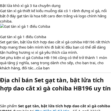
Bật lửa khò xì gà 3 tia chuyên dụng
Gạt tàn xì gà thiết kế kiểu muỗng dài có 1 rãnh đựng xì gà, nổi
bật ở đáy gạt tàn là họa tiết caro đen trắng và logo chính hãng
cohiba.
Gạt tàn xì gà 1 điếu Cohiba
Set gạt tàn, bật lửa tích hợp dao cắt xì gà cohiba HB196 rất thích
hợp mang theo bên mình khi đi bất kì đâu bạn có thể dễ dàng
tận hưởng hương vị xì gà yêu thích của mình.
Set phụ kiện xì gà Cohiba HB-196 cũng có thể trở thành 1 món
quà tặng ý nghĩa, sang trọng dành cho sếp, cho bạn trai, cho
khách hàng, đối tác…của bạn
Địa chỉ bán Set gạt tàn, bật lửa tích
hợp dao cắt xì gà cohiba HB196 uy tín​
Sản phẩm
Set gạt tàn, bật lửa tích hợp dao cắt xì gà cohiba
HB196
được bán tại
Phụ Kiện Xì Gà Vip
- Số 4, ngõ 332/7