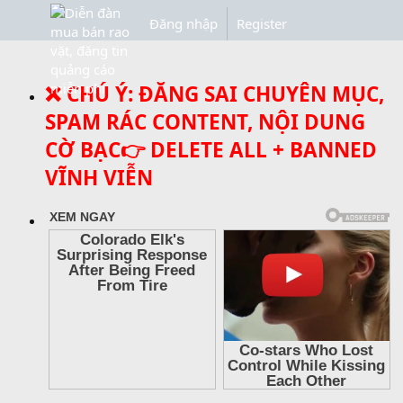
Đăng nhập
Register
❌ CHÚ Ý: ĐĂNG SAI CHUYÊN MỤC,
SPAM RÁC CONTENT, NỘI DUNG
CỜ BẠC👉 DELETE ALL + BANNED
VĨNH VIỄN