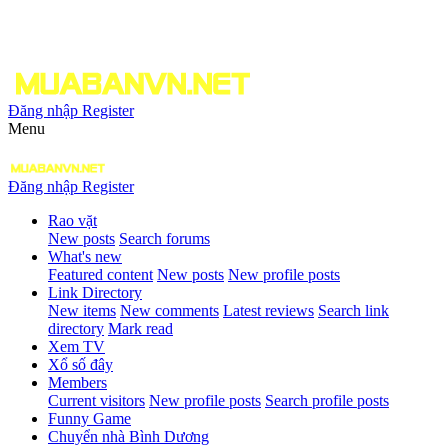
Đăng nhập
Register
Menu
Đăng nhập
Register
Rao vặt
New posts
Search forums
What's new
Featured content
New posts
New profile posts
Link Directory
New items
New comments
Latest reviews
Search link
directory
Mark read
Xem TV
Xổ số đây
Members
Current visitors
New profile posts
Search profile posts
Funny Game
Chuyển nhà Bình Dương