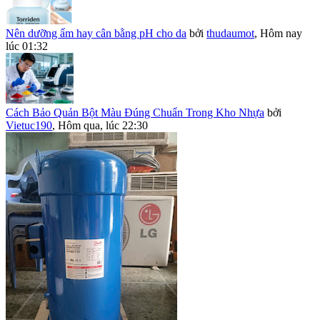
Nên dưỡng ẩm hay cân bằng pH cho da
bởi
thudaumot
,
Hôm nay
lúc 01:32
Cách Bảo Quản Bột Màu Đúng Chuẩn Trong Kho Nhựa
bởi
Vietuc190
,
Hôm qua, lúc 22:30