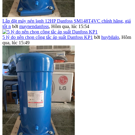
Lắp đặt máy nén lạnh 12HP Danfoss SM148T4VC chính hãng, giá
tốt n
bởi
maynendanfoss
,
Hôm qua, lúc 15:54
5 lý do nên chọn công tắc áp suất Danfoss KP1
bởi
huybilalo
,
Hôm
qua, lúc 15:49