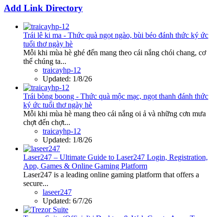
Add Link Directory
Trái lê ki ma - Thức quà ngọt ngào, bùi béo đánh thức ký ức
tuổi thơ ngày hè
Mỗi khi mùa hè ghé đến mang theo cái nắng chói chang, cơ
thể chúng ta...
traicayhp-12
Updated:
1/8/26
Trái bòng boong - Thức quà mộc mạc, ngọt thanh đánh thức
ký ức tuổi thơ ngày hè
Mỗi khi mùa hè mang theo cái nắng oi ả và những cơn mưa
chợt đến chợt...
traicayhp-12
Updated:
1/8/26
Laser247 – Ultimate Guide to Laser247 Login, Registration,
App, Games & Online Gaming Platform
Laser247 is a leading online gaming platform that offers a
secure...
laseer247
Updated:
6/7/26