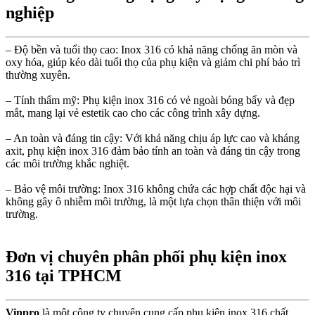
nghiệp
– Độ bền và tuổi thọ cao: Inox 316 có khả năng chống ăn mòn và
oxy hóa, giúp kéo dài tuổi thọ của phụ kiện và giảm chi phí bảo trì
thường xuyên.
– Tính thẩm mỹ: Phụ kiện inox 316 có vẻ ngoài bóng bẩy và đẹp
mắt, mang lại vẻ estetik cao cho các công trình xây dựng.
– An toàn và đáng tin cậy: Với khả năng chịu áp lực cao và kháng
axit, phụ kiện inox 316 đảm bảo tính an toàn và đáng tin cậy trong
các môi trường khắc nghiệt.
– Bảo vệ môi trường: Inox 316 không chứa các hợp chất độc hại và
không gây ô nhiễm môi trường, là một lựa chọn thân thiện với môi
trường.
Đơn vị chuyên phân phối phụ kiện inox
316 tại TPHCM
Vinpro
là một công ty chuyên cung cấp phụ kiện inox 316 chất