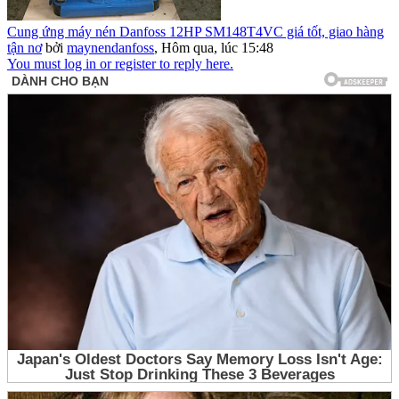
Cung ứng máy nén Danfoss 12HP SM148T4VC giá tốt, giao hàng
tận nơ
bởi
maynendanfoss
,
Hôm qua, lúc 15:48
You must log in or register to reply here.