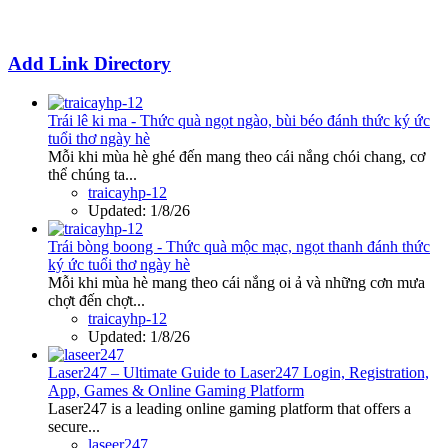
Add Link Directory
Trái lê ki ma - Thức quà ngọt ngào, bùi béo đánh thức ký ức
tuổi thơ ngày hè
Mỗi khi mùa hè ghé đến mang theo cái nắng chói chang, cơ
thể chúng ta...
traicayhp-12
Updated:
1/8/26
Trái bòng boong - Thức quà mộc mạc, ngọt thanh đánh thức
ký ức tuổi thơ ngày hè
Mỗi khi mùa hè mang theo cái nắng oi ả và những cơn mưa
chợt đến chợt...
traicayhp-12
Updated:
1/8/26
Laser247 – Ultimate Guide to Laser247 Login, Registration,
App, Games & Online Gaming Platform
Laser247 is a leading online gaming platform that offers a
secure...
laseer247