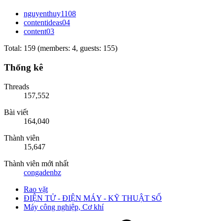
nguyenthuy1108
contentideas04
content03
Total: 159 (members: 4, guests: 155)
Thống kê
Threads
157,552
Bài viết
164,040
Thành viên
15,647
Thành viên mới nhất
congadenbz
Rao vặt
ĐIỆN TỬ - ĐIỆN MÁY - KỸ THUẬT SỐ
Máy công nghiệp, Cơ khí