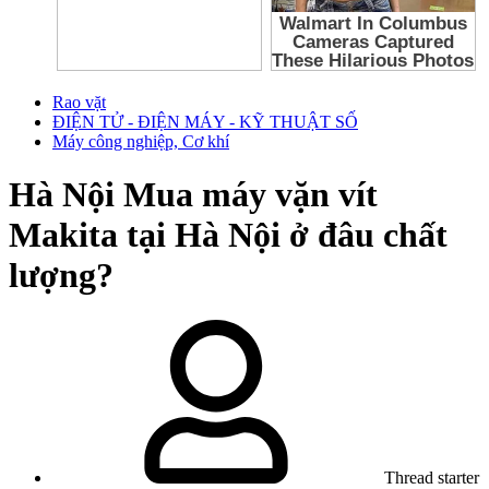
Rao vặt
ĐIỆN TỬ - ĐIỆN MÁY - KỸ THUẬT SỐ
Máy công nghiệp, Cơ khí
Hà Nội
Mua máy vặn vít
Makita tại Hà Nội ở đâu chất
lượng?
Thread starter