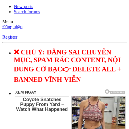
New posts
Search forums
Menu
Đăng nhập
Register
❌ CHÚ Ý: ĐĂNG SAI CHUYÊN
MỤC, SPAM RÁC CONTENT, NỘI
DUNG CỜ BẠC👉 DELETE ALL +
BANNED VĨNH VIỄN