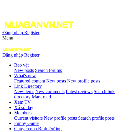
Đăng nhập
Register
Menu
Đăng nhập
Register
Rao vặt
New posts
Search forums
What's new
Featured content
New posts
New profile posts
Link Directory
New items
New comments
Latest reviews
Search link
directory
Mark read
Xem TV
Xổ số đây
Members
Current visitors
New profile posts
Search profile posts
Funny Game
Chuyển nhà Bình Dương