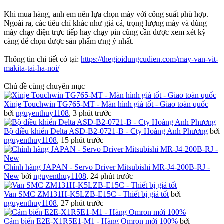
Khi mua hàng, anh em nên lựa chọn máy với công suất phù hợp.
Ngoài ra, các tiêu chí khác như giá cả, trọng lượng máy và dùng
máy chạy điện trực tiếp hay chạy pin cũng cần được xem xét kỹ
càng để chọn được sản phẩm ưng ý nhất.
Thông tin chi tiết có tại:
https://thegioidungcudien.com/may-van-vit-
makita-tai-ha-noi/
Chủ đề cùng chuyên mục
Xinje Touchwin TG765-MT - Màn hình giá tốt - Giao toàn quốc
bởi
nguyenthuy1108
,
3 phút trước
Bộ điều khiển Delta ASD-B2-0721-B - Cty Hoàng Anh Phương
bởi
nguyenthuy1108
,
15 phút trước
Chính hãng JAPAN - Servo Driver Mitsubishi MR-J4-200B-RJ -
New
bởi
nguyenthuy1108
,
24 phút trước
Van SMC ZM131H-K5LZB-E15C - Thiết bị giá tốt
bởi
nguyenthuy1108
,
27 phút trước
Cảm biến E2E-X1R5E1-M1 - Hàng Omron mới 100%
bởi