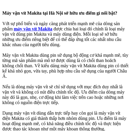
Máy vặn vít Makita tại Hà Nội sở hữu ưu điểm gì nổi bật?
Với sự phổ biến và ngày càng phát triển mạnh mẽ của dòng sản
phẩm
máy vặn vít Makita
được chia hai loại đó chính là loại máy
vặn vít dùng pin Makita và máy dùng điện. Mỗi loại sẽ sở hữu
những ưu điểm riêng biệt để có thể đáp ứng tốt các nhất nhu cầu
khác nhau của người tiêu dùng.
Máy vặn vít Makita dùng pin sử dụng bộ động cơ khá mạnh mẽ, tùy
từng mã sản phẩm mà mô tơ được dùng là có chổi than hoăch
không chổi than. Về kiểu dáng máy vặn vít Makita dùng pin có thiết
kế khá nhỏ gọn, vừa tay, phù hợp nhu cầu sử dụng của người Châu
Á.
Nếu là dòng máy vặn vít sẽ chỉ sử dụng với mục đích duy nhất là
vặn vít và không có nút điều chỉnh tốc độ. Ưu điểm của dòng máy
này đó là gọn, nhẹ, cơ động khi làm việc trên cao hoặc những nơi
không có nguồn điện trực tiếp.
Dạng máy vặn vít dùng dẫn trực tiếp hay còn gọi là máy vặn vít
điện Makita có giá thành thấp hơn nhóm dùng pin. Ưu điểm là máy
hoạt động mạnh mẽ, có khả năng điều chỉnh tốc độ và thực hiện
được thao tác khoan như một máy khoan thông thường.