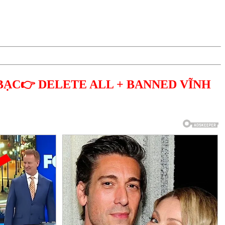
BẠC👉 DELETE ALL + BANNED VĨNH