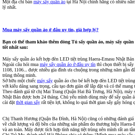
Một địa chỉ bán
máy sấy quần áo
tại Hà Nội chính hãng có nhiều năm
lý nhất.
Mua máy sấy quần áo ở đâu uy tín, giá hợp lý?
Bạn có thể tham khảo thêm dòng Tủ sấy quần áo, máy sấy quần
tốt nhất
sau:​
Máy sấy quần áo kết hợp đèn LED tiệt trùng Haera-Emasu Nhật Bản 
Ngoài câu hỏi mua
máy sấy quần áo ở đâu uy tín
thì chọn thiết bị s
1108, 1106... được nhiều gia đình ưa chuộng trong những năm gần đây
trùng thông minh.
Sở hữu một chiếc
máy sấy
quần áo cho bé kết hợp đèn LED tiệt trùng
với kiểu dáng sang trọng, cấu tạo đơn giản dễ lắp đặt và có thể mang
Theo đánh giá từ chị Mai Trang (Quận Hai Bà Trưng, Hà Nội), máy s
Nhật Bản được hơn 24 tháng. Chủ yếu mình dùng máy để sấy quần áo c
cài đặt
thời gian sấy
rất tiện lợi, không lo quá thời gian sấy gây hỏng 
Chị Thanh Hương (Quận Ba Đình, Hà Nội) cũng có những đánh giá t
về chất lượng và độ bền của những sản phẩm do thương hiệu Haera-
và an toàn. Máy được tích hợp tính năng tiệt trùng nên mình rất an t
Chị Trà My, thành phố Hải Phòng chia sẻ thêm: “Mình mua máy sấy