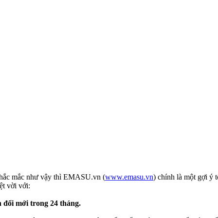
thắc mắc như vậy thì EMASU.vn (
www.emasu.vn
) chính là một gợi ý
t vời với:
 đổi mới trong 24 tháng.