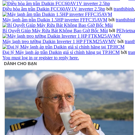
Điều hòa âm trần Daikin FCC60AV1V inverter 2.5hp
bởi
tranthibinh
Máy lạnh âm trần Daikin 1.5HP inverter FFFC35AVM
bởi
tranthibin
Bí Quyết Giúp Máy Rửa Bát Không Bao Giờ Bốc Mùi
bởi
PEIvietn
Máy lạnh treo tường Daikin Inverter 1 HP FTKM25AVMV
bởi
trant
Đại lý Máy lạnh áp trần Daikin giá sỉ chính hãng tại TP.HCM
bởi
tra
You must log in or register to reply here.