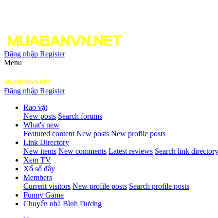
Đăng nhập
Register
Menu
Đăng nhập
Register
Rao vặt
New posts
Search forums
What's new
Featured content
New posts
New profile posts
Link Directory
New items
New comments
Latest reviews
Search link director
Xem TV
Xổ số đây
Members
Current visitors
New profile posts
Search profile posts
Funny Game
Chuyển nhà Bình Dương