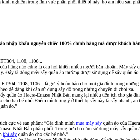
 kinh nghiệm trong lĩnh vực phân phối thiết bị này, họ am hiểu sản p
 áo nhập khẩu nguyên chiếc 100% chính hãng mà được khách hàng
ET304, 1108, 1106...
ấy của hãng nào cũng là câu hỏi khiến nhiều người băn khoăn. Máy sấ
. Đây là dòng máy sấy quần áo thường được sử dụng để sấy quần áo cho
 ET304, 1108, 1106... là gợi ý hoàn hảo cho mọi gia đình trong những 
 theo dễ dàng khi cần sử dụng sấy đồ trong những chuyến đi chơi xa.
ấy quần áo Haera-Emasu Nhật Bản mang lại nhiều tiện ích cho gia đì
ho hai bé nhỏ. Điểm mình ưng ý ở thiết bị sấy này là sấy nhanh, an t
quần áo.”
ích cực về sản phẩm: “Gia đình mình
mua máy sấy
quần áo của Haera
Emasu Nhật Bản phân phối. Trong hơn ba năm sử dụng máy sấy quần á
âm
khi sấy
quần áo cho các bé nhỏ.”
quần áo
của Haera-Emasu Nhật Bản chủ yếu dùng để sấy quần áo cho bé