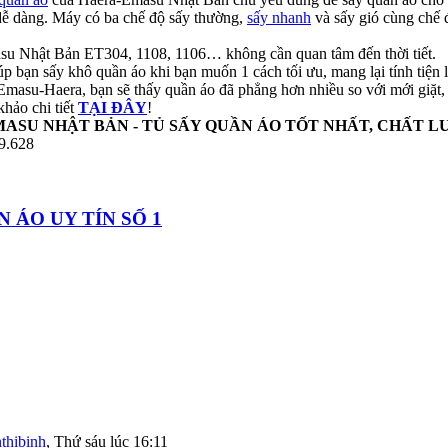
g dễ dàng. Máy có ba chế độ sấy thường,
sấy nhanh
và sấy gió cùng chế đ
su Nhật Bản ET304, 1108, 1106… không cần quan tâm đến thời tiết.
bạn sấy khô quần áo khi bạn muốn 1 cách tối ưu, mang lại tính tiện 
asu-Haera, bạn sẽ thấy quần áo đã phẳng hơn nhiều so với mới giặt, ch
khảo chi tiết
TẠI ĐÂY
!
ASU NHẬT BẢN - TỦ SẤY QUẦN ÁO TỐT NHẤT, CHẤT L
69.628
 ÁO UY TÍN SỐ 1
nthibinh
,
Thứ sáu lúc 16:11