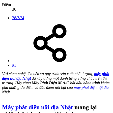
Điểm
36
28/3/24
#1
Với công nghệ tiên tiến và quy trình sản xuất chất lượng,
máy phát
điện nội địa Nhật
đã xây dựng một danh tiếng vững chắc trên thị
trường. Hãy cùng
Máy Phát Điện M.A.C
bắt đầu hành trình khám
phá những ưu điểm và đặc điểm nổi bật của
máy phát điện
nội địa
Nhật.
Máy phát điện nội địa Nhật
mang lại