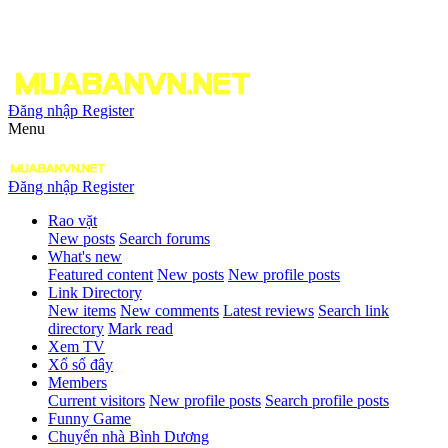
Đăng nhập
Register
Menu
Đăng nhập
Register
Rao vặt
New posts
Search forums
What's new
Featured content
New posts
New profile posts
Link Directory
New items
New comments
Latest reviews
Search link
directory
Mark read
Xem TV
Xổ số đây
Members
Current visitors
New profile posts
Search profile posts
Funny Game
Chuyển nhà Bình Dương