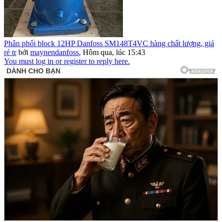
Phân phối block 12HP Danfoss SM148T4VC hàng chất lượng, giá
rẻ tr
bởi
maynendanfoss
,
Hôm qua, lúc 15:43
You must log in or register to reply here.