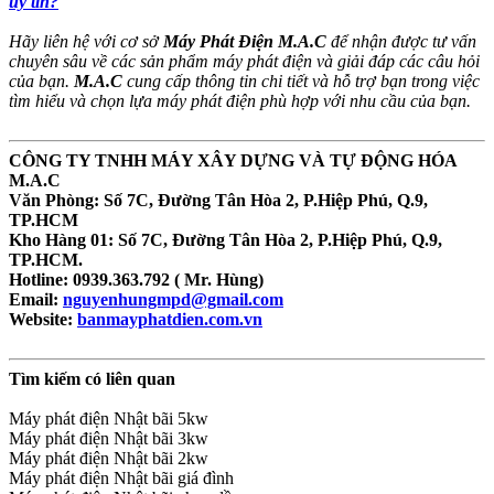
uy tín?
Hãy liên hệ với cơ sở
Máy Phát Điện M.A.C
để nhận được tư vấn
chuyên sâu về các sản phẩm máy phát điện và giải đáp các câu hỏi
của bạn.
M.A.C
cung cấp thông tin chi tiết và hỗ trợ bạn trong việc
tìm hiểu và chọn lựa máy phát điện phù hợp với nhu cầu của bạn.
CÔNG TY TNHH MÁY XÂY DỰNG VÀ TỰ ĐỘNG HÓA
M.A.C
Văn Phòng: Số 7C, Đường Tân Hòa 2, P.Hiệp Phú, Q.9,
TP.HCM
Kho Hàng 01: Số 7C, Đường Tân Hòa 2, P.Hiệp Phú, Q.9,
TP.HCM.
Hotline: 0939.363.792 ( Mr. Hùng)
Email:
nguyenhungmpd@gmail.com
Website:
banmayphatdien.com.vn
Tìm kiếm có liên quan
Máy phát điện Nhật bãi 5kw
Máy phát điện Nhật bãi 3kw
Máy phát điện Nhật bãi 2kw
Máy phát điện Nhật bãi giá đình