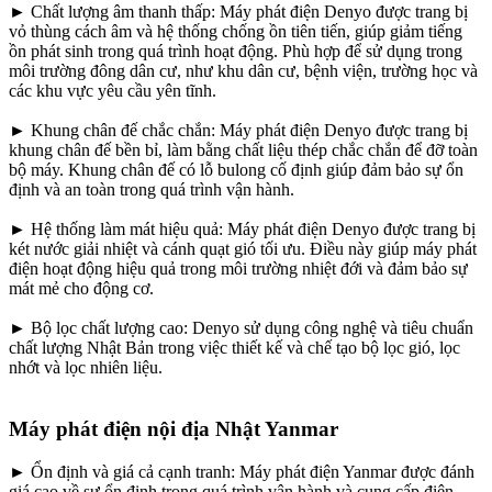
► Chất lượng âm thanh thấp: Máy phát điện Denyo được trang bị
vỏ thùng cách âm và hệ thống chống ồn tiên tiến, giúp giảm tiếng
ồn phát sinh trong quá trình hoạt động. Phù hợp để sử dụng trong
môi trường đông dân cư, như khu dân cư, bệnh viện, trường học và
các khu vực yêu cầu yên tĩnh.
► Khung chân đế chắc chắn: Máy phát điện Denyo được trang bị
khung chân đế bền bỉ, làm bằng chất liệu thép chắc chắn để đỡ toàn
bộ máy. Khung chân đế có lỗ bulong cố định giúp đảm bảo sự ổn
định và an toàn trong quá trình vận hành.
► Hệ thống làm mát hiệu quả: Máy phát điện Denyo được trang bị
két nước giải nhiệt và cánh quạt gió tối ưu. Điều này giúp máy phát
điện hoạt động hiệu quả trong môi trường nhiệt đới và đảm bảo sự
mát mẻ cho động cơ.
► Bộ lọc chất lượng cao: Denyo sử dụng công nghệ và tiêu chuẩn
chất lượng Nhật Bản trong việc thiết kế và chế tạo bộ lọc gió, lọc
nhớt và lọc nhiên liệu.
Máy phát điện nội địa Nhật Yanmar
► Ổn định và giá cả cạnh tranh: Máy phát điện Yanmar được đánh
giá cao về sự ổn định trong quá trình vận hành và cung cấp điện