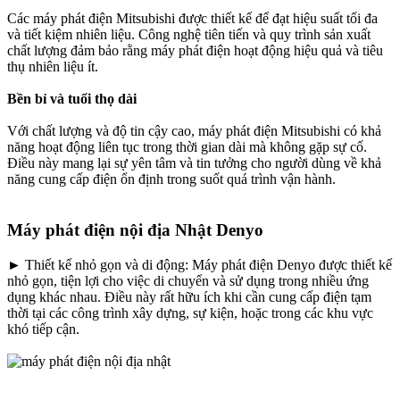
Các máy phát điện Mitsubishi được thiết kế để đạt hiệu suất tối đa
và tiết kiệm nhiên liệu. Công nghệ tiên tiến và quy trình sản xuất
chất lượng đảm bảo rằng máy phát điện hoạt động hiệu quả và tiêu
thụ nhiên liệu ít.
Bền bỉ và tuổi thọ dài
Với chất lượng và độ tin cậy cao, máy phát điện Mitsubishi có khả
năng hoạt động liên tục trong thời gian dài mà không gặp sự cố.
Điều này mang lại sự yên tâm và tin tưởng cho người dùng về khả
năng cung cấp điện ổn định trong suốt quá trình vận hành.
Máy phát điện nội địa Nhật Denyo
► Thiết kế nhỏ gọn và di động: Máy phát điện Denyo được thiết kế
nhỏ gọn, tiện lợi cho việc di chuyển và sử dụng trong nhiều ứng
dụng khác nhau. Điều này rất hữu ích khi cần cung cấp điện tạm
thời tại các công trình xây dựng, sự kiện, hoặc trong các khu vực
khó tiếp cận.