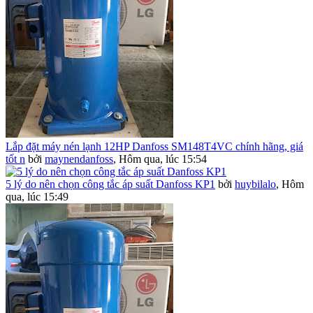
Lắp đặt máy nén lạnh 12HP Danfoss SM148T4VC chính hãng, giá
tốt n
bởi
maynendanfoss
,
Hôm qua, lúc 15:54
5 lý do nên chọn công tắc áp suất Danfoss KP1
bởi
huybilalo
,
Hôm
qua, lúc 15:49