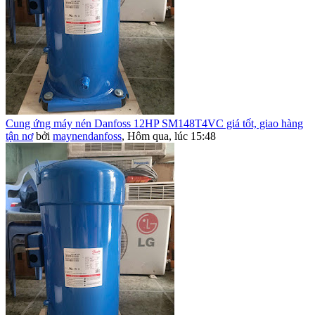
Cung ứng máy nén Danfoss 12HP SM148T4VC giá tốt, giao hàng
tận nơ
bởi
maynendanfoss
,
Hôm qua, lúc 15:48