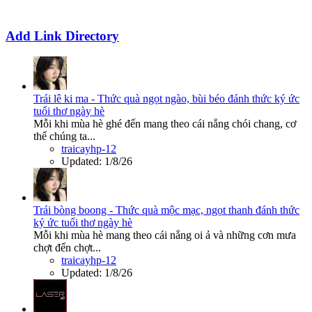
Add Link Directory
Trái lê ki ma - Thức quà ngọt ngào, bùi béo đánh thức ký ức
tuổi thơ ngày hè
Mỗi khi mùa hè ghé đến mang theo cái nắng chói chang, cơ
thể chúng ta...
traicayhp-12
Updated:
1/8/26
Trái bòng boong - Thức quà mộc mạc, ngọt thanh đánh thức
ký ức tuổi thơ ngày hè
Mỗi khi mùa hè mang theo cái nắng oi ả và những cơn mưa
chợt đến chợt...
traicayhp-12
Updated:
1/8/26