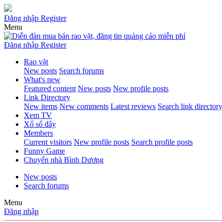
Đăng nhập
Register
Menu
Đăng nhập
Register
Rao vặt
New posts
Search forums
What's new
Featured content
New posts
New profile posts
Link Directory
New items
New comments
Latest reviews
Search link director
Xem TV
Xổ số đây
Members
Current visitors
New profile posts
Search profile posts
Funny Game
Chuyển nhà Bình Dương
New posts
Search forums
Menu
Đăng nhập