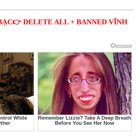
BẠC👉 DELETE ALL + BANNED VĨNH