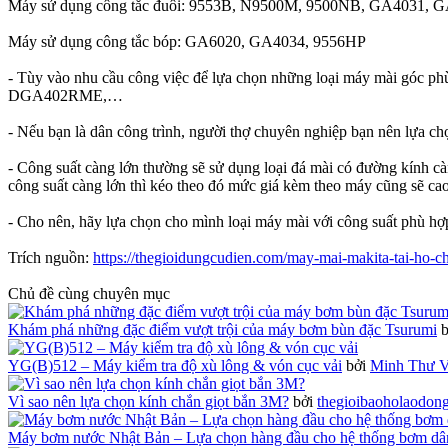
Máy sử dụng công tắc đuôi: 9553B, N9500M, 9500NB, GA4031,
Máy sử dụng công tắc bóp: GA6020, GA4034, 9556HP
- Tùy vào nhu cầu công việc để lựa chọn những loại máy mài góc p
DGA402RME,…
- Nếu bạn là dân công trình, người thợ chuyên nghiệp bạn nên lự
- Công suất càng lớn thường sẽ sử dụng loại đá mài có đường kính c
công suất càng lớn thì kéo theo đó mức giá kèm theo máy cũng sẽ ca
- Cho nên, hãy lựa chọn cho mình loại máy mài với công suất phù hợ
Trích nguồn:
https://thegioidungcudien.com/may-mai-makita-tai-ho-c
Chủ đề cùng chuyên mục
Khám phá những đặc điểm vượt trội của máy bơm bùn đặc Tsurumi
YG(B)512 – Máy kiểm tra độ xù lông & vón cục vải
bởi
Minh Thư V
Vì sao nên lựa chọn kính chắn giọt bắn 3M?
bởi
thegioibaoholaodon
Máy bơm nước Nhật Bản – Lựa chọn hàng đầu cho hệ thống bơm dâ