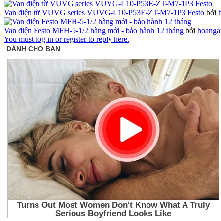
Van điện từ VUVG series VUVG-L10-P53E-ZT-M7-1P3 Festo
bởi
Van điện Festo MFH-5-1/2 hàng mới - bảo hành 12 tháng
bởi
hoanga
You must log in or register to reply here.