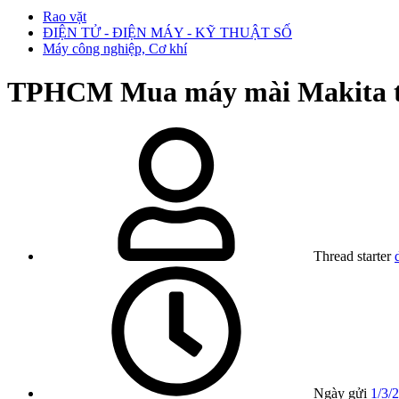
Rao vặt
ĐIỆN TỬ - ĐIỆN MÁY - KỸ THUẬT SỐ
Máy công nghiệp, Cơ khí
TPHCM
Mua máy mài Makita t
Thread starter
Ngày gửi
1/3/