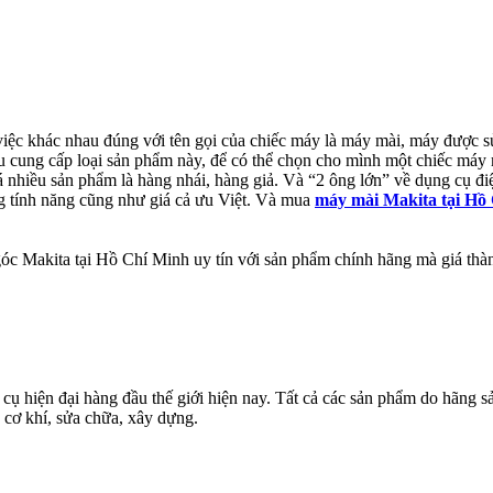
iệc khác nhau đúng với tên gọi của chiếc máy là máy mài, máy được s
u cung cấp loại sản phẩm này, để có thể chọn cho mình một chiếc máy mà
uá nhiều sản phẩm là hàng nhái, hàng giả. Và “2 ông lớn” về dụng cụ đ
g tính năng cũng như giá cả ưu Việt. Và mua
máy mài Makita tại Hồ
 góc Makita tại Hồ Chí Minh uy tín với sản phẩm chính hãng mà giá thà
ụ hiện đại hàng đầu thế giới hiện nay. Tất cả các sản phẩm do hãng sả
 cơ khí, sửa chữa, xây dựng.