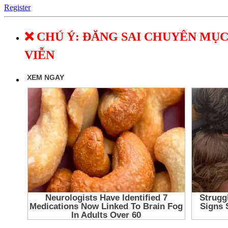
Register
❌ CHÚ Ý: ĐĂNG SAI CHUYÊN MỤC
VIỄN