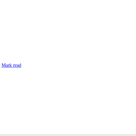
y
Mark read