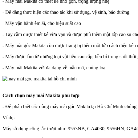
- Máy mài Makita có thiết kế nhỏ gọn, trọng lượng nhẹ
- Dễ dàng thực hiện các thao tác khi sử dụng, vệ sinh, bảo dưỡng
- Máy vận hành êm ái, cho hiệu suất cao
- Tay cầm được thiết kế vừa vặn và được phủ thêm một lớp cao su ch
- Máy mài góc Makita còn được trang bị thêm một lớp cách điện bên 
- Máy được làm từ những loại vật liệu cao cấp, bền bỉ trong suốt thời
- Máy mài Makita với đa dạng về mẫu mã, chủng loại.
Cách chọn máy mài Makita phù hợp
- Để phân biệt các dòng máy mài góc Makita tại Hồ Chí Minh chúng t
Ví dụ:
Máy sử dụng công tắc trượt như: 9553NB, GA4030, 9556HN, GA