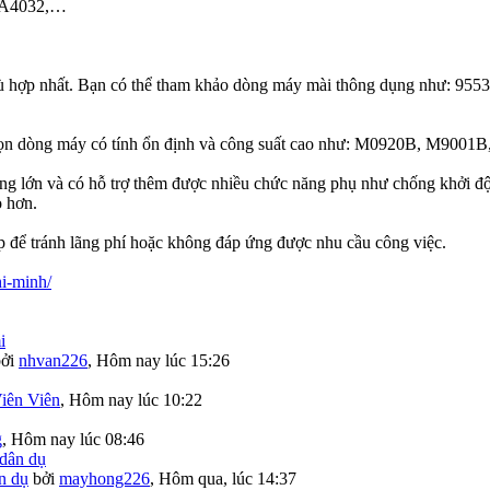
 GA4032,…
hù hợp nhất. Bạn có thể tham khảo dòng máy mài thông dụng như: 95
a chọn dòng máy có tính ổn định và công suất cao như: M0920B, M90
àng lớn và có hỗ trợ thêm được nhiều chức năng phụ như chống khởi đ
o hơn.
p để tránh lãng phí hoặc không đáp ứng được nhu cầu công việc.
hi-minh/
bởi
nhvan226
,
Hôm nay lúc 15:26
iên Viên
,
Hôm nay lúc 10:22
g
,
Hôm nay lúc 08:46
n dụ
bởi
mayhong226
,
Hôm qua, lúc 14:37