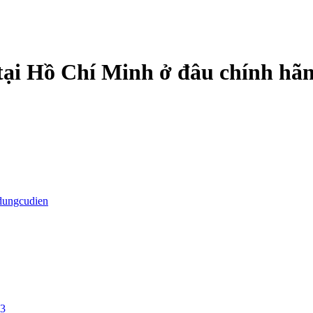
ại Hồ Chí Minh ở đâu chính hã
dungcudien
23