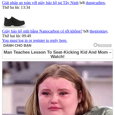
Giải pháp an toàn với giày bảo hộ tại Tây Ninh
bởi
dungcudien
,
Thứ ba lúc 13:34
Giày bảo hộ mũi bằng Nanocarbon có tốt không?
bởi
thegioigiay
,
Thứ hai lúc 09:49
You must log in or register to reply here.