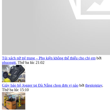
Túi xách nữ trẻ trung – Phụ kiện không thể thiếu cho chị em
bởi
phuongtt
,
Thứ ba lúc 21:02
Giày bảo hộ Jogger tại Đà Nẵng chọn đơn vị nào
bởi
thegioigiay
,
Thứ ba lúc 15:10