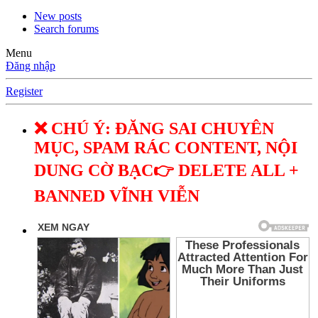
New posts
Search forums
Menu
Đăng nhập
Register
❌ CHÚ Ý: ĐĂNG SAI CHUYÊN
MỤC, SPAM RÁC CONTENT, NỘI
DUNG CỜ BẠC👉 DELETE ALL +
BANNED VĨNH VIỄN