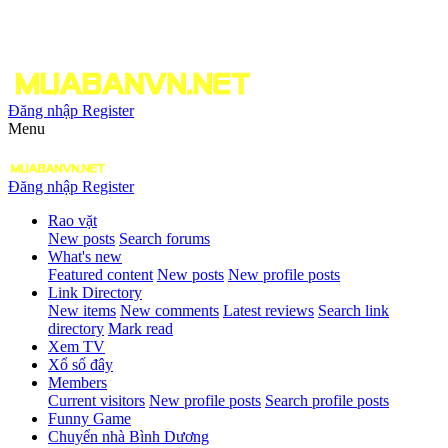
Đăng nhập
Register
Menu
Đăng nhập
Register
Rao vặt
New posts
Search forums
What's new
Featured content
New posts
New profile posts
Link Directory
New items
New comments
Latest reviews
Search link
directory
Mark read
Xem TV
Xổ số đây
Members
Current visitors
New profile posts
Search profile posts
Funny Game
Chuyển nhà Bình Dương