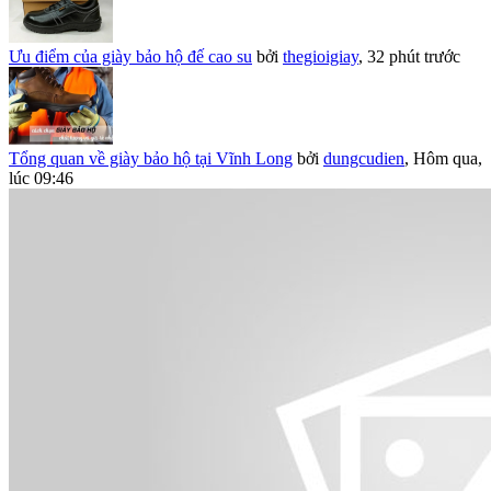
Ưu điểm của giày bảo hộ đế cao su
bởi
thegioigiay
,
32 phút trước
Tổng quan về giày bảo hộ tại Vĩnh Long
bởi
dungcudien
,
Hôm qua,
lúc 09:46