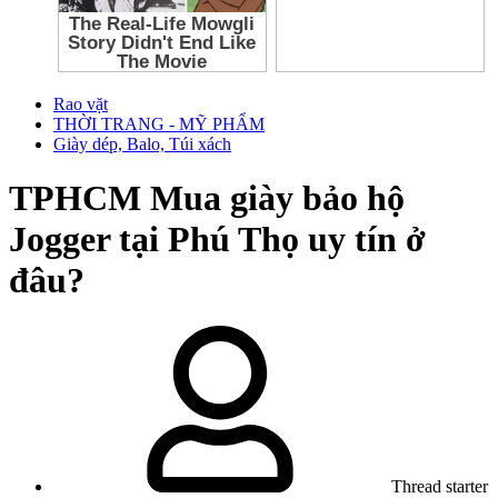
Rao vặt
THỜI TRANG - MỸ PHẨM
Giày dép, Balo, Túi xách
TPHCM
Mua giày bảo hộ
Jogger tại Phú Thọ uy tín ở
đâu?
Thread starter