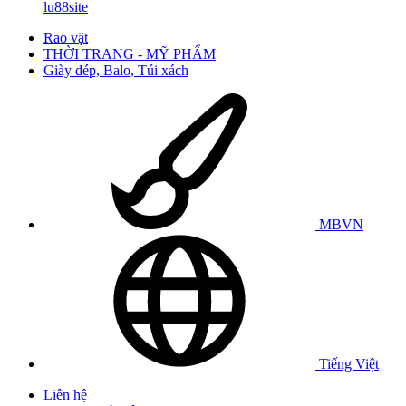
lu88site
Rao vặt
THỜI TRANG - MỸ PHẨM
Giày dép, Balo, Túi xách
MBVN
Tiếng Việt
Liên hệ