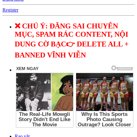
Register
❌ CHÚ Ý: ĐĂNG SAI CHUYÊN
MỤC, SPAM RÁC CONTENT, NỘI
DUNG CỜ BẠC👉 DELETE ALL +
BANNED VĨNH VIỄN
Rao vặt