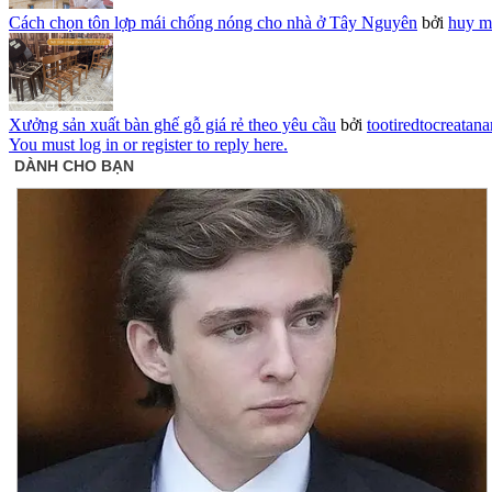
Cách chọn tôn lợp mái chống nóng cho nhà ở Tây Nguyên
bởi
huy m
Xưởng sản xuất bàn ghế gỗ giá rẻ theo yêu cầu
bởi
tootiredtocreatan
You must log in or register to reply here.