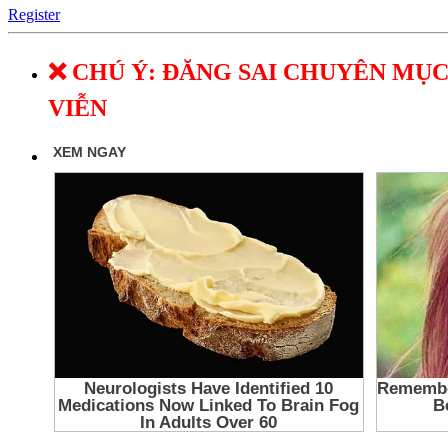
Register
❌ CHÚ Ý: ĐĂNG SAI CHUYÊN MỤC
VIỄN