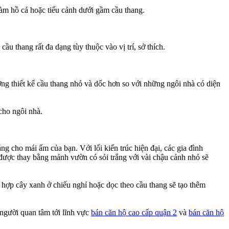
hồ cá hoặc tiểu cảnh dưới gầm cầu thang.
ầu thang rất đa dạng tùy thuộc vào vị trí, sở thích.
ờng thiết kế cầu thang nhỏ và dốc hơn so với những ngôi nhà có diện
cho ngôi nhà.
g cho mái ấm của bạn. Với lối kiến trúc hiện đại, các gia đình
 được thay bằng mảnh vườn có sỏi trắng với vài chậu cảnh nhỏ sẽ
t hợp cây xanh ở chiếu nghỉ hoặc dọc theo cầu thang sẽ tạo thêm
 người quan tâm tới lĩnh vực
bán căn hộ cao cấp quận 2
và
bán căn hộ