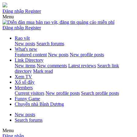
Đăng nhập
Register
Menu
Đăng nhập
Register
Rao vặt
New posts
Search forums
What's new
Featured content
New posts
New profile posts
Link Directory
New items
New comments
Latest reviews
Search link
directory
Mark read
Xem TV
Xổ số đây
Members
Current visitors
New profile posts
Search profile posts
Funny Game
Chuyển nhà Bình Dương
New posts
Search forums
Menu
Đăng nhập