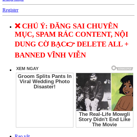
Register
❌ CHÚ Ý: ĐĂNG SAI CHUYÊN
MỤC, SPAM RÁC CONTENT, NỘI
DUNG CỜ BẠC👉 DELETE ALL +
BANNED VĨNH VIỄN
Rao vặt