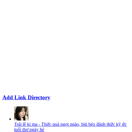
Add Link Directory
Trái lê ki ma - Thức quà ngọt ngào, bùi béo đánh thức ký ức
tuổi thơ ngày hè