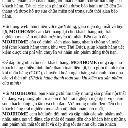
hành và chăm sóc khách hàng tốt nhất để đảm bảo sự hài lòng của
khách hàng. Tất cả các sản phẩm đều được bảo hành từ 12 đến 24
tháng và được hỗ trợ sửa chữa miễn phí trong suốt thời gian bảo
hành.
Với trang web thân thiện với người dùng, giao diện đẹp mắt và tiện
lợi,
MOJIHOME
cam kết mang lại cho khách hàng một trải
nghiệm mua sắm nội thất trực tuyến tốt nhất. Bên cạnh đó,
MOJIHOME
còn có chính sách giao hàng nhanh chóng và miễn
phí (cho khách hàng trong khu vực Thủ Đức), giúp khách hàng tiết
kiệm được chi phí vận chuyển và nhận sản phẩm đúng thời hạn.
Để đáp ứng nhu cầu của khách hàng,
MOJIHOME
cung cấp cho
khách hàng nhiều hình thức thanh toán tiện lợi, bao gồm thanh toán
khi nhận hàng (COD), chuyển khoản ngân hàng và thanh toán qua
các ví điện tử.
(Khách hàng thanh toán sau khi kiểm tra sản phẩm
của mình)
Với
MOJIHOME
, bạn không chỉ tìm thấy những sản phẩm nội thất
đa dạng và phong phú, mà còn được trải nghiệm một dịch vụ chăm
sóc khách hàng tận tâm và chu đáo. Với mong muốn đem đến cho
khách hàng trải nghiệm mua sắm nội thất hoàn hảo nhất,
MOJIHOME
cam kết luôn đổi mới và cập nhật các sản phẩm mới
nhất, sáng tạo và đẳng cấp nhất để mang đến cho khách hàng những
sản phẩm nội thất tốt nhất và đáp ứng tối đa nhu cầu của khách