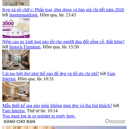
Kẹp xà gồ chữ c: Phân loại, ứng dụng và báo giá chi tiết năm 2026
bởi
langtumuadong
,
Hôm qua, lúc 23:43
Nệm cao su 1m6 loại nào tốt cho người đau đốt sống cổ, thắt lưng?
bởi
Instock Furniture
,
Hôm qua, lúc 15:50
Cải tạo biệt thự như thế nào để đẹp và tối ưu chi phí?
bởi
Fam
Interior
,
Hôm qua, lúc 10:31
Mẫu thiết kế spa nào giúp không gian đẹp và thu hút khách?
bởi
Fam Interior
,
Thứ tư lúc 10:14
You must log in or register to reply here.