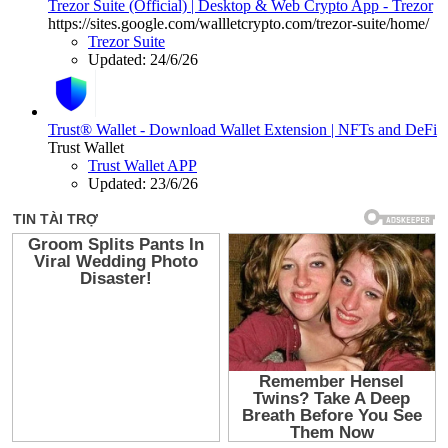
Trezor Suite (Official) | Desktop & Web Crypto App - Trezor
https://sites.google.com/wallletcrypto.com/trezor-suite/home/
Trezor Suite
Updated:
24/6/26
Trust® Wallet - Download Wallet Extension | NFTs and DeFi
Trust Wallet
Trust Wallet APP
Updated:
23/6/26