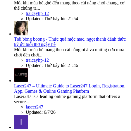
Mỗi khi mùa hè ghé đến mang theo cái nắng chói chang, cơ
thể chúng ta...
traicayhp-12
Updated:
Thứ bảy lúc 21:54
Trái bòng boong - Thức quà mộc mạc, ngọt thanh đánh thức
ký ức tuổi thơ ngày hè
Mỗi khi mùa hè mang theo cái nắng oi ả và những cơn mưa
chợt đến chợt...
traicayhp-12
Updated:
Thứ bảy lúc 21:46
Laser247 – Ultimate Guide to Laser247 Login, Registration,
App, Games & Online Gaming Platform
Laser247 is a leading online gaming platform that offers a
secure...
laseer247
Updated:
6/7/26