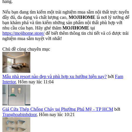
hàng.
Nếu bạn đang tìm kiếm một trải nghiệm mua sắm nội thất trực tuyến
đầy đủ, đa dạng và chất lượng cao,
MOJIHOME
là nơi lý tưởng để
bạn khám phá và tìm kiếm những sản phẩm nội thất phù hợp với
nhu cầu của bạn. Hãy ghé thăm
MOJIHOME
tại
https://mojihome.store/
để biết thêm thông tin chi tiết và có được trải
nghiệm mua sắm tuyệt vời nhất!
Chủ đề cùng chuyên mục
Mẫu nhà resort nào đẹp và phù hợp xu hướng hiện nay?
bởi
Fam
Interior
,
Hôm nay lúc 11:04
Giá Cửa Thép Chống Cháy tại Phường Phú Mỹ - TP HCM
bởi
Tranghoabinhdoor
,
Hôm nay lúc 10:21