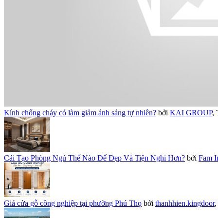
Kính chống cháy có làm giảm ánh sáng tự nhiên?
bởi
KAI GROUP
,
Cải Tạo Phòng Ngủ Thế Nào Để Đẹp Và Tiện Nghi Hơn?
bởi
Fam In
Giá cửa gỗ công nghiệp tại phường Phú Thọ
bởi
thanhhien.kingdoor