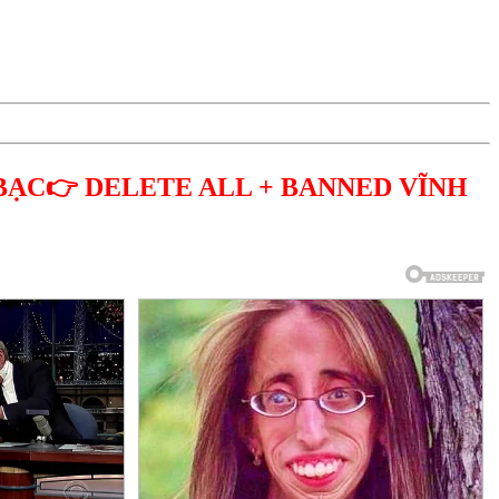
BẠC👉 DELETE ALL + BANNED VĨNH