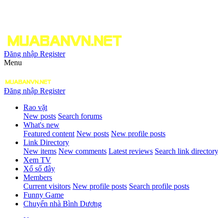
Đăng nhập
Register
Menu
Đăng nhập
Register
Rao vặt
New posts
Search forums
What's new
Featured content
New posts
New profile posts
Link Directory
New items
New comments
Latest reviews
Search link director
Xem TV
Xổ số đây
Members
Current visitors
New profile posts
Search profile posts
Funny Game
Chuyển nhà Bình Dương