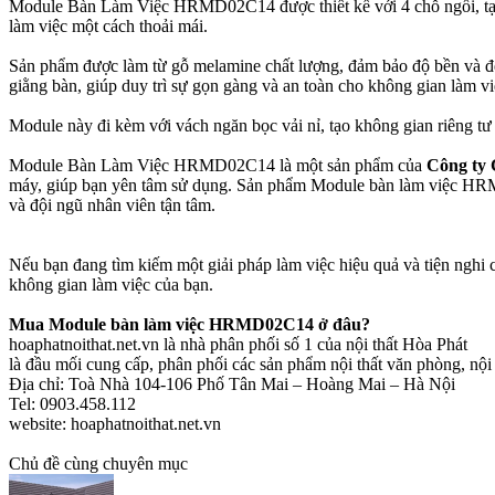
Module Bàn Làm Việc HRMD02C14 được thiết kế với 4 chỗ ngồi, tạo n
làm việc một cách thoải mái.
Sản phẩm được làm từ gỗ melamine chất lượng, đảm bảo độ bền và đẹ
giằng bàn, giúp duy trì sự gọn gàng và an toàn cho không gian làm vi
Module này đi kèm với vách ngăn bọc vải nỉ, tạo không gian riêng tư
Module Bàn Làm Việc HRMD02C14 là một sản phẩm của
Công ty 
máy, giúp bạn yên tâm sử dụng. Sản phẩm Module bàn làm việc H
và đội ngũ nhân viên tận tâm.
Nếu bạn đang tìm kiếm một giải pháp làm việc hiệu quả và tiện ng
không gian làm việc của bạn.
Mua Module bàn làm việc HRMD02C14 ở đâu?
hoaphatnoithat.net.vn là nhà phân phối số 1 của nội thất Hòa Phát
là đầu mối cung cấp, phân phối các sản phẩm nội thất văn phòng, nội th
Địa chỉ: Toà Nhà 104-106 Phố Tân Mai – Hoàng Mai – Hà Nội
Tel: 0903.458.112
website: hoaphatnoithat.net.vn
Chủ đề cùng chuyên mục