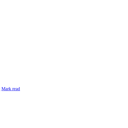
y
Mark read