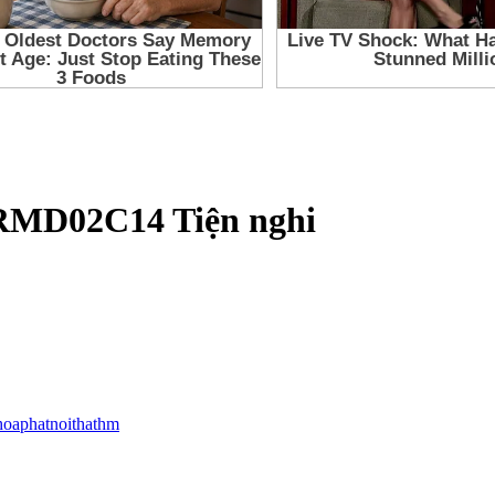
HRMD02C14 Tiện nghi
hoaphatnoithathm