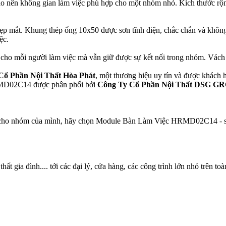
ên không gian làm việc phù hợp cho một nhóm nhỏ. Kích thước rộng l
p mắt. Khung thép ống 10x50 được sơn tĩnh điện, chắc chắn và không b
ệc.
 cho mỗi người làm việc mà vẫn giữ được sự kết nối trong nhóm. Vách ng
Cổ Phần Nội Thất Hòa Phát
, một thương hiệu uy tín và được khách
RMD02C14 được phân phối bởi
Công Ty Cổ Phần Nội Thất DSG G
hi cho nhóm của mình, hãy chọn Module Bàn Làm Việc HRMD02C14 - sự 
ất gia đình.... tới các đại lý, cửa hàng, các công trình lớn nhỏ trên to