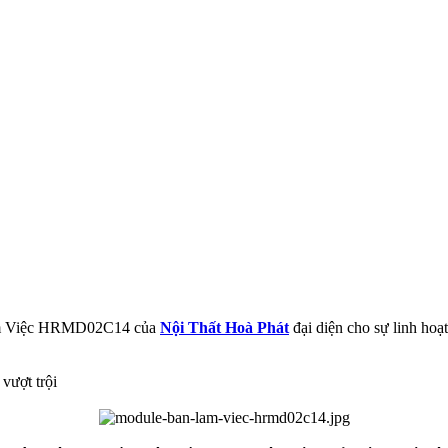
 Làm Việc HRMD02C14 của
Nội Thất Hoà Phát
đại diện cho sự linh hoạt
 vượt trội