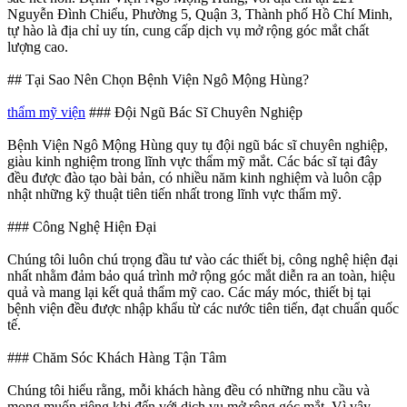
Nguyễn Đình Chiểu, Phường 5, Quận 3, Thành phố Hồ Chí Minh,
tự hào là địa chỉ uy tín, cung cấp dịch vụ mở rộng góc mắt chất
lượng cao.
## Tại Sao Nên Chọn Bệnh Viện Ngô Mộng Hùng?
thẩm mỹ viện
### Đội Ngũ Bác Sĩ Chuyên Nghiệp
Bệnh Viện Ngô Mộng Hùng quy tụ đội ngũ bác sĩ chuyên nghiệp,
giàu kinh nghiệm trong lĩnh vực thẩm mỹ mắt. Các bác sĩ tại đây
đều được đào tạo bài bản, có nhiều năm kinh nghiệm và luôn cập
nhật những kỹ thuật tiên tiến nhất trong lĩnh vực thẩm mỹ.
### Công Nghệ Hiện Đại
Chúng tôi luôn chú trọng đầu tư vào các thiết bị, công nghệ hiện đại
nhất nhằm đảm bảo quá trình mở rộng góc mắt diễn ra an toàn, hiệu
quả và mang lại kết quả thẩm mỹ cao. Các máy móc, thiết bị tại
bệnh viện đều được nhập khẩu từ các nước tiên tiến, đạt chuẩn quốc
tế.
### Chăm Sóc Khách Hàng Tận Tâm
Chúng tôi hiểu rằng, mỗi khách hàng đều có những nhu cầu và
mong muốn riêng khi đến với dịch vụ mở rộng góc mắt. Vì vậy,