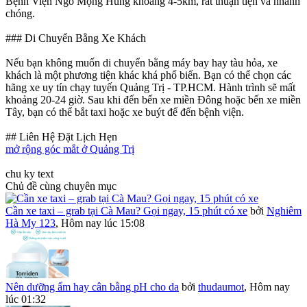
Bệnh Viện Ngô Mộng Hùng khoảng 4-5km, rất thuận tiện và nhanh
chóng.
### Di Chuyển Bằng Xe Khách
Nếu bạn không muốn di chuyển bằng máy bay hay tàu hỏa, xe
khách là một phương tiện khác khá phổ biến. Bạn có thể chọn các
hãng xe uy tín chạy tuyến Quảng Trị - TP.HCM. Hành trình sẽ mất
khoảng 20-24 giờ. Sau khi đến bến xe miền Đông hoặc bến xe miền
Tây, bạn có thể bắt taxi hoặc xe buýt để đến bệnh viện.
## Liên Hệ Đặt Lịch Hẹn
mở rộng góc mắt ở Quảng Trị
chu ky text
Chủ đề cùng chuyên mục
Cần xe taxi – grab tại Cà Mau? Gọi ngay, 15 phút có xe
bởi
Nghiêm
Hà My 123
,
Hôm nay lúc 15:08
Nên dưỡng ẩm hay cân bằng pH cho da
bởi
thudaumot
,
Hôm nay
lúc 01:32