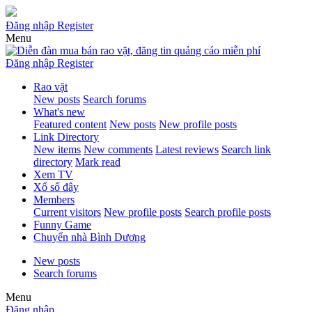
Đăng nhập
Register
Menu
Đăng nhập
Register
Rao vặt
New posts
Search forums
What's new
Featured content
New posts
New profile posts
Link Directory
New items
New comments
Latest reviews
Search link
directory
Mark read
Xem TV
Xổ số đây
Members
Current visitors
New profile posts
Search profile posts
Funny Game
Chuyển nhà Bình Dương
New posts
Search forums
Menu
Đăng nhập