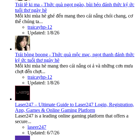
Trái lê ki ma - Thức quà ngọt ngào, bùi béo đánh thức ký ức
tuổi thơ ngày hè
Mỗi khi mùa hè ghé đến mang theo cái nắng chói chang, cơ
thể chúng ta...
traicayhp-12
Updated:
1/8/26
Trái bòng boong - Thức quà mộc mạc, ngọt thanh đánh thức
ký ức tuổi thơ ngày hè
Mỗi khi mùa hè mang theo cái nắng oi ả và những cơn mưa
chợt đến chợt...
traicayhp-12
Updated:
1/8/26
Laser247 – Ultimate Guide to Laser247 Login, Registration,
App, Games & Online Gaming Platform
Laser247 is a leading online gaming platform that offers a
secure...
laseer247
Updated:
6/7/26