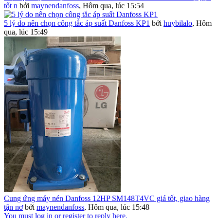
tốt n
bởi
maynendanfoss
,
Hôm qua, lúc 15:54
5 lý do nên chọn công tắc áp suất Danfoss KP1
bởi
huybilalo
,
Hôm
qua, lúc 15:49
Cung ứng máy nén Danfoss 12HP SM148T4VC giá tốt, giao hàng
tận nơ
bởi
maynendanfoss
,
Hôm qua, lúc 15:48
You must log in or register to reply here.