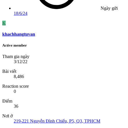
Ngày gửi
18/6/24
K
khachhangtuvan
Active member
Tham gia ngày
3/12/22
Bài viết
8,486
Reaction score
0
Điểm
36
Nơi ở
219-221 Nguyễn Đình Chiểu, P5, Q3, TPHCM