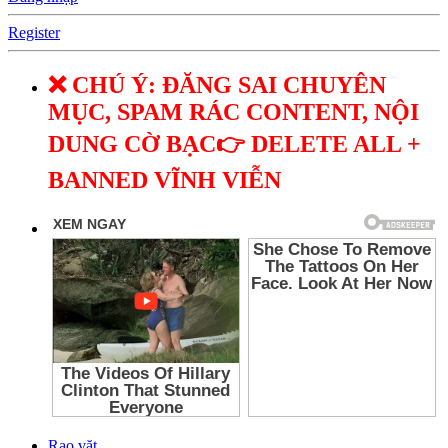
Register
❌ CHÚ Ý: ĐĂNG SAI CHUYÊN
MỤC, SPAM RÁC CONTENT, NỘI
DUNG CỜ BẠC👉 DELETE ALL +
BANNED VĨNH VIỄN
Rao vặt