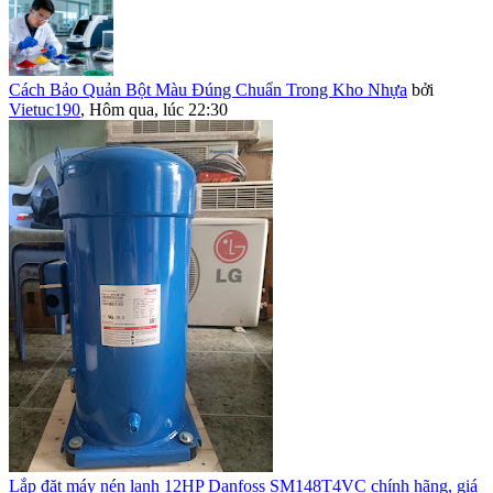
Cách Bảo Quản Bột Màu Đúng Chuẩn Trong Kho Nhựa
bởi
Vietuc190
,
Hôm qua, lúc 22:30
Lắp đặt máy nén lạnh 12HP Danfoss SM148T4VC chính hãng, giá