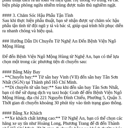
biện pháp phòng ngừa nhiễm trùng được tuân thủ nghiêm ngặt.
#### 3. Chăm Sóc Hậu Phẫu Tận Tình
Sau khi thực hiện phẫu thuật, bạn sẽ nhận được sự chăm sóc hậu
phẫu tận tình từ đội ngũ y tá và bác sĩ, giúp quá trình hồi phục diễn
ra nhanh chóng và hiệu quả.
### Hướng Dẫn Di Chuyển Từ Nghệ An Đến Bệnh Viện Ngô
Mộng Hùng
Để đến Bệnh Viện Ngô Mộng Hùng từ Nghệ An, bạn có thể lựa
chọn một trong các phương tiện di chuyển sau:
#### Bằng Máy Bay
- **Chuyến bay:** Từ sân bay Vinh (VII) đến sân bay Tân Sơn
Nhất (SGN) tại Thành phố Hồ Chí Minh.
- **Di chuyển từ sân bay:** Sau khi đến sân bay Tân Sơn Nhất,
bạn có thể sử dụng dịch vụ taxi hoặc Grab để đến Bệnh Viện Ngô
Mộng Hùng, địa chỉ 221 Nguyễn Đình Chiểu, Phường 5, Quận 3.
Thời gian di chuyển khoảng 30 phút tùy vào tình trạng giao thông.
#### Bằng Xe Khách
- **Xe khách chất lượng cao:** Từ Nghệ An, bạn có thể chọn các
hãng xe uy tín như Hoàng Long, Phương Trang để đi đến Thành