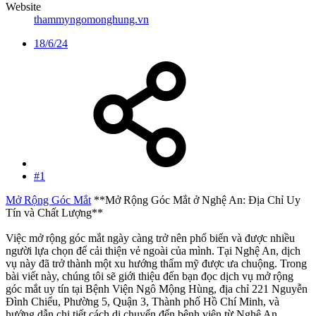
Website
thammyngomonghung.vn
18/6/24
#1
Mở Rộng Góc Mắt
**Mở Rộng Góc Mắt ở Nghệ An: Địa Chỉ Uy
Tín và Chất Lượng**
Việc mở rộng góc mắt ngày càng trở nên phổ biến và được nhiều
người lựa chọn để cải thiện vẻ ngoài của mình. Tại Nghệ An, dịch
vụ này đã trở thành một xu hướng thẩm mỹ được ưa chuộng. Trong
bài viết này, chúng tôi sẽ giới thiệu đến bạn đọc dịch vụ mở rộng
góc mắt uy tín tại Bệnh Viện Ngô Mộng Hùng, địa chỉ 221 Nguyễn
Đình Chiểu, Phường 5, Quận 3, Thành phố Hồ Chí Minh, và
hướng dẫn chi tiết cách di chuyển đến bệnh viện từ Nghệ An.