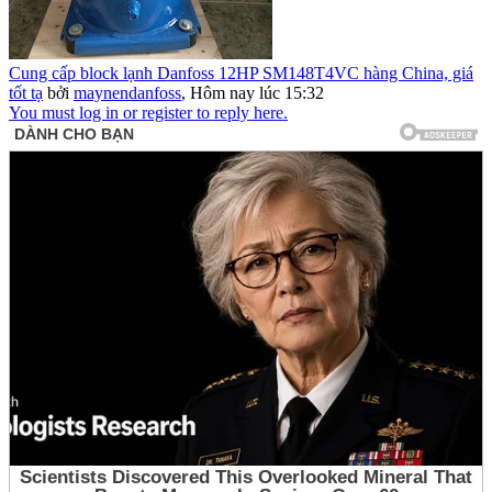
Cung cấp block lạnh Danfoss 12HP SM148T4VC hàng China, giá
tốt tạ
bởi
maynendanfoss
,
Hôm nay lúc 15:32
You must log in or register to reply here.