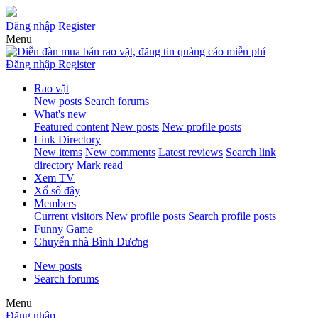
Đăng nhập
Register
Menu
Đăng nhập
Register
Rao vặt
New posts
Search forums
What's new
Featured content
New posts
New profile posts
Link Directory
New items
New comments
Latest reviews
Search link
directory
Mark read
Xem TV
Xổ số đây
Members
Current visitors
New profile posts
Search profile posts
Funny Game
Chuyển nhà Bình Dương
New posts
Search forums
Menu
Đăng nhập