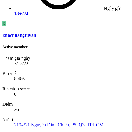
Ngày gửi
18/6/24
K
khachhangtuvan
Active member
Tham gia ngày
3/12/22
Bài viết
8,486
Reaction score
0
Điểm
36
Nơi ở
219-221 Nguyễn Đình Chiểu, P5, Q3, TPHCM