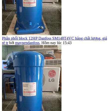
Phân phối block 12HP Danfoss SM148T4VC hàng chất lượng, giá
rẻ tr
bởi
maynendanfoss
,
Hôm nay lúc 15:43