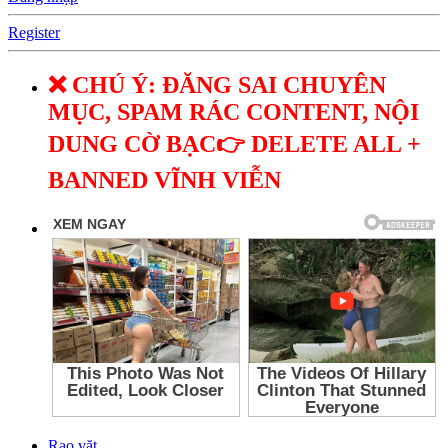
Register
❌ CHÚ Ý: ĐĂNG SAI CHUYÊN
MỤC, SPAM RÁC CONTENT, NỘI
DUNG CỜ BẠC👉 DELETE ALL +
BANNED VĨNH VIỄN
Rao vặt