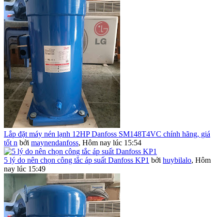
Lắp đặt máy nén lạnh 12HP Danfoss SM148T4VC chính hãng, giá
tốt n
bởi
maynendanfoss
,
Hôm nay lúc 15:54
5 lý do nên chọn công tắc áp suất Danfoss KP1
bởi
huybilalo
,
Hôm
nay lúc 15:49