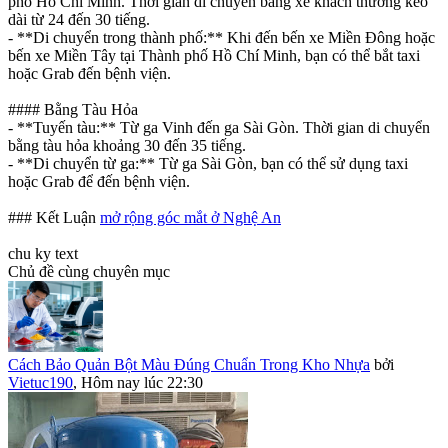
phố Hồ Chí Minh. Thời gian di chuyển bằng xe khách thường kéo
dài từ 24 đến 30 tiếng.
- **Di chuyển trong thành phố:** Khi đến bến xe Miền Đông hoặc
bến xe Miền Tây tại Thành phố Hồ Chí Minh, bạn có thể bắt taxi
hoặc Grab đến bệnh viện.
#### Bằng Tàu Hỏa
- **Tuyến tàu:** Từ ga Vinh đến ga Sài Gòn. Thời gian di chuyển
bằng tàu hỏa khoảng 30 đến 35 tiếng.
- **Di chuyển từ ga:** Từ ga Sài Gòn, bạn có thể sử dụng taxi
hoặc Grab để đến bệnh viện.
### Kết Luận
mở rộng góc mắt ở Nghệ An
chu ky text
Chủ đề cùng chuyên mục
Cách Bảo Quản Bột Màu Đúng Chuẩn Trong Kho Nhựa
bởi
Vietuc190
,
Hôm nay lúc 22:30