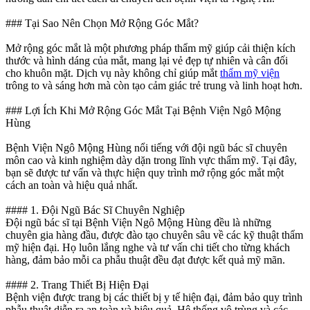
### Tại Sao Nên Chọn Mở Rộng Góc Mắt?
Mở rộng góc mắt là một phương pháp thẩm mỹ giúp cải thiện kích
thước và hình dáng của mắt, mang lại vẻ đẹp tự nhiên và cân đối
cho khuôn mặt. Dịch vụ này không chỉ giúp mắt
thẩm mỹ viện
trông to và sáng hơn mà còn tạo cảm giác trẻ trung và linh hoạt hơn.
### Lợi Ích Khi Mở Rộng Góc Mắt Tại Bệnh Viện Ngô Mộng
Hùng
Bệnh Viện Ngô Mộng Hùng nổi tiếng với đội ngũ bác sĩ chuyên
môn cao và kinh nghiệm dày dặn trong lĩnh vực thẩm mỹ. Tại đây,
bạn sẽ được tư vấn và thực hiện quy trình mở rộng góc mắt một
cách an toàn và hiệu quả nhất.
#### 1. Đội Ngũ Bác Sĩ Chuyên Nghiệp
Đội ngũ bác sĩ tại Bệnh Viện Ngô Mộng Hùng đều là những
chuyên gia hàng đầu, được đào tạo chuyên sâu về các kỹ thuật thẩm
mỹ hiện đại. Họ luôn lắng nghe và tư vấn chi tiết cho từng khách
hàng, đảm bảo mỗi ca phẫu thuật đều đạt được kết quả mỹ mãn.
#### 2. Trang Thiết Bị Hiện Đại
Bệnh viện được trang bị các thiết bị y tế hiện đại, đảm bảo quy trình
phẫu thuật diễn ra an toàn và hiệu quả. Hệ thống vô trùng và các