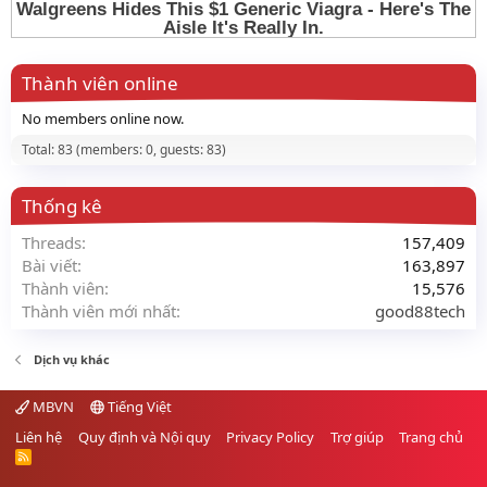
Thành viên online
No members online now.
Total: 83 (members: 0, guests: 83)
Thống kê
Threads
157,409
Bài viết
163,897
Thành viên
15,576
Thành viên mới nhất
good88tech
Dịch vụ khác
MBVN
Tiếng Việt
Liên hệ
Quy định và Nội quy
Privacy Policy
Trợ giúp
Trang chủ
R
S
S