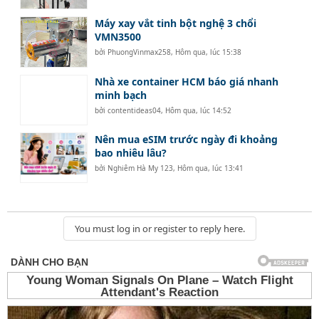
Máy xay vắt tinh bột nghệ 3 chổi
VMN3500
bởi
PhuongVinmax258
,
Hôm qua, lúc 15:38
Nhà xe container HCM báo giá nhanh
minh bạch
bởi
contentideas04
,
Hôm qua, lúc 14:52
Nên mua eSIM trước ngày đi khoảng
bao nhiêu lâu?
bởi
Nghiêm Hà My 123
,
Hôm qua, lúc 13:41
You must log in or register to reply here.