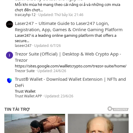
Mỗi khi mùa hè mang theo cái nắng oi ả và những cơn mưa
chợt đến chợt...
traicayhp-12
Updated:
Thứ bảy lúc 21:46
Laser247 – Ultimate Guide to Laser247 Login,
Registration, App, Games & Online Gaming Platform
Laser247 is a leading online gaming platform that offers a
secure...
laseer247
Updated:
6/7/26
Trezor Suite (Official) | Desktop & Web Crypto App -
Trezor
https://sites.google.com/wallletcrypto.com/trezor-suite/home/
Trezor Suite
Updated:
24/6/26
Trust® Wallet - Download Wallet Extension | NFTs and
DeFi
Trust Wallet
Trust Wallet APP
Updated:
23/6/26