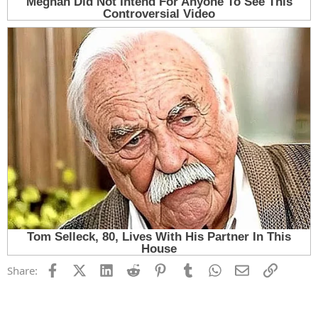
Facebook
X (Twitter)
LinkedIn
Reddit
Pinterest
Tumblr
WhatsApp
Email
Link
Share: