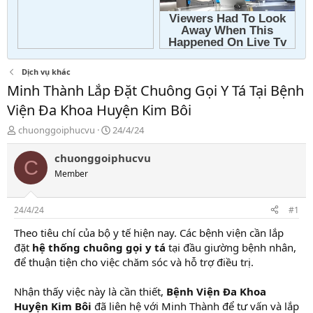
Dịch vụ khác
Minh Thành Lắp Đặt Chuông Gọi Y Tá Tại Bệnh
Viện Đa Khoa Huyện Kim Bôi
T
N
chuonggoiphucvu
24/4/24
h
g
r
à
chuonggoiphucvu
C
e
y
Member
a
g
d
ử
s
i
24/4/24
#1
t
a
Theo tiêu chí của bộ y tế hiện nay. Các bệnh viện cần lắp
r
đặt
hệ thống chuông gọi y tá
tại đầu giường bệnh nhân,
t
để thuận tiện cho việc chăm sóc và hỗ trợ điều trị.
e
r
Nhận thấy việc này là cần thiết,
Bệnh Viện Đa Khoa
Huyện Kim Bôi
đã liên hệ với Minh Thành để tư vấn và lắp