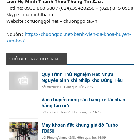
Liên Hệ Minh Thành Theo Thông Tin Sau :
Hotline: 0933 800 688 / (024).35420250 – (028).815 0998
Skype : giaminhthanh
Website : chuonggoi.net – chuonggoita.vn
Nguồn :
https://chuonggoi.net/benh-vien-da-khoa-huyen-
kim-boi/
CHỦ ĐỀ CÙNG CHUYÊN MỤC
Quy Trình Thử Nghiệm Hạt Nhựa
Nguyên Sinh Khi Nhập Kho Đúng Tiêu
bởi
Vietuc190
,
Hôm qua, lúc 22:35
Vận chuyển nông sản bằng xe tải nhận
hàng tận nơi
bởi
contentideas04
,
Hôm qua, lúc 16:42
Máy khoan đất khung giá đỡ Turbo
TB650
bởi
PhuongVinmax258
,
Hôm qua, lúc 16:09