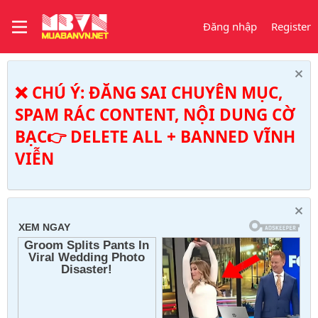
Đăng nhập
Register
❌ CHÚ Ý: ĐĂNG SAI CHUYÊN MỤC,
SPAM RÁC CONTENT, NỘI DUNG CỜ
BẠC👉 DELETE ALL + BANNED VĨNH
VIỄN