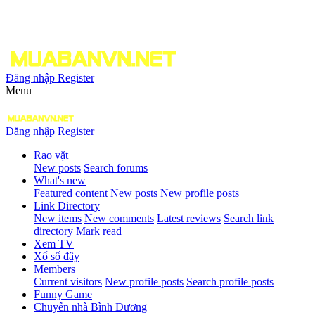
Đăng nhập
Register
Menu
Đăng nhập
Register
Rao vặt
New posts
Search forums
What's new
Featured content
New posts
New profile posts
Link Directory
New items
New comments
Latest reviews
Search link
directory
Mark read
Xem TV
Xổ số đây
Members
Current visitors
New profile posts
Search profile posts
Funny Game
Chuyển nhà Bình Dương