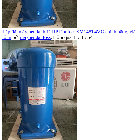
Lắp đặt máy nén lạnh 12HP Danfoss SM148T4VC chính hãng, giá
tốt n
bởi
maynendanfoss
,
Hôm qua, lúc 15:54