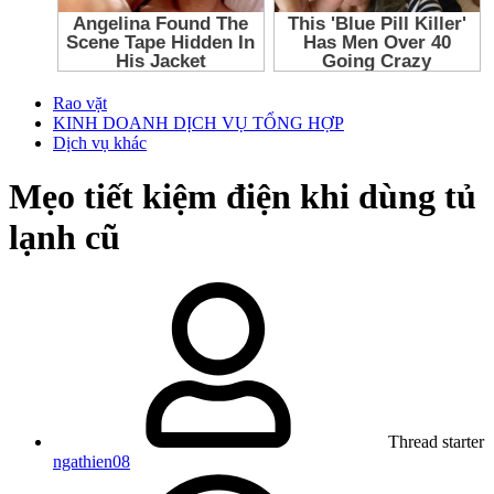
Rao vặt
KINH DOANH DỊCH VỤ TỔNG HỢP
Dịch vụ khác
Mẹo tiết kiệm điện khi dùng tủ
lạnh cũ
Thread starter
ngathien08