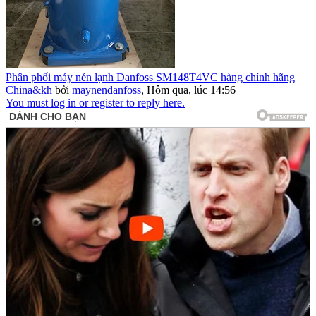
Phân phối máy nén lạnh Danfoss SM148T4VC hàng chính hãng
China&kh
bởi
maynendanfoss
,
Hôm qua, lúc 14:56
You must log in or register to reply here.