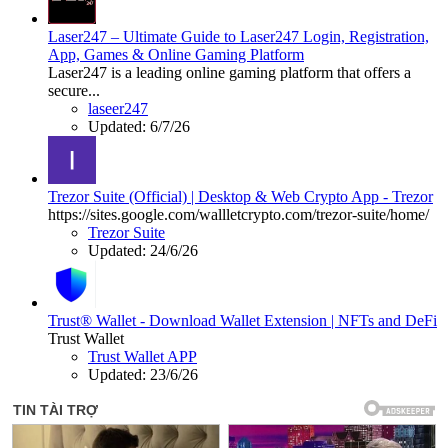
Laser247 – Ultimate Guide to Laser247 Login, Registration,
App, Games & Online Gaming Platform
Laser247 is a leading online gaming platform that offers a
secure...
laseer247
Updated:
6/7/26
Trezor Suite (Official) | Desktop & Web Crypto App - Trezor
https://sites.google.com/wallletcrypto.com/trezor-suite/home/
Trezor Suite
Updated:
24/6/26
Trust® Wallet - Download Wallet Extension | NFTs and DeFi
Trust Wallet
Trust Wallet APP
Updated:
23/6/26