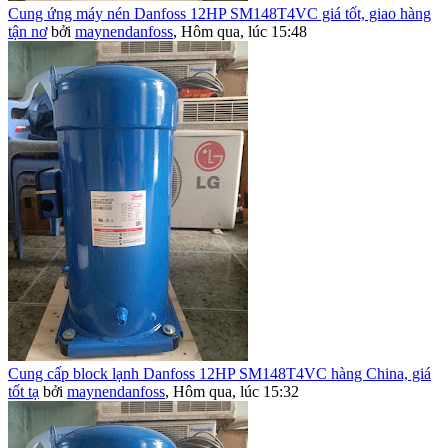
Cung ứng máy nén Danfoss 12HP SM148T4VC giá tốt, giao hàng
tận nơ
bởi
maynendanfoss
,
Hôm qua, lúc 15:48
Cung cấp block lạnh Danfoss 12HP SM148T4VC hàng China, giá
tốt tạ
bởi
maynendanfoss
,
Hôm qua, lúc 15:32