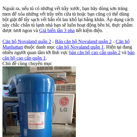
Ngoài ra, nếu tủ có những vết trầy xước, bạn hãy dùng sơn tráng
men để xóa những vết trầy trên cửa tủ hoặc bạn cũng có thể dùng
bột giặt để tẩy sạch vết bẩn rồi lau khô lại bằng khăn. Áp dụng cách
này chắc chắn tủ lạnh nhà bạn sẽ luôn hoạt động bền bỉ, thực phẩm
được tươi ngon và
Giá biến tần 3 pha
tiết kiệm điện.
Căn hộ Novaland quận 2
-
Bán căn hộ Novaland quận 2
-
Căn hộ
Manhattan
thuộc danh mục
căn hộ Novaland quận 1
. Hiện tại đang
nhiều người quan tâm tới lĩnh vực
bán căn hộ cao cấp quận 2
và
bán
căn hộ cao cấp quận 1
.
Chủ đề cùng chuyên mục