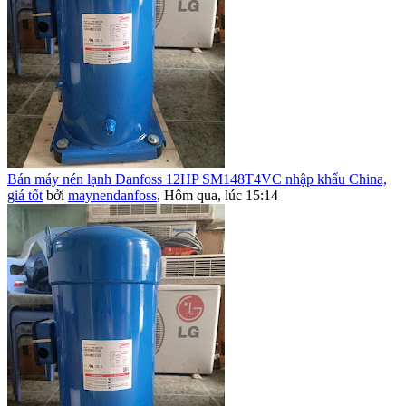
Bán máy nén lạnh Danfoss 12HP SM148T4VC nhập khẩu China,
giá tốt
bởi
maynendanfoss
,
Hôm qua, lúc 15:14