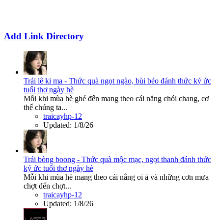
Add Link Directory
Trái lê ki ma - Thức quà ngọt ngào, bùi béo đánh thức ký ức
tuổi thơ ngày hè
Mỗi khi mùa hè ghé đến mang theo cái nắng chói chang, cơ
thể chúng ta...
traicayhp-12
Updated:
1/8/26
Trái bòng boong - Thức quà mộc mạc, ngọt thanh đánh thức
ký ức tuổi thơ ngày hè
Mỗi khi mùa hè mang theo cái nắng oi ả và những cơn mưa
chợt đến chợt...
traicayhp-12
Updated:
1/8/26