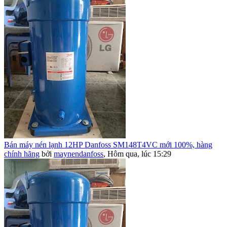
Bán máy nén lạnh 12HP Danfoss SM148T4VC mới 100%, hàng
chính hãng
bởi
maynendanfoss
,
Hôm qua, lúc 15:29