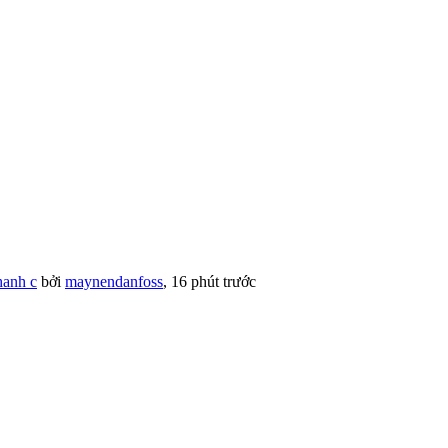
hanh c
bởi
maynendanfoss
,
16 phút trước