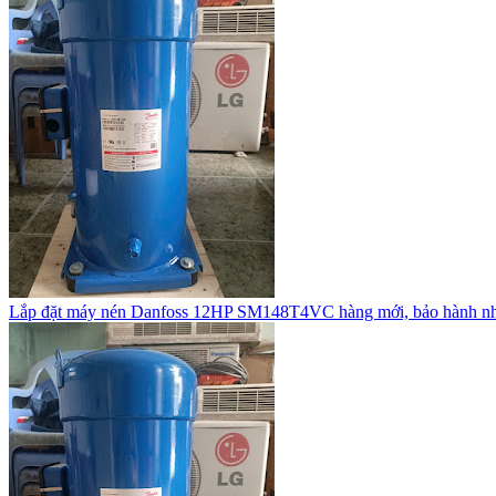
Lắp đặt máy nén Danfoss 12HP SM148T4VC hàng mới, bảo hành n