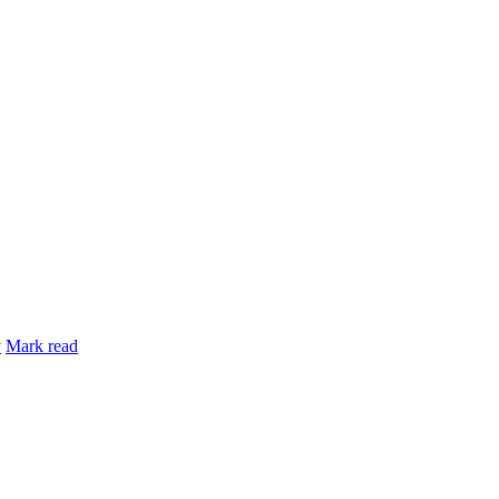
y
Mark read