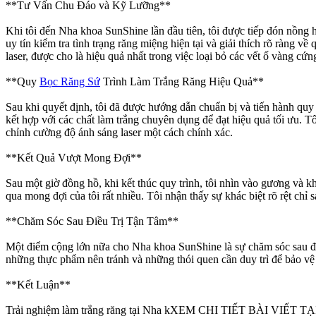
**Tư Vấn Chu Đáo và Kỹ Lưỡng**
Khi tôi đến Nha khoa SunShine lần đầu tiên, tôi được tiếp đón nồng 
uy tín kiểm tra tình trạng răng miệng hiện tại và giải thích rõ ràn
laser, được cho là hiệu quả nhất trong việc loại bỏ các vết ố vàng cứn
**Quy
Bọc Răng Sứ
Trình Làm Trắng Răng Hiệu Quả**
Sau khi quyết định, tôi đã được hướng dẫn chuẩn bị và tiến hành quy t
kết hợp với các chất làm trắng chuyên dụng để đạt hiệu quả tối ưu. T
chỉnh cường độ ánh sáng laser một cách chính xác.
**Kết Quả Vượt Mong Đợi**
Sau một giờ đồng hồ, khi kết thúc quy trình, tôi nhìn vào gương và 
qua mong đợi của tôi rất nhiều. Tôi nhận thấy sự khác biệt rõ rệt chỉ 
**Chăm Sóc Sau Điều Trị Tận Tâm**
Một điểm cộng lớn nữa cho Nha khoa SunShine là sự chăm sóc sau điều 
những thực phẩm nên tránh và những thói quen cần duy trì để bảo vệ v
**Kết Luận**
Trải nghiệm làm trắng răng tại Nha kXEM CHI TIẾT BÀI VIẾT T