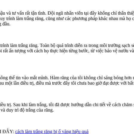
hậu và tư vấn rất tận tình. Đội ngũ nhân viên tại đây không chỉ thân t
g về quy trình làm trắng răng, cũng như các phương pháp khác nhau mà h
g đầu.
rình làm trắng răng. Toàn bộ quá trình diễn ra trong môi trường sạch sẽ,
ôi rất ấn tượng với cách họ thực hiện từng bước, từ việc bảo vệ nướu 
không thể tin vào mắt mình. Hàm răng của tôi không chỉ sáng bóng hơn
sau một lần điều trị, điều mà trước đây tôi chưa bao giờ đạt được với bấ
trị. Sau khi làm trắng, tôi đã được hướng dẫn chi tiết về cách chăm s
à duy trì độ trắng của răng.
ẠI ĐÂY:
cách làm trắng răng bị ố vàng hiệu quả