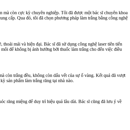
hiện mà còn cực kỳ chuyên nghiệp. Tôi đã được một bác sĩ chuyên khoa
ọ cung cấp. Qua đó, tôi đã chọn phương pháp làm trắng bằng công nghệ
 thoải mái và hiện đại. Bác sĩ đã sử dụng công nghệ laser tiên tiến
và môi để không bị ảnh hưởng bởi thuốc làm trắng cho đến việc điều
 mà còn trắng đều, không còn dấu vết của sự ố vàng. Kết quả đã vượt
t kỳ sản phẩm làm trắng răng tại nhà nào.
óc răng miệng để duy trì hiệu quả lâu dài. Bác sĩ cũng đã lưu ý về