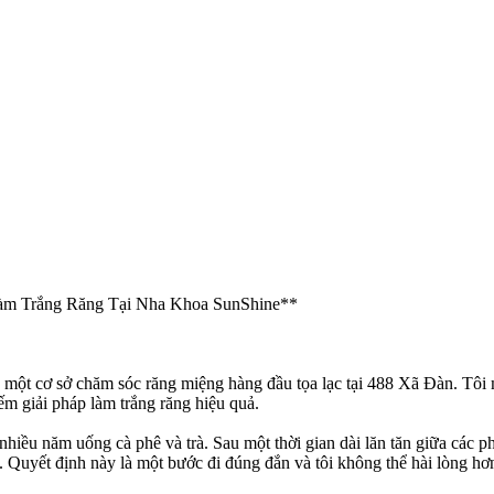
àm Trắng Răng Tại Nha Khoa SunShine**
 một cơ sở chăm sóc răng miệng hàng đầu tọa lạc tại 488 Xã Đàn. Tôi m
ếm giải pháp làm trắng răng hiệu quả.
 nhiều năm uống cà phê và trà. Sau một thời gian dài lăn tăn giữa các p
 Quyết định này là một bước đi đúng đắn và tôi không thể hài lòng hơn