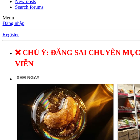
New posts
Search forums
Menu
Đăng nhập
Register
❌ CHÚ Ý: ĐĂNG SAI CHUYÊN MỤC
VIỄN