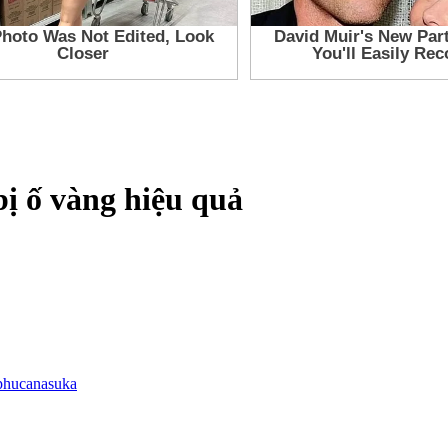
ị ố vàng hiệu quả
phucanasuka