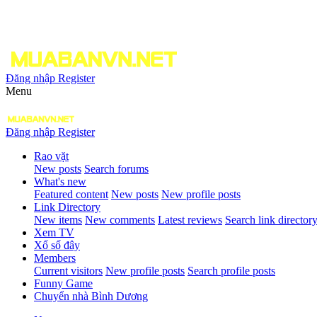
Đăng nhập
Register
Menu
Đăng nhập
Register
Rao vặt
New posts
Search forums
What's new
Featured content
New posts
New profile posts
Link Directory
New items
New comments
Latest reviews
Search link director
Xem TV
Xổ số đây
Members
Current visitors
New profile posts
Search profile posts
Funny Game
Chuyển nhà Bình Dương