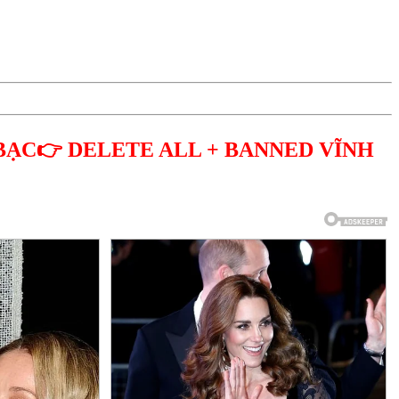
BẠC👉 DELETE ALL + BANNED VĨNH