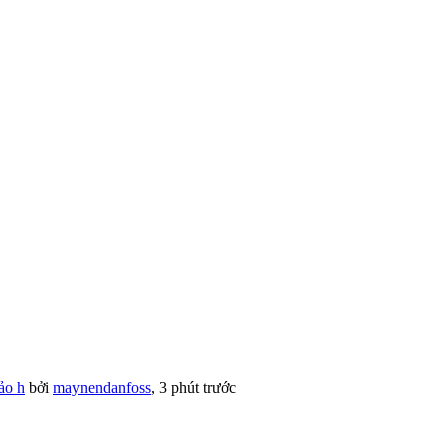
ảo h
bởi
maynendanfoss
,
3 phút trước