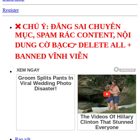
Register
❌ CHÚ Ý: ĐĂNG SAI CHUYÊN
MỤC, SPAM RÁC CONTENT, NỘI
DUNG CỜ BẠC👉 DELETE ALL +
BANNED VĨNH VIỄN
Rao vặt