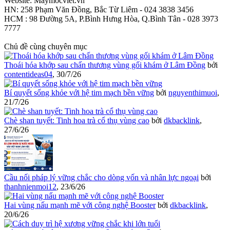
Website: Maymocviet.vn
HN: 258 Phạm Văn Đồng, Bắc Từ Liêm - 024 3838 3456
HCM : 98 Đường 5A, P.Bình Hưng Hòa, Q.Bình Tân - 028 3973
7777
Chủ đề cùng chuyên mục
Thoái hóa khớp sau chấn thương vùng gối khám ở Lâm Đồng
bởi
contentideas04
,
30/7/26
Bí quyết sống khỏe với hệ tim mạch bền vững
bởi
nguyenthimuoi
,
21/7/26
Chè shan tuyết: Tinh hoa trà cổ thụ vùng cao
bởi
dkbacklink
,
27/6/26
Cầu nối pháp lý vững chắc cho dòng vốn và nhân lực ngoại
bởi
thanhnienmoi12
,
23/6/26
Hai vùng nấu mạnh mẽ với công nghệ Booster
bởi
dkbacklink
,
20/6/26