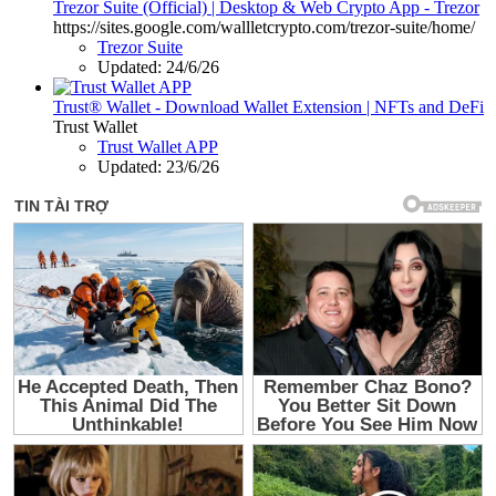
Trezor Suite (Official) | Desktop & Web Crypto App - Trezor
https://sites.google.com/wallletcrypto.com/trezor-suite/home/
Trezor Suite
Updated:
24/6/26
Trust® Wallet - Download Wallet Extension | NFTs and DeFi
Trust Wallet
Trust Wallet APP
Updated:
23/6/26