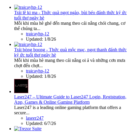
Trái lê ki ma - Thức quà ngọt ngào, bùi béo đánh thức ký ức
tuổi thơ ngày hè
Mỗi khi mùa hè ghé đến mang theo cái nắng chói chang, cơ
thể chúng ta...
traicayhp-12
Updated:
1/8/26
Trái bòng boong - Thức quà mộc mạc, ngọt thanh đánh thức
ký ức tuổi thơ ngày hè
Mỗi khi mùa hè mang theo cái nắng oi ả và những cơn mưa
chợt đến chợt...
traicayhp-12
Updated:
1/8/26
Laser247 – Ultimate Guide to Laser247 Login, Registration,
App, Games & Online Gaming Platform
Laser247 is a leading online gaming platform that offers a
secure...
laseer247
Updated:
6/7/26