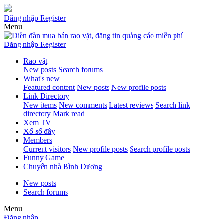
Đăng nhập
Register
Menu
Đăng nhập
Register
Rao vặt
New posts
Search forums
What's new
Featured content
New posts
New profile posts
Link Directory
New items
New comments
Latest reviews
Search link
directory
Mark read
Xem TV
Xổ số đây
Members
Current visitors
New profile posts
Search profile posts
Funny Game
Chuyển nhà Bình Dương
New posts
Search forums
Menu
Đăng nhập