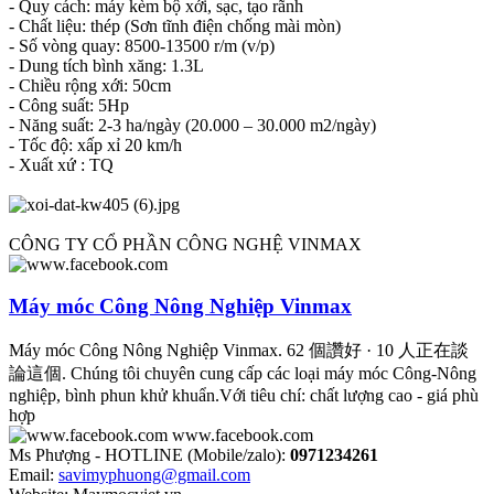
- Quy cách: máy kèm bộ xới, sạc, tạo rãnh
- Chất liệu: thép (Sơn tĩnh điện chống mài mòn)
- Số vòng quay: 8500-13500 r/m (v/p)
- Dung tích bình xăng: 1.3L
- Chiều rộng xới: 50cm
- Công suất: 5Hp
- Năng suất: 2-3 ha/ngày (20.000 – 30.000 m2/ngày)
- Tốc độ: xấp xỉ 20 km/h
- Xuất xứ : TQ
CÔNG TY CỔ PHẦN CÔNG NGHỆ VINMAX
Máy móc Công Nông Nghiệp Vinmax
Máy móc Công Nông Nghiệp Vinmax. 62 個讚好 · 10 人正在談
論這個. Chúng tôi chuyên cung cấp các loại máy móc Công-Nông
nghiệp, bình phun khử khuẩn.Với tiêu chí: chất lượng cao - giá phù
hợp
www.facebook.com
Ms Phượng - HOTLINE (Mobile/zalo):
0971234261
Email:
savimyphuong@gmail.com