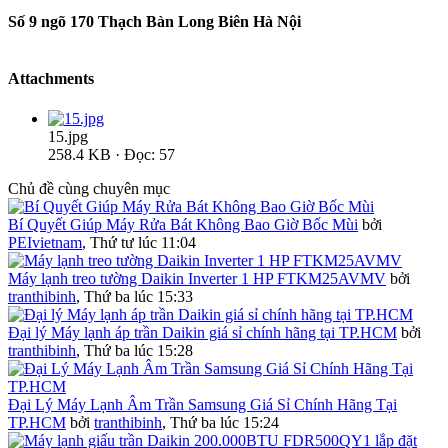
Số 9 ngõ 170 Thạch Bàn Long Biên Hà Nội
Attachments
15.jpg
258.4 KB · Đọc: 57
Chủ đề cùng chuyên mục
Bí Quyết Giúp Máy Rửa Bát Không Bao Giờ Bốc Mùi
bởi
PEIvietnam
,
Thứ tư lúc 11:04
Máy lạnh treo tường Daikin Inverter 1 HP FTKM25AVMV
bởi
tranthibinh
,
Thứ ba lúc 15:33
Đại lý Máy lạnh áp trần Daikin giá sỉ chính hãng tại TP.HCM
bởi
tranthibinh
,
Thứ ba lúc 15:28
Đại Lý Máy Lạnh Âm Trần Samsung Giá Sỉ Chính Hãng Tại
TP.HCM
bởi
tranthibinh
,
Thứ ba lúc 15:24