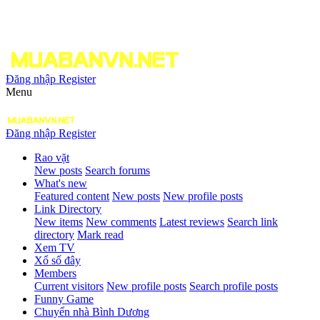
Đăng nhập
Register
Menu
Đăng nhập
Register
Rao vặt
New posts
Search forums
What's new
Featured content
New posts
New profile posts
Link Directory
New items
New comments
Latest reviews
Search link
directory
Mark read
Xem TV
Xổ số đây
Members
Current visitors
New profile posts
Search profile posts
Funny Game
Chuyển nhà Bình Dương