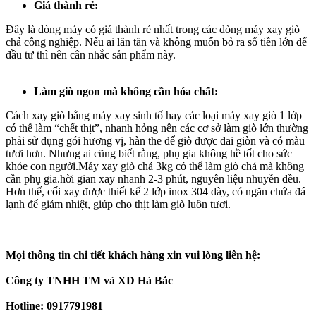
Giá thành rẻ:
Đây là dòng máy có giá thành rẻ nhất trong các dòng máy xay giò
chả công nghiệp. Nếu ai lăn tăn và không muốn bỏ ra số tiền lớn để
đầu tư thì nên cân nhắc sản phẩm này.
Làm giò ngon mà không cần hóa chất:
Cách xay giò bằng máy xay sinh tố hay các loại máy xay giò 1 lớp
có thể làm “chết thịt”, nhanh hỏng nên các cơ sở làm giò lớn thường
phải sử dụng gói hương vị, hàn the để giò được dai giòn và có màu
tươi hơn. Nhưng ai cũng biết rằng, phụ gia không hề tốt cho sức
khỏe con người.Máy xay giò chả 3kg có thể làm giò chả mà không
cần phụ gia.hời gian xay nhanh 2-3 phút, nguyên liệu nhuyễn đều.
Hơn thế, cối xay được thiết kế 2 lớp inox 304 dày, có ngăn chứa đá
lạnh để giảm nhiệt, giúp cho thịt làm giò luôn tươi.
Mọi thông tin chi tiết khách hàng xin vui lòng liên hệ:
Công ty TNHH TM và XD Hà Bắc
Hotline: 0917791981