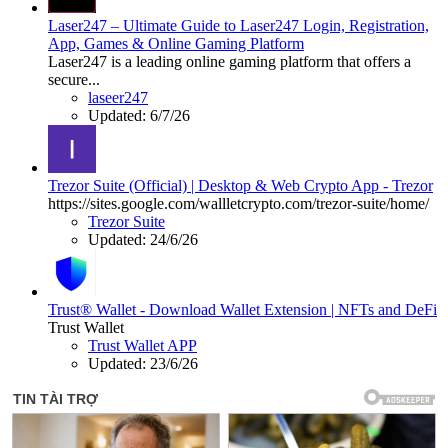
Laser247 – Ultimate Guide to Laser247 Login, Registration,
App, Games & Online Gaming Platform
Laser247 is a leading online gaming platform that offers a
secure...
laseer247
Updated:
6/7/26
Trezor Suite (Official) | Desktop & Web Crypto App - Trezor
https://sites.google.com/wallletcrypto.com/trezor-suite/home/
Trezor Suite
Updated:
24/6/26
Trust® Wallet - Download Wallet Extension | NFTs and DeFi
Trust Wallet
Trust Wallet APP
Updated:
23/6/26