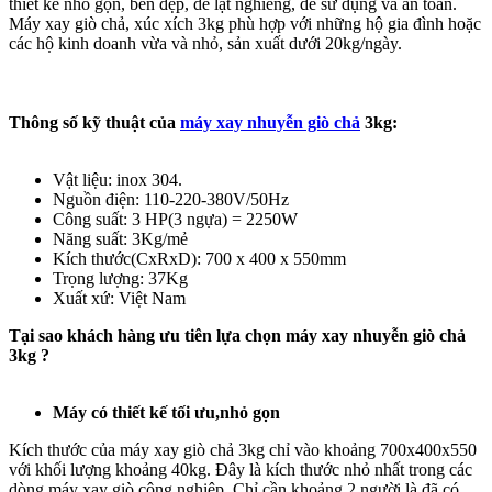
thiết kế nhỏ gọn, bền đẹp, dễ lật nghiêng, dễ sử dụng và an toàn.
Máy xay giò chả, xúc xích 3kg phù hợp với những hộ gia đình hoặc
các hộ kinh doanh vừa và nhỏ, sản xuất dưới 20kg/ngày.
Thông số kỹ thuật của
máy xay nhuyễn giò chả
3kg:
Vật liệu: inox 304.
Nguồn điện: 110-220-380V/50Hz
Công suất: 3 HP(3 ngựa) = 2250W
Năng suất: 3Kg/mẻ
Kích thước(CxRxD): 700 x 400 x 550mm
Trọng lượng: 37Kg
Xuất xứ: Việt Nam
Tại sao khách hàng ưu tiên lựa chọn máy xay nhuyễn giò chả
3kg ?
Máy có thiết kế tối ưu,nhỏ gọn
Kích thước của máy xay giò chả 3kg chỉ vào khoảng 700x400x550
với khối lượng khoảng 40kg. Đây là kích thước nhỏ nhất trong các
dòng máy xay giò công nghiệp. Chỉ cần khoảng 2 người là đã có