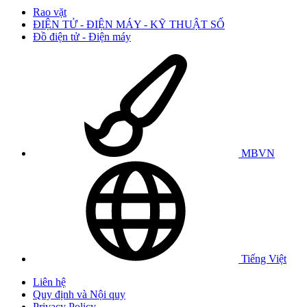
Rao vặt
ĐIỆN TỬ - ĐIỆN MÁY - KỸ THUẬT SỐ
Đồ điện tử - Điện máy
MBVN
Tiếng Việt
Liên hệ
Quy định và Nội quy
Privacy Policy