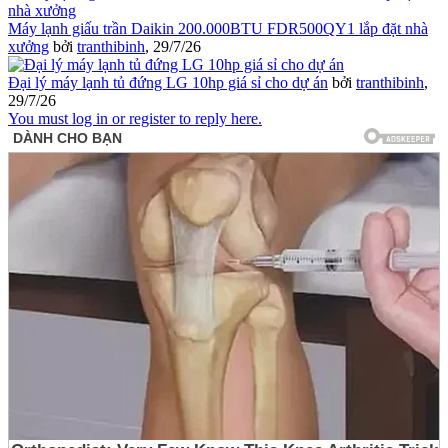
Máy lạnh giấu trần Daikin 200.000BTU FDR500QY1 lắp đặt nhà
xưởng
bởi
tranthibinh
,
29/7/26
Đại lý máy lạnh tủ đứng LG 10hp giá sỉ cho dự án
bởi
tranthibinh
,
29/7/26
You must log in or register to reply here.