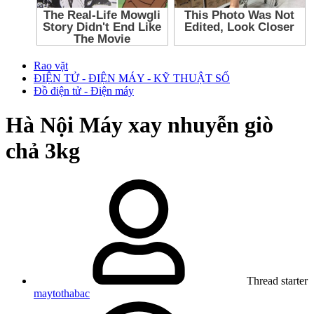
Rao vặt
ĐIỆN TỬ - ĐIỆN MÁY - KỸ THUẬT SỐ
Đồ điện tử - Điện máy
Hà Nội
Máy xay nhuyễn giò
chả 3kg
Thread starter
maytothabac