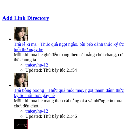
Add Link Directory
Trái lê ki ma - Thức quà ngọt ngào, bùi béo đánh thức ký ức
tuổi thơ ngày hè
Mỗi khi mùa hè ghé đến mang theo cái nắng chói chang, cơ
thể chúng ta...
traicayhp-12
Updated:
Thứ bảy lúc 21:54
Trái bòng boong - Thức quà mộc mạc, ngọt thanh đánh thức
ký ức tuổi thơ ngày hè
Mỗi khi mùa hè mang theo cái nắng oi ả và những cơn mưa
chợt đến chợt...
traicayhp-12
Updated:
Thứ bảy lúc 21:46