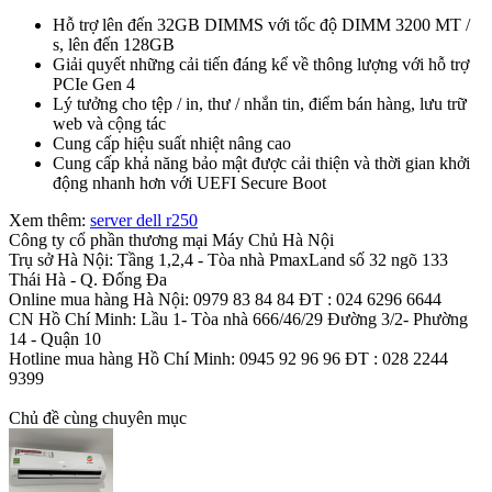
Hỗ trợ lên đến 32GB DIMMS với tốc độ DIMM 3200 MT /
s, lên đến 128GB
Giải quyết những cải tiến đáng kể về thông lượng với hỗ trợ
PCIe Gen 4
Lý tưởng cho tệp / in, thư / nhắn tin, điểm bán hàng, lưu trữ
web và cộng tác
Cung cấp hiệu suất nhiệt nâng cao
Cung cấp khả năng bảo mật được cải thiện và thời gian khởi
động nhanh hơn với UEFI Secure Boot
Xem thêm:
server dell r250
Công ty cổ phần thương mại Máy Chủ Hà Nội
Trụ sở Hà Nội: Tầng 1,2,4 - Tòa nhà PmaxLand số 32 ngõ 133
Thái Hà - Q. Đống Đa
Online mua hàng Hà Nội: 0979 83 84 84 ĐT : 024 6296 6644
CN Hồ Chí Minh: Lầu 1- Tòa nhà 666/46/29 Đường 3/2- Phường
14 - Quận 10
Hotline mua hàng Hồ Chí Minh: 0945 92 96 96 ĐT : 028 2244
9399
Chủ đề cùng chuyên mục