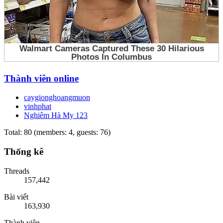
Thành viên online
caygionghoangmuon
vinhphat
Nghiêm Hà My 123
Total: 80 (members: 4, guests: 76)
Thống kê
Threads
157,442
Bài viết
163,930
Thành viên