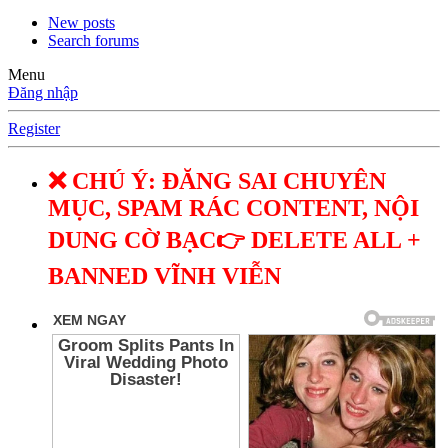
New posts
Search forums
Menu
Đăng nhập
Register
❌ CHÚ Ý: ĐĂNG SAI CHUYÊN
MỤC, SPAM RÁC CONTENT, NỘI
DUNG CỜ BẠC👉 DELETE ALL +
BANNED VĨNH VIỄN