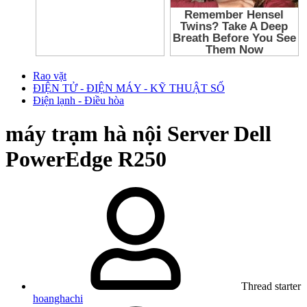
Rao vặt
ĐIỆN TỬ - ĐIỆN MÁY - KỸ THUẬT SỐ
Điện lạnh - Điều hòa
máy trạm hà nội Server Dell
PowerEdge R250
Thread starter
hoanghachi