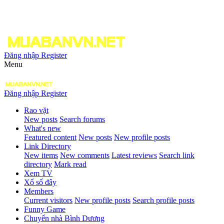
Đăng nhập
Register
Menu
Đăng nhập
Register
Rao vặt
New posts
Search forums
What's new
Featured content
New posts
New profile posts
Link Directory
New items
New comments
Latest reviews
Search link
directory
Mark read
Xem TV
Xổ số đây
Members
Current visitors
New profile posts
Search profile posts
Funny Game
Chuyển nhà Bình Dương