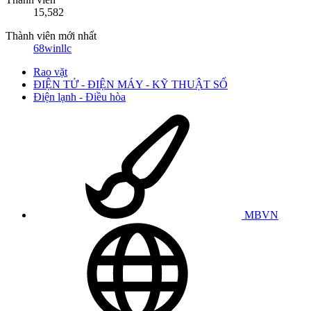
15,582
Thành viên mới nhất
68winllc
Rao vặt
ĐIỆN TỬ - ĐIỆN MÁY - KỸ THUẬT SỐ
Điện lạnh - Điều hòa
MBVN