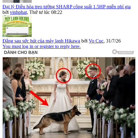
Đại lý Điều hòa treo tường SHARP công suất 1.5HP miễn phí gia
bởi
vinhphat
,
Thứ tư lúc 08:22
Đằng sau sức hút của máy lạnh Hikawa
bởi
Vo Cuc
,
31/7/26
You must log in or register to reply here.