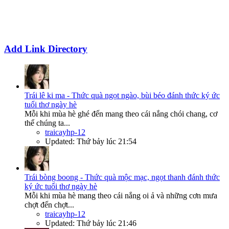
Add Link Directory
Trái lê ki ma - Thức quà ngọt ngào, bùi béo đánh thức ký ức
tuổi thơ ngày hè
Mỗi khi mùa hè ghé đến mang theo cái nắng chói chang, cơ
thể chúng ta...
traicayhp-12
Updated:
Thứ bảy lúc 21:54
Trái bòng boong - Thức quà mộc mạc, ngọt thanh đánh thức
ký ức tuổi thơ ngày hè
Mỗi khi mùa hè mang theo cái nắng oi ả và những cơn mưa
chợt đến chợt...
traicayhp-12
Updated:
Thứ bảy lúc 21:46