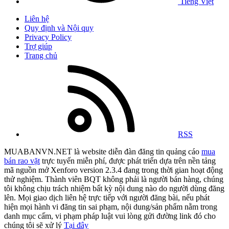
Tiếng Việt
Liên hệ
Quy định và Nội quy
Privacy Policy
Trợ giúp
Trang chủ
RSS
MUABANVN.NET là website diễn đàn đăng tin quảng cáo
mua
bán rao vặt
trực tuyến miễn phí, được phát triển dựa trên nền tảng
mã nguồn mở Xenforo version 2.3.4 đang trong thời gian hoạt động
thử nghiệm. Thành viên BQT không phải là người bán hàng, chúng
tôi không chịu trách nhiệm bất kỳ nội dung nào do người dùng đăng
lên. Mọi giao dịch liên hệ trực tiếp với người đăng bài, nếu phát
hiện mọi hành vi đăng tin sai phạm, nội dung/sản phẩm nằm trong
danh mục cấm, vi phạm pháp luật vui lòng gửi đường link đó cho
chúng tôi sẽ xử lý
Tại đây