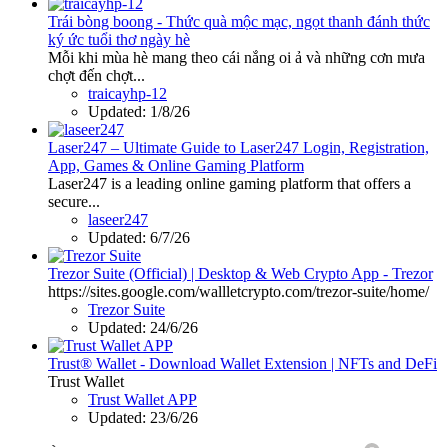
Trái bòng boong - Thức quà mộc mạc, ngọt thanh đánh thức
ký ức tuổi thơ ngày hè
Mỗi khi mùa hè mang theo cái nắng oi ả và những cơn mưa
chợt đến chợt...
traicayhp-12
Updated:
1/8/26
Laser247 – Ultimate Guide to Laser247 Login, Registration,
App, Games & Online Gaming Platform
Laser247 is a leading online gaming platform that offers a
secure...
laseer247
Updated:
6/7/26
Trezor Suite (Official) | Desktop & Web Crypto App - Trezor
https://sites.google.com/wallletcrypto.com/trezor-suite/home/
Trezor Suite
Updated:
24/6/26
Trust® Wallet - Download Wallet Extension | NFTs and DeFi
Trust Wallet
Trust Wallet APP
Updated:
23/6/26