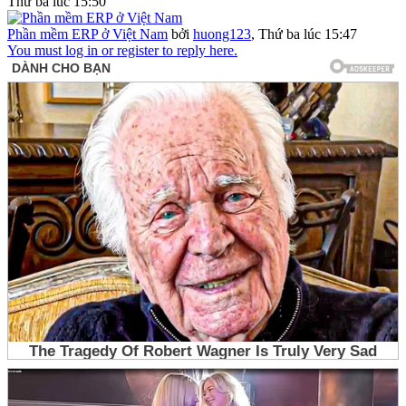
Thứ ba lúc 15:50
Phần mềm ERP ở Việt Nam
bởi
huong123
,
Thứ ba lúc 15:47
You must log in or register to reply here.