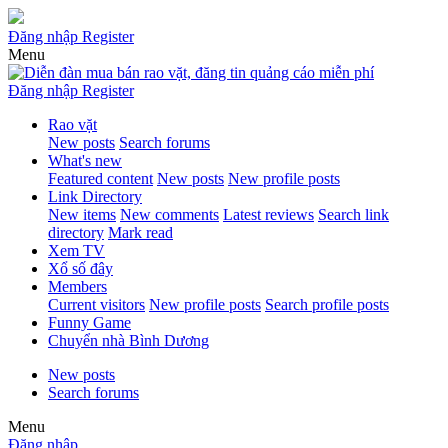
Đăng nhập
Register
Menu
Đăng nhập
Register
Rao vặt
New posts
Search forums
What's new
Featured content
New posts
New profile posts
Link Directory
New items
New comments
Latest reviews
Search link
directory
Mark read
Xem TV
Xổ số đây
Members
Current visitors
New profile posts
Search profile posts
Funny Game
Chuyển nhà Bình Dương
New posts
Search forums
Menu
Đăng nhập