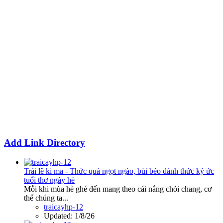
Add Link Directory
Trái lê ki ma - Thức quà ngọt ngào, bùi béo đánh thức ký ức
tuổi thơ ngày hè
Mỗi khi mùa hè ghé đến mang theo cái nắng chói chang, cơ
thể chúng ta...
traicayhp-12
Updated:
1/8/26