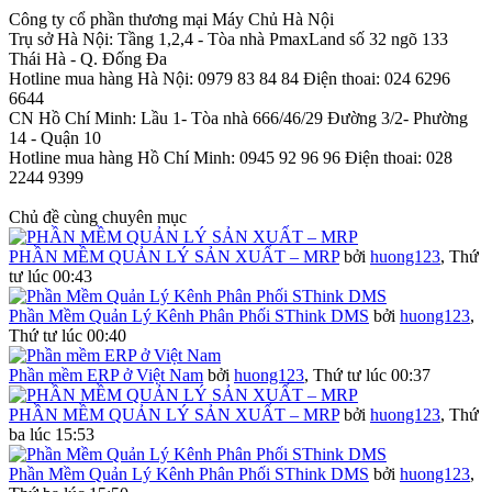
Công ty cổ phần thương mại Máy Chủ Hà Nội
Trụ sở Hà Nội: Tầng 1,2,4 - Tòa nhà PmaxLand số 32 ngõ 133
Thái Hà - Q. Đống Đa
Hotline mua hàng Hà Nội: 0979 83 84 84 Điện thoai: 024 6296
6644
CN Hồ Chí Minh: Lầu 1- Tòa nhà 666/46/29 Đường 3/2- Phường
14 - Quận 10
Hotline mua hàng Hồ Chí Minh: 0945 92 96 96 Điện thoai: 028
2244 9399
Chủ đề cùng chuyên mục
PHẦN MỀM QUẢN LÝ SẢN XUẤT – MRP
bởi
huong123
,
Thứ
tư lúc 00:43
Phần Mềm Quản Lý Kênh Phân Phối SThink DMS
bởi
huong123
,
Thứ tư lúc 00:40
Phần mềm ERP ở Việt Nam
bởi
huong123
,
Thứ tư lúc 00:37
PHẦN MỀM QUẢN LÝ SẢN XUẤT – MRP
bởi
huong123
,
Thứ
ba lúc 15:53
Phần Mềm Quản Lý Kênh Phân Phối SThink DMS
bởi
huong123
,