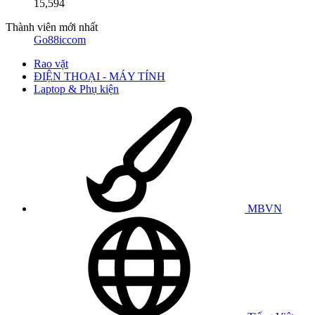
15,594
Thành viên mới nhất
Go88iccom
Rao vặt
ĐIỆN THOẠI - MÁY TÍNH
Laptop & Phụ kiện
MBVN