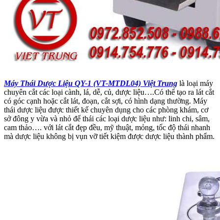
Máy Thái Dược Liệu QY-1 (VT-MTDL04) Việt Trung
là loại máy
chuyên cắt các loại cành, lá, dễ, củ, dược liệu….Có thể tạo ra lát cắt
có góc cạnh hoặc cắt lát, đoạn, cắt sợi, có hình dạng thường. Máy
thái dược liệu được thiết kế chuyên dụng cho các phòng khám, cơ
sở đông y vừa và nhỏ để thái các loại dược liệu như: linh chi, sâm,
cam thảo…. với lát cắt đẹp đều, mỹ thuật, mỏng, tốc độ thái nhanh
mà dược liệu không bị vụn vỡ tiết kiệm được dược liệu thành phẩm.