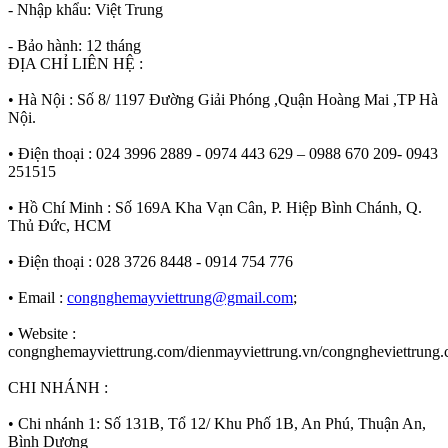
- Nhập khẩu: Việt Trung
- Bảo hành: 12 tháng
ĐỊA CHỈ LIÊN HỆ :
• Hà Nội : Số 8/ 1197 Đường Giải Phóng ,Quận Hoàng Mai ,TP Hà
Nội.
• Điện thoại : 024 3996 2889 - 0974 443 629 – 0988 670 209- 0943
251515
• Hồ Chí Minh : Số 169A Kha Vạn Cân, P. Hiệp Bình Chánh, Q.
Thủ Đức, HCM
• Điện thoại : 028 3726 8448 - 0914 754 776
• Email :
congnghemayviettrung@gmail.com
;
• Website :
congnghemayviettrung.com/dienmayviettrung.vn/congngheviettrung
CHI NHÁNH :
• Chi nhánh 1: Số 131B, Tổ 12/ Khu Phố 1B, An Phú, Thuận An,
Bình Dương