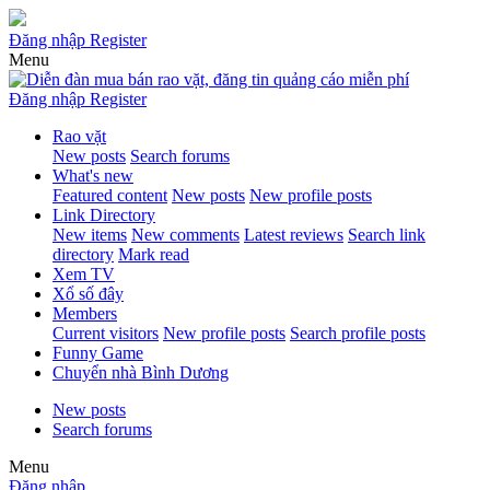
Đăng nhập
Register
Menu
Đăng nhập
Register
Rao vặt
New posts
Search forums
What's new
Featured content
New posts
New profile posts
Link Directory
New items
New comments
Latest reviews
Search link
directory
Mark read
Xem TV
Xổ số đây
Members
Current visitors
New profile posts
Search profile posts
Funny Game
Chuyển nhà Bình Dương
New posts
Search forums
Menu
Đăng nhập