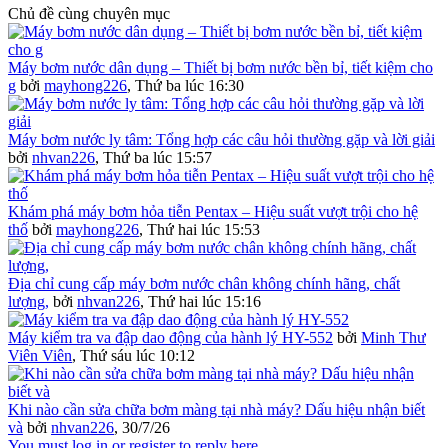
Chủ đề cùng chuyên mục
Máy bơm nước dân dụng – Thiết bị bơm nước bền bỉ, tiết kiệm cho
g
bởi
mayhong226
,
Thứ ba lúc 16:30
Máy bơm nước ly tâm: Tổng hợp các câu hỏi thường gặp và lời giải
bởi
nhvan226
,
Thứ ba lúc 15:57
Khám phá máy bơm hỏa tiễn Pentax – Hiệu suất vượt trội cho hệ
thố
bởi
mayhong226
,
Thứ hai lúc 15:53
Địa chỉ cung cấp máy bơm nước chân không chính hãng, chất
lượng,
bởi
nhvan226
,
Thứ hai lúc 15:16
Máy kiểm tra va đập dao động của hành lý HY-552
bởi
Minh Thư
Viên Viên
,
Thứ sáu lúc 10:12
Khi nào cần sửa chữa bơm màng tại nhà máy? Dấu hiệu nhận biết
và
bởi
nhvan226
,
30/7/26
You must log in or register to reply here.