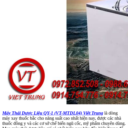
Máy Thái Dược Liệu QY-1 (VT-MTDL04) Việt Trung
là dòng
máy xay thuốc bắc cho năng suất cao nhất hiện nay, được các nhà
thuốc đông y và các cơ sở chế biến ngũ cốc, mỹ phẩm chuyên dùng.