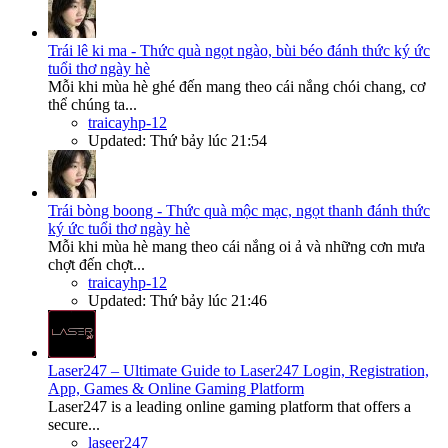
Trái lê ki ma - Thức quà ngọt ngào, bùi béo đánh thức ký ức
tuổi thơ ngày hè
Mỗi khi mùa hè ghé đến mang theo cái nắng chói chang, cơ
thể chúng ta...
traicayhp-12
Updated:
Thứ bảy lúc 21:54
Trái bòng boong - Thức quà mộc mạc, ngọt thanh đánh thức
ký ức tuổi thơ ngày hè
Mỗi khi mùa hè mang theo cái nắng oi ả và những cơn mưa
chợt đến chợt...
traicayhp-12
Updated:
Thứ bảy lúc 21:46
Laser247 – Ultimate Guide to Laser247 Login, Registration,
App, Games & Online Gaming Platform
Laser247 is a leading online gaming platform that offers a
secure...
laseer247