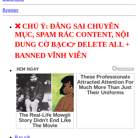
Register
❌ CHÚ Ý: ĐĂNG SAI CHUYÊN
MỤC, SPAM RÁC CONTENT, NỘI
DUNG CỜ BẠC👉 DELETE ALL +
BANNED VĨNH VIỄN
Rao vặt