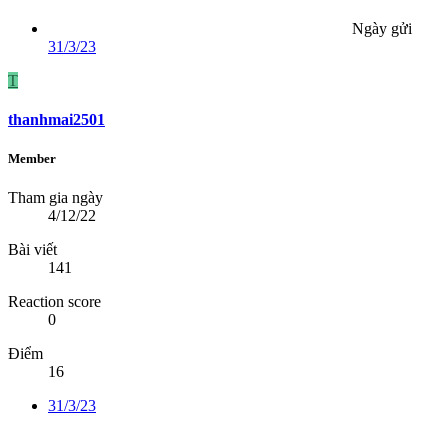
Ngày gửi
31/3/23
T
thanhmai2501
Member
Tham gia ngày
4/12/22
Bài viết
141
Reaction score
0
Điểm
16
31/3/23