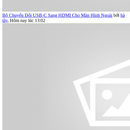
Bộ Chuyển Đổi USB-C Sang HDMI Cho Màn Hình Ngoài
bởi
hà
tây
,
Hôm nay lúc 13:02