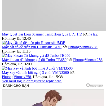
Máy Quét Tài Liệu Scanner Tăng Hiệu Quả Lưu Trữ
bởi
hà tây
,
Hôm nay lúc 12:40
Máy cắt cỏ đề điện pin Husrussiia 543E
bởi
PhuongVinmax258
,
Hôm nay lúc 11:15
Máy khoan đất khung giá đỡ Turbo TB650
bởi
PhuongVinmax258
,
Hôm qua, lúc 16:09
Máy xay vắt tinh bột nghệ 3 chổi VMN3500
bởi
PhuongVinmax258
,
Hôm qua, lúc 15:38
You must log in or register to reply here.