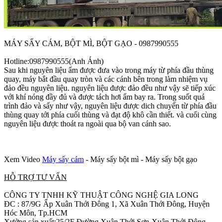
MÁY SẤY CÁM, BỘT MÌ, BỘT GẠO - 0987990555
Hotline:0987990555(Anh Ánh)
Sau khi nguyên liệu ẩm được đưa vào trong máy từ phía đầu thùng
quay, máy bắt đầu quay tròn và các cánh bên trong làm nhiệm vụ
đảo đều nguyên liệu. nguyên liệu được đảo đều như vậy sẽ tiếp xúc
với khí nóng đầy đủ và được tách hơi ẩm bay ra. Trong suốt quá
trình đảo và sấy như vậy, nguyên liệu được dich chuyển từ phía đầu
thùng quay tới phía cuối thùng và đạt độ khô cần thiết. và cuối cùng
nguyên liệu được thoát ra ngoài qua bộ van cánh sao.
Xem Video
Máy sấy cám
- Máy sấy bột mì - Máy sấy bột gạo
HỖ TRỢ TƯ VẤN
CÔNG TY TNHH KỸ THUẬT CÔNG NGHỆ GIA LONG
ĐC : 87/9G Ấp Xuân Thới Đông 1, Xã Xuân Thới Đông, Huyện
Hóc Môn, Tp.HCM
Xưởng sản xuất:25/2F Đường Xuân Thới Sơn-Xuân Thới Đông,