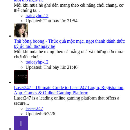
Mỗi khi mùa hè ghé đến mang theo cái nắng chói chang, cơ
thể chúng ta...
traicayhp-12
Updated:
Thứ bảy lúc 21:54
Trái bòng boong - Thức quà mộc mạc, ngọt thanh đánh thức
ký ức tuổi thơ ngày hè
Mỗi khi mùa hè mang theo cái nắng oi ả và những cơn mưa
chợt đến chợt...
traicayhp-12
Updated:
Thứ bảy lúc 21:46
Laser247 – Ultimate Guide to Laser247 Login, Registration,
App, Games & Online Gaming Platform
Laser247 is a leading online gaming platform that offers a
secure...
laseer247
Updated:
6/7/26