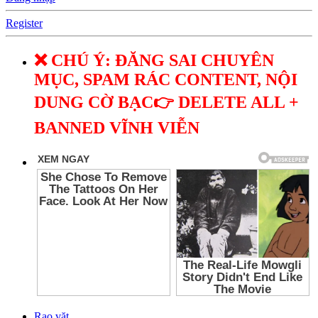
Register
❌ CHÚ Ý: ĐĂNG SAI CHUYÊN
MỤC, SPAM RÁC CONTENT, NỘI
DUNG CỜ BẠC👉 DELETE ALL +
BANNED VĨNH VIỄN
Rao vặt