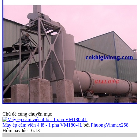
Chủ đề cùng chuyên mục
Máy ép cám viên 4 lô - 1 pha VM180-4L
bởi
PhuongVinmax258
,
Hôm nay lúc 16:13