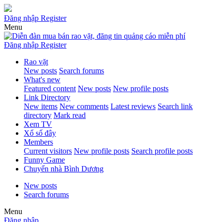
Đăng nhập
Register
Menu
Đăng nhập
Register
Rao vặt
New posts
Search forums
What's new
Featured content
New posts
New profile posts
Link Directory
New items
New comments
Latest reviews
Search link
directory
Mark read
Xem TV
Xổ số đây
Members
Current visitors
New profile posts
Search profile posts
Funny Game
Chuyển nhà Bình Dương
New posts
Search forums
Menu
Đăng nhập